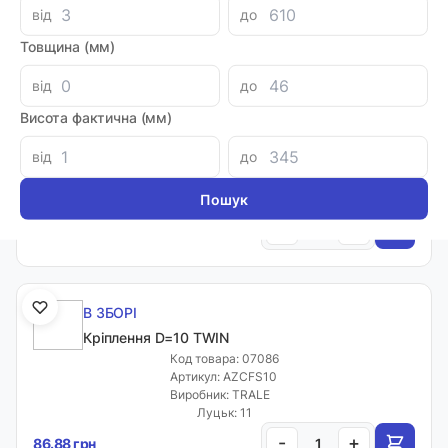
Луцьк: 8
від
до
-
+
60.27 грн
Товщина (мм)
від
до
В ЗБОРІ
Висота фактична (мм)
Кріплення D=10 TWIN
від
до
Код товара: 58274
Виробник: TRALE
Луцьк: 10
-
+
64.70 грн
В ЗБОРІ
Кріплення D=10 TWIN
Код товара: 07086
Артикул: AZCFS10
Виробник: TRALE
Луцьк: 11
-
+
86.88 грн