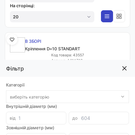
На сторінці:
20
В ЗБОРІ
Кріплення D=10 STANDART
Код товара: 43557
Артикул: A41AZ10
Виробник: TRALE
Фільтр
Луцьк: 11
-
+
98.88 грн
Категорії
виберіть категорію
В ЗБОРІ
Внутрішній діаметр (мм)
Кріплення D=10 STANDART
від
до
Код товара: 07082
Артикул: A41AZ10
Зовнішній діаметр (мм)
Виробник: TRALE