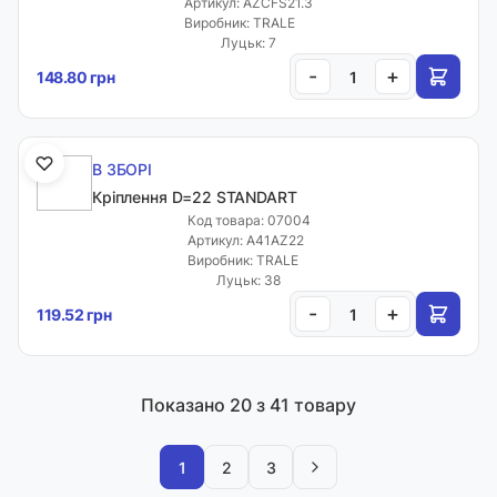
Артикул: AZCFS21.3
Виробник: TRALE
Луцьк: 7
-
+
148.80 грн
В ЗБОРІ
Кріплення D=22 STANDART
Код товара: 07004
Артикул: A41AZ22
Виробник: TRALE
Луцьк: 38
-
+
119.52 грн
Показано
20
з 41 товару
1
2
3