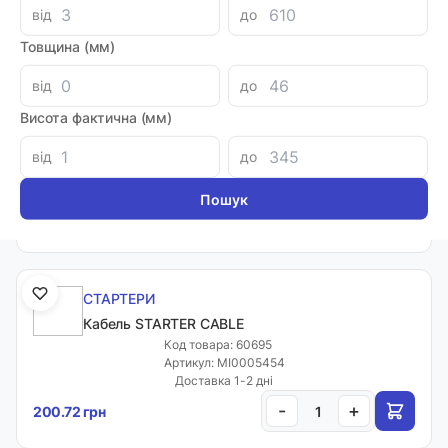
від
до
-
+
1515.80 грн
Товщина (мм)
від
до
СТАРТЕРИ
Висота фактична (мм)
Cтартер ST24V250
Код товара: 60260
від
до
Артикул: MI0005696
Доставка 1-2 дні
-
+
2215.72 грн
СТАРТЕРИ
Кабель STARTER CABLE
Код товара: 60695
Артикул: MI0005454
Доставка 1-2 дні
-
+
200.72 грн