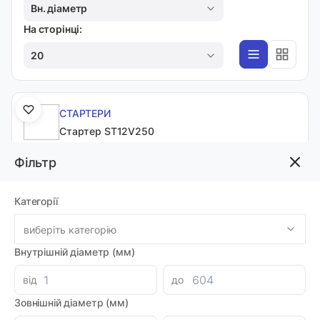
Вн. діаметр
На сторінці:
20
СТАРТЕРИ
Cтартер ST12V250
Код товара: 60258
Артикул: MI0005450
Фільтр
Доставка 1-2 дні
-
+
2215.72 грн
Категорії
виберіть категорію
Внутрішній діаметр (мм)
СТАРТЕРИ
Cтартер ST24V150
від
до
Код товара: 60259
Артикул: MI0005451
Зовнішній діаметр (мм)
Доставка 1-2 дні