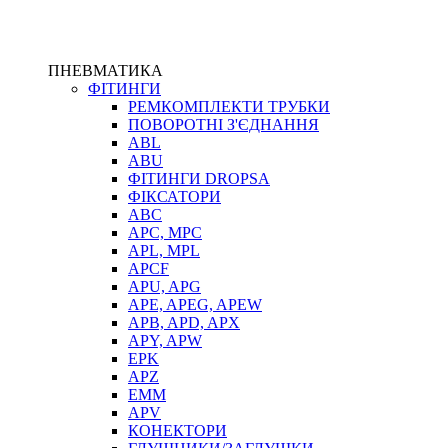
ПНЕВМАТИКА
ФІТИНГИ
РЕМКОМПЛЕКТИ ТРУБКИ
ПОВОРОТНІ З'ЄДНАННЯ
ABL
ABU
ФІТИНГИ DROPSA
ФІКСАТОРИ
ABC
APC, MPC
APL, MPL
APCF
APU, APG
APE, APEG, APEW
APB, APD, APX
APY, APW
EPK
APZ
EMM
APV
КОНЕКТОРИ