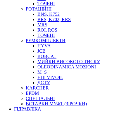
ТОСОЛ, АНТИФРИЗ
ТОЧЕНІ
ОЛИВА-ПАЛИВО
РОТАЦІЙНІ
BNS, K752
ПОВІТРЯ-ВОДА
BRS, K702, RRS
ДЛЯ ЗВАРЮВАННЯ
MRS
НАПІРНО-ВСМОКТУЮЧІ
ROI, ROS
АЗС
ТОЧЕНІ
РЕМКОМПЛЕКТИ
HYVA
JCB
BOBCAT
МИЙКИ ВИСОКОГО ТИСКУ
OLEODINAMICA MOZIONI
M+S
НШ VIVOIL
ДСТУ
ФІЛЬТРИ ДЛЯ ПАЛЬНОГО
KARCHER
ПІДДОНИ ДЛЯ БОЧОК
EPDM
МОДУЛЬНІ АЗС
СПЕЦІАЛЬНІ
МЕТРОЛОГІЧНЕ ОБЛАДНАННЯ
ВСТАВКИ МУФТ (ЗІРОЧКИ)
ЛІЧИЛЬНИКИ І ВИТРАТОМІРИ ДЛЯ ПАЛЬНОГО
ГІДРАВЛІКА
КОТУШКИ ДЛЯ ШЛАНГІВ
НАСОСИ ДЛЯ ПАЛЬНОГО
МОБІЛЬНІ КОЛОНКИ ТА КОМПЛЕКТИ ЗАПРАВКИ
СТАЦІОНАРНІ КОЛОНКИ