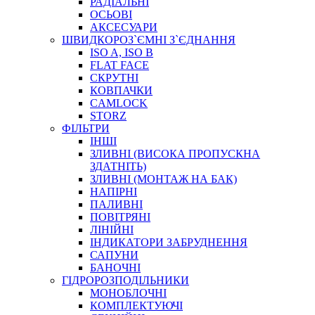
РАДІАЛЬНІ
ОСЬОВІ
АКСЕСУАРИ
АВТОХІМІЯ
ШВИДКОРОЗ`ЄМНІ З`ЄДНАННЯ
ДОМКРАТИ
ISO A, ISO B
НАБОРИ ЗАПОБІЖНИКІВ, КЛЕМ, АКСЕСУАРІВ
FLAT FACE
НАСОСИ, КОМПРЕСОРИ, МАНОМЕТРИ
СКРУТНІ
ПАСТА, АНТИСЕПТИК
КОВПАЧКИ
ІНСТРУМЕНТ
CAMLOCK
STORZ
ФІЛЬТРИ
ІНШІ
ЗЛИВНІ (ВИСОКА ПРОПУСКНА
ЗДАТНІТЬ)
ЗЛИВНІ (МОНТАЖ НА БАК)
НАПІРНІ
ПАЛИВНІ
ПОВІТРЯНІ
САДОВИЙ ІНВЕНТАР
ЛІНІЙНІ
ЕЛЕКТРИЧНІ ПРИЛАДИ
ІНДИКАТОРИ ЗАБРУДНЕННЯ
ПАЛЬНИКИ, ПАЯЛЬНИКИ, ПАЯЛЬНІ ЛАМПИ
САПУНИ
ІНСТРУМЕНТИ ДЛЯ ЕЛЕКТРИКА
БАНОЧНІ
ЕЛЕКТРОІНСТРУМЕНТИ
ГІДРОРОЗПОДІЛЬНИКИ
ЗАМКИ І КОМПЛЕКТУЮЧІ
МОНОБЛОЧНІ
КОМПЛЕКТУЮЧІ
ІНСТРУМЕНТИ ДЛЯ ЗВАРЮВАННЯ, АКСЕСУАРИ