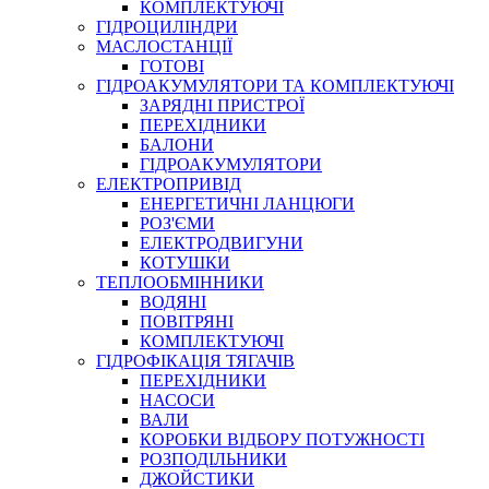
КОМПЛЕКТУЮЧІ
ГІДРОЦИЛІНДРИ
МАСЛОСТАНЦІЇ
ГОТОВІ
ГІДРОАКУМУЛЯТОРИ ТА КОМПЛЕКТУЮЧІ
СПЕЦІАЛЬНІ
ЗАРЯДНІ ПРИСТРОЇ
ОЛИВИ
ПЕРЕХІДНИКИ
БАЛОНИ
ГЕРМЕТИКИ
ГІДРОАКУМУЛЯТОРИ
ЗМАЗКИ
ЕЛЕКТРОПРИВІД
КЛЕЇ, ЦЕМЕНТИ, ЕПОКСИДКИ
ЕНЕРГЕТИЧНІ ЛАНЦЮГИ
РЕМОНТ ГІДРОЦИЛІНДРІВ
РОЗ'ЄМИ
ЕЛЕКТРОДВИГУНИ
КОТУШКИ
ТЕПЛООБМІННИКИ
ВОДЯНІ
ПОВІТРЯНІ
КОМПЛЕКТУЮЧІ
ГІДРОФІКАЦІЯ ТЯГАЧІВ
ПЕРЕХІДНИКИ
НАСОСИ
БОРЕКС, ЕО
ВАЛИ
КОРОБКИ ВІДБОРУ ПОТУЖНОСТІ
РОЗПОДІЛЬНИКИ
ДЖОЙСТИКИ