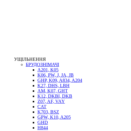
НАСОСИ-ДОЗАТОРИ
ГІДРОЦИЛІНДРИ
МАСЛОСТАНЦІЇ
ГІДРОАКУМУЛЯТОРИ ТА КОМПЛЕКТУЮЧІ
ЕЛЕКТРОПРИВІД
ТЕПЛООБМІННИКИ
ГІДРОФІКАЦІЯ ТЯГАЧІВ
КОНТРОЛЬНО-ВИМІРЮВАЛЬНА АПАРАТУРА
РОТАТОРИ
ЛЕБІДКИ
УЩІЛЬНЕННЯ
ВТУЛКИ
БРУДОЗНІМАЧІ
A201, K05
K06, PW, J, JA, JB
GHP, K09, A834, A204
K27, DHS, LBH
AM, K07, GHT
K12, DKBI, DKB
Z07, AF, VAY
CAT
K703, BSZ
BIMETAL
GPW, K10, A205
ВК-1
GHD
ВК-2
H844
Е90, E92