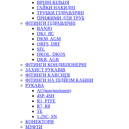
ВРІЗНІ КІЛЬЦЯ
ГАЙКИ НАКИДНІ
ТРУБКИ ГІДРАВЛІЧНІ
ПРИЖИМИ ДЛЯ ТРУБ
ФІТИНГИ ГІДРАВЛІЧНІ
BANJO
DKJ, JIC
DKM, AGM
ORFS, DRF
SFL
DKOL, DKOS
DKR, AGR
ФІТИНГИ КОНДИЦІОНЕРНІ
ЗАХИСТ РУКАВІВ
ФІТИНГИ KARCHER
ФІТИНГИ НА ПІДЙОМ КАБІНИ
РУКАВА
AC(кондиціонер)
4SP, 4SH
R1, PTFE
R7, R8
TE
1-2SC, SN
КОНЕКТОРИ
МУФТИ