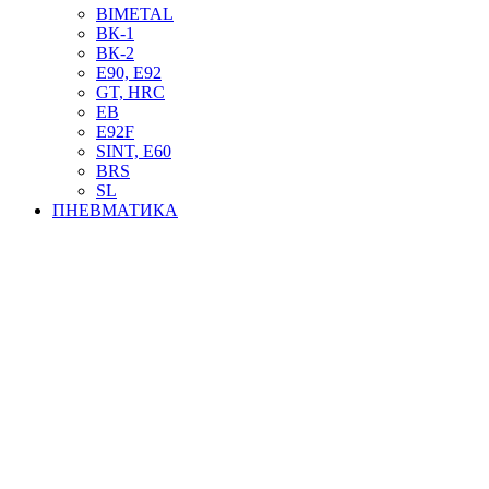
BIMETAL
ВК-1
ВК-2
Е90, E92
GT, HRC
EB
Е92F
SINT, E60
BRS
SL
ПНЕВМАТИКА