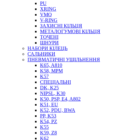
PU
XRING
VMQ
V-RING
ЗАХИСНІ КІЛЬЦЯ
МЕТАЛОГУМОВІ КІЛЬЦЯ
СОЖ
ТОЧЕНІ
ПІСТОЛЕТИ
ШНУРИ
НАСОСИ ТА ПОМПИ
НАБОРИ КІЛЕЦЬ
НАГНІТАЧІ
САЛЬНИКИ
МУФТИ (НАСАДКИ) ДЛЯ ШПРИЦІВ
ПНЕВМАТИЧНІ УЩІЛЬНЕННЯ
МАСЛЯНКИ, ЛІЙКИ
K65, A810
ПРЕС-МАСЛЯНКИ
K58, MPM
ШЛАНГИ, ТРУБКИ
K57
СПЕЦІАЛЬНІ
ШПРИЦИ МАСТИЛЬНІ
DK, K25
РУКАВА
NIPSL, K30
K50, PSP, E4, A802
K51, EU
K52, PDU, BWA
PP, K53
K54, PZ
K55
K59, Z8
K62