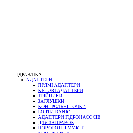
ПІСТОЛЕТИ
КОМПЛЕКТУЮЧІ ДЛЯ РУКАВІВ ВИСОКОГО ТИСКУ
КП
ВЕРСТАТИ
ФІТИНГИ ДІАГНОСТИЧНІ
ГІДРАВЛІКА
АДАПТЕРИ
АКСЕСУАРИ
ПРЯМІ АДАПТЕРИ
ТРУБКИ ТА КОМПЛЕКТУЮЧІ
КУТОВІ АДАПТЕРИ
ФІТИНГИ ГІДРАВЛІЧНІ
ТРІЙНИКИ
ФІТИНГИ КОНДИЦІОНЕРНІ
ЗАГЛУШКИ
ЗАХИСТ РУКАВІВ
КОНТРОЛЬНІ ТОЧКИ
ФІТИНГИ KARCHER
БОЛТИ BANJO
ФІТИНГИ НА ПІДЙОМ КАБІНИ
АДАПТЕРИ ГІДРОНАСОСІВ
РУКАВА
ДЛЯ ЗАПРАВОК
КОНЕКТОРИ
ПОВОРОТНІ МУФТИ