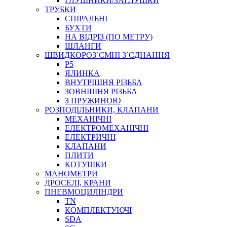
ГЛУШНИКИ/ЗАГЛУШКИ
ТРУБКИ
СПІРАЛЬНІ
БУХТИ
НА ВІДРІЗ (ПО МЕТРУ)
ШЛАНГИ
ШВИДКОРОЗ`ЄМНІ З`ЄДНАННЯ
P5
ЯЛИНКА
ВНУТРІШНЯ РІЗЬБА
ЗОВНІШНЯ РІЗЬБА
З ПРУЖИНОЮ
РОЗПОДІЛЬНИКИ, КЛАПАНИ
МЕХАНІЧНІ
ЕЛЕКТРОМЕХАНІЧНІ
ЕЛЕКТРИЧНІ
КЛАПАНИ
ПЛИТИ
КОТУШКИ
МАНОМЕТРИ
ДРОСЕЛІ, КРАНИ
ПНЕВМОЦИЛІНДРИ
TN
КОМПЛЕКТУЮЧІ
SDA