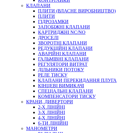
КОНТРГАЙКИ
МУФТИ
КЛАПАНИ
ХОМУТИ
ПЛИТИ (ВЛАСНЕ ВИРОБНИЦТВО)
ПЛИТИ
ГІДРОЗАМКИ
ЗАПОБІЖНІ КЛАПАНИ
КАРТРИДЖНІ NC/NO
ДРОСЕЛІ
ЗВОРОТНІ КЛАПАНИ
РЕДУКЦІЙНІ КЛАПАНИ
АВАРІЙНІ КЛАПАНИ
ЧЕРВ`ЯЧНІ
ГАЛЬМІВНІ КЛАПАНИ
СИЛОВІ
РЕГУЛЯТОРИ ВИТРАТ
ДІЛЬНИКИ ПОТОКУ
ДРОТЯНІ
РЕЛЕ ТИСКУ
ПРУЖИННІ
КЛАПАНИ ПЕРЕКИДАННЯ ПЛУГА
НЕЙЛОНОВІ
КІНЦЕВІ ВИМИКАЧІ
ПРОРЕЗИНЕНІ
СПЕЦІАЛЬНІ КЛАПАНИ
АВТОТОВАРИ
КОМПЕНСАТОРИ ТИСКУ
КРАНИ, ДИВЕРТОРИ
2-Х ЛІНІЙНІ
3-Х ЛІНІЙНІ
4-Х ЛІНІЙНІ
6-ТИ ЛІНІЙНІ
МАНОМЕТРИ