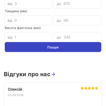
від
до
Товщина (мм)
Параметри
від
до
Висота фактична (мм)
72010001
Артикул
від
до
Виробник
Країна-виробник
Відгуки про нас
Олексій
03.08.2026