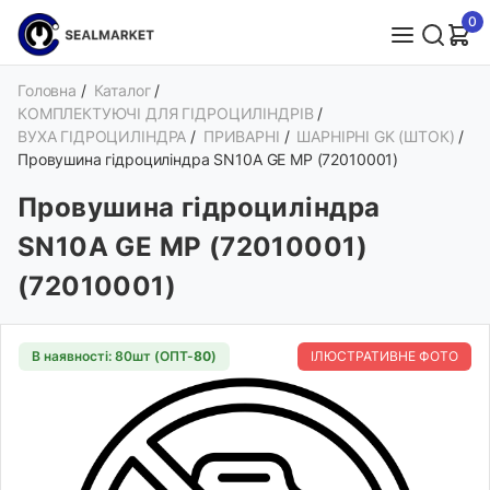
0
Головна
/
Каталог
/
КОМПЛЕКТУЮЧІ ДЛЯ ГІДРОЦИЛІНДРІВ
/
ВУХА ГІДРОЦИЛІНДРА
/
ПРИВАРНІ
/
ШАРНІРНІ GK (ШТОК)
/
Провушина гідроциліндра SN10A GE MP (72010001)
Провушина гідроциліндра
SN10A GE MP (72010001)
(72010001)
В наявності: 80шт (ОПТ-
80
)
ІЛЮСТРАТИВНЕ ФОТО