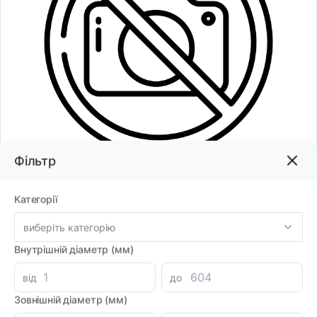
Фільтр
Код товару:
75221
Категорії
виберіть категорію
335.92грн
Внутрішній діаметр (мм)
-
+
від
до
В корзину
Каталог
Зовнішній діаметр (мм)
Знайшли дешевше?