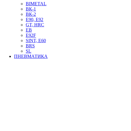
BIMETAL
ВК-1
ВК-2
Е90, E92
GT, HRC
EB
Е92F
SINT, E60
BRS
SL
ПНЕВМАТИКА