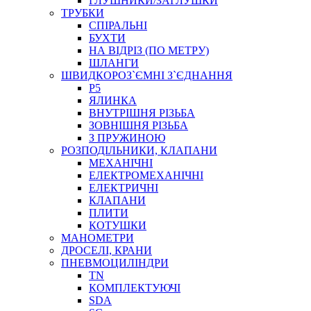
ГЛУШНИКИ/ЗАГЛУШКИ
ТРУБКИ
СПІРАЛЬНІ
БУХТИ
НА ВІДРІЗ (ПО МЕТРУ)
ШЛАНГИ
ШВИДКОРОЗ`ЄМНІ З`ЄДНАННЯ
P5
ЯЛИНКА
ВНУТРІШНЯ РІЗЬБА
ЗОВНІШНЯ РІЗЬБА
З ПРУЖИНОЮ
РОЗПОДІЛЬНИКИ, КЛАПАНИ
МЕХАНІЧНІ
ЕЛЕКТРОМЕХАНІЧНІ
ЕЛЕКТРИЧНІ
КЛАПАНИ
ПЛИТИ
КОТУШКИ
МАНОМЕТРИ
ДРОСЕЛІ, КРАНИ
ПНЕВМОЦИЛІНДРИ
TN
КОМПЛЕКТУЮЧІ
SDA