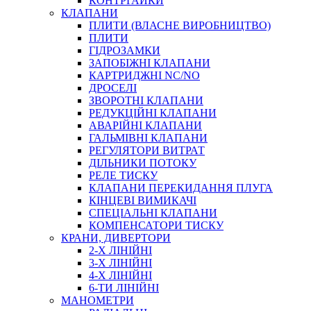
КОНТРГАЙКИ
МУФТИ
КЛАПАНИ
ХОМУТИ
ПЛИТИ (ВЛАСНЕ ВИРОБНИЦТВО)
ПЛИТИ
ГІДРОЗАМКИ
ЗАПОБІЖНІ КЛАПАНИ
КАРТРИДЖНІ NC/NO
ДРОСЕЛІ
ЗВОРОТНІ КЛАПАНИ
РЕДУКЦІЙНІ КЛАПАНИ
АВАРІЙНІ КЛАПАНИ
ЧЕРВ`ЯЧНІ
ГАЛЬМІВНІ КЛАПАНИ
СИЛОВІ
РЕГУЛЯТОРИ ВИТРАТ
ДІЛЬНИКИ ПОТОКУ
ДРОТЯНІ
РЕЛЕ ТИСКУ
ПРУЖИННІ
КЛАПАНИ ПЕРЕКИДАННЯ ПЛУГА
НЕЙЛОНОВІ
КІНЦЕВІ ВИМИКАЧІ
ПРОРЕЗИНЕНІ
СПЕЦІАЛЬНІ КЛАПАНИ
АВТОТОВАРИ
КОМПЕНСАТОРИ ТИСКУ
КРАНИ, ДИВЕРТОРИ
2-Х ЛІНІЙНІ
3-Х ЛІНІЙНІ
4-Х ЛІНІЙНІ
6-ТИ ЛІНІЙНІ
МАНОМЕТРИ