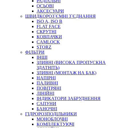
РАДІАЛЬНІ
ОСЬОВІ
АКСЕСУАРИ
АВТОХІМІЯ
ШВИДКОРОЗ`ЄМНІ З`ЄДНАННЯ
ДОМКРАТИ
ISO A, ISO B
НАБОРИ ЗАПОБІЖНИКІВ, КЛЕМ, АКСЕСУАРІВ
FLAT FACE
НАСОСИ, КОМПРЕСОРИ, МАНОМЕТРИ
СКРУТНІ
ПАСТА, АНТИСЕПТИК
КОВПАЧКИ
ІНСТРУМЕНТ
CAMLOCK
STORZ
ФІЛЬТРИ
ІНШІ
ЗЛИВНІ (ВИСОКА ПРОПУСКНА
ЗДАТНІТЬ)
ЗЛИВНІ (МОНТАЖ НА БАК)
НАПІРНІ
ПАЛИВНІ
ПОВІТРЯНІ
САДОВИЙ ІНВЕНТАР
ЛІНІЙНІ
ЕЛЕКТРИЧНІ ПРИЛАДИ
ІНДИКАТОРИ ЗАБРУДНЕННЯ
ПАЛЬНИКИ, ПАЯЛЬНИКИ, ПАЯЛЬНІ ЛАМПИ
САПУНИ
ІНСТРУМЕНТИ ДЛЯ ЕЛЕКТРИКА
БАНОЧНІ
ЕЛЕКТРОІНСТРУМЕНТИ
ГІДРОРОЗПОДІЛЬНИКИ
ЗАМКИ І КОМПЛЕКТУЮЧІ
МОНОБЛОЧНІ
КОМПЛЕКТУЮЧІ
ІНСТРУМЕНТИ ДЛЯ ЗВАРЮВАННЯ, АКСЕСУАРИ