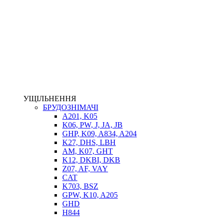
НАСОСИ-ДОЗАТОРИ
ГІДРОЦИЛІНДРИ
МАСЛОСТАНЦІЇ
ГІДРОАКУМУЛЯТОРИ ТА КОМПЛЕКТУЮЧІ
ЕЛЕКТРОПРИВІД
ТЕПЛООБМІННИКИ
ГІДРОФІКАЦІЯ ТЯГАЧІВ
КОНТРОЛЬНО-ВИМІРЮВАЛЬНА АПАРАТУРА
РОТАТОРИ
ЛЕБІДКИ
УЩІЛЬНЕННЯ
ВТУЛКИ
БРУДОЗНІМАЧІ
A201, K05
K06, PW, J, JA, JB
GHP, K09, A834, A204
K27, DHS, LBH
AM, K07, GHT
K12, DKBI, DKB
Z07, AF, VAY
CAT
K703, BSZ
BIMETAL
GPW, K10, A205
ВК-1
GHD
ВК-2
H844
Е90, E92