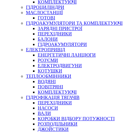
КОМПЛЕКТУЮЧІ
ГІДРОЦИЛІНДРИ
МАСЛОСТАНЦІЇ
ГОТОВІ
ГІДРОАКУМУЛЯТОРИ ТА КОМПЛЕКТУЮЧІ
СПЕЦІАЛЬНІ
ЗАРЯДНІ ПРИСТРОЇ
ОЛИВИ
ПЕРЕХІДНИКИ
БАЛОНИ
ГЕРМЕТИКИ
ГІДРОАКУМУЛЯТОРИ
ЗМАЗКИ
ЕЛЕКТРОПРИВІД
КЛЕЇ, ЦЕМЕНТИ, ЕПОКСИДКИ
ЕНЕРГЕТИЧНІ ЛАНЦЮГИ
РЕМОНТ ГІДРОЦИЛІНДРІВ
РОЗ'ЄМИ
ЕЛЕКТРОДВИГУНИ
КОТУШКИ
ТЕПЛООБМІННИКИ
ВОДЯНІ
ПОВІТРЯНІ
КОМПЛЕКТУЮЧІ
ГІДРОФІКАЦІЯ ТЯГАЧІВ
ПЕРЕХІДНИКИ
НАСОСИ
БОРЕКС, ЕО
ВАЛИ
КОРОБКИ ВІДБОРУ ПОТУЖНОСТІ
РОЗПОДІЛЬНИКИ
ДЖОЙСТИКИ