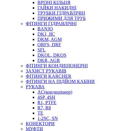
ВРІЗНІ КІЛЬЦЯ
ГАЙКИ НАКИДНІ
ТРУБКИ ГІДРАВЛІЧНІ
ПРИЖИМИ ДЛЯ ТРУБ
ФІТИНГИ ГІДРАВЛІЧНІ
BANJO
DKJ, JIC
DKM, AGM
ORFS, DRF
SFL
DKOL, DKOS
DKR, AGR
ФІТИНГИ КОНДИЦІОНЕРНІ
ЗАХИСТ РУКАВІВ
ФІТИНГИ KARCHER
ФІТИНГИ НА ПІДЙОМ КАБІНИ
РУКАВА
AC(кондиціонер)
4SP, 4SH
R1, PTFE
R7, R8
TE
1-2SC, SN
КОНЕКТОРИ
МУФТИ