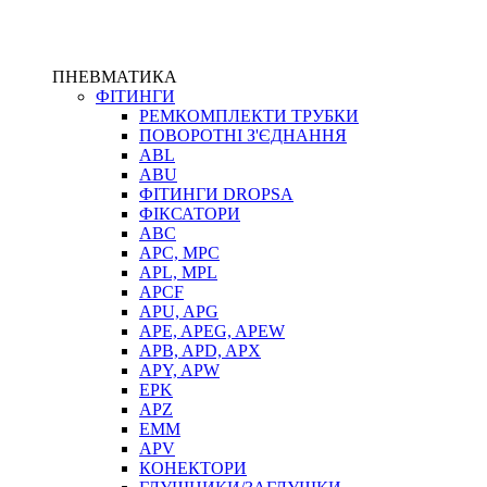
ПНЕВМАТИКА
ФІТИНГИ
РЕМКОМПЛЕКТИ ТРУБКИ
ПОВОРОТНІ З'ЄДНАННЯ
ABL
ABU
ФІТИНГИ DROPSA
ФІКСАТОРИ
ABC
APC, MPC
APL, MPL
APCF
APU, APG
APE, APEG, APEW
APB, APD, APX
APY, APW
EPK
APZ
EMM
APV
КОНЕКТОРИ