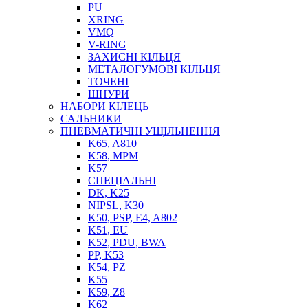
PU
XRING
VMQ
V-RING
ЗАХИСНІ КІЛЬЦЯ
МЕТАЛОГУМОВІ КІЛЬЦЯ
СОЖ
ТОЧЕНІ
ПІСТОЛЕТИ
ШНУРИ
НАСОСИ ТА ПОМПИ
НАБОРИ КІЛЕЦЬ
НАГНІТАЧІ
САЛЬНИКИ
МУФТИ (НАСАДКИ) ДЛЯ ШПРИЦІВ
ПНЕВМАТИЧНІ УЩІЛЬНЕННЯ
МАСЛЯНКИ, ЛІЙКИ
K65, A810
ПРЕС-МАСЛЯНКИ
K58, MPM
ШЛАНГИ, ТРУБКИ
K57
СПЕЦІАЛЬНІ
ШПРИЦИ МАСТИЛЬНІ
DK, K25
РУКАВА
NIPSL, K30
K50, PSP, E4, A802
K51, EU
K52, PDU, BWA
PP, K53
K54, PZ
K55
K59, Z8
K62