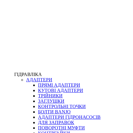
ПІСТОЛЕТИ
КОМПЛЕКТУЮЧІ ДЛЯ РУКАВІВ ВИСОКОГО ТИСКУ
КП
ВЕРСТАТИ
ФІТИНГИ ДІАГНОСТИЧНІ
ГІДРАВЛІКА
АДАПТЕРИ
АКСЕСУАРИ
ПРЯМІ АДАПТЕРИ
ТРУБКИ ТА КОМПЛЕКТУЮЧІ
КУТОВІ АДАПТЕРИ
ФІТИНГИ ГІДРАВЛІЧНІ
ТРІЙНИКИ
ФІТИНГИ КОНДИЦІОНЕРНІ
ЗАГЛУШКИ
ЗАХИСТ РУКАВІВ
КОНТРОЛЬНІ ТОЧКИ
ФІТИНГИ KARCHER
БОЛТИ BANJO
ФІТИНГИ НА ПІДЙОМ КАБІНИ
АДАПТЕРИ ГІДРОНАСОСІВ
РУКАВА
ДЛЯ ЗАПРАВОК
КОНЕКТОРИ
ПОВОРОТНІ МУФТИ