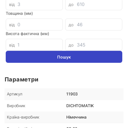
від
до
Аналоги
Товщина (мм)
Кольцо поршня 48x56x4
Уплотне
від
до
DR110 P
Висота фактична (мм)
180 грн
180 гр
від
до
Параметри
11903
Артикул
DICHTOMATIK
Виробник
Німеччина
Країна-виробник