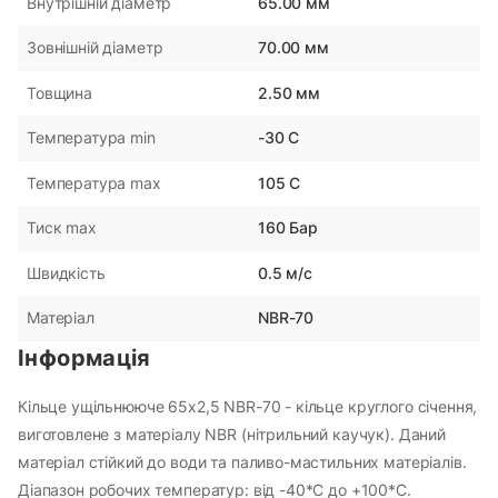
65.00 мм
Внутрішній діаметр
70.00 мм
Зовнішній діаметр
2.50 мм
Товщина
-30 С
Температура min
105 С
Температура max
160 Бар
Тиск max
0.5 м/с
Швидкість
NBR-70
Матеріал
Інформація
Кільце ущільнююче 65х2,5 NBR-70 - кільце круглого січення,
виготовлене з матеріалу NBR (нітрильний каучук). Даний
матеріал стійкий до води та паливо-мастильних матеріалів.
Діапазон робочих температур: від -40*С до +100*С.