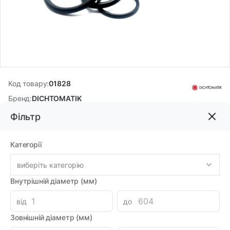
Код товару:
01828
Бренд:
DICHTOMATIK
Фільтр
13.56грн
Категорії
-
+
В корзину
Каталог
виберіть категорію
Внутрішній діаметр (мм)
Знайшли дешевше?
Мінімальна сума замовлення однієї позиції -
30
грн.
від
до
11.87 при замовленні на загальну сумму 1000 грн.
Зовнішній діаметр (мм)