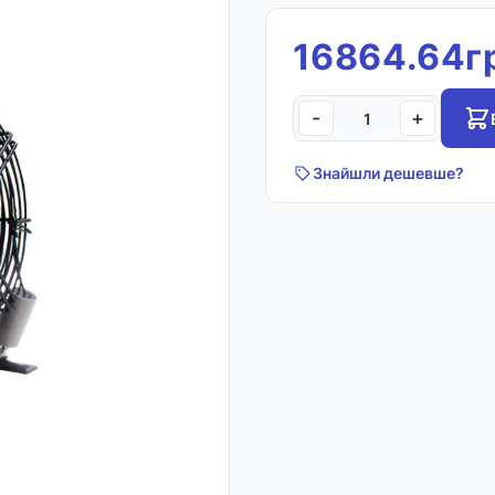
16864.64г
-
+
Знайшли дешевше?