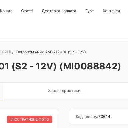
Кошик
Статті
Доставка і оплата
Гурт
Контакти
ТРЯНІ
/
Теплообмінник 2MS212001 (S2 - 12V)
1 (S2 - 12V) (MI0088842)
Характеристики
Код товару:
70514
ІЛЮСТРАТИВНЕ ФОТО