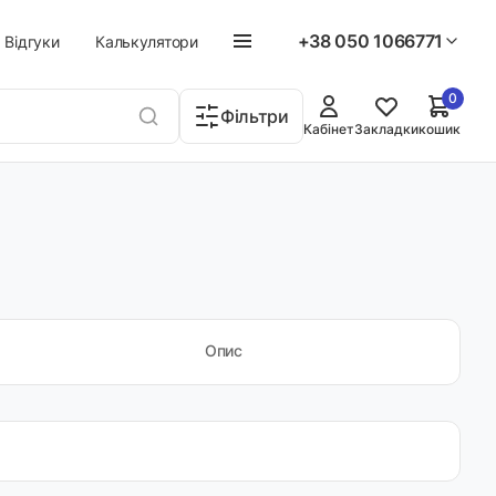
+38 050 1066771
Відгуки
Калькулятори
0
Фільтри
Кабінет
Закладки
кошик
Опис