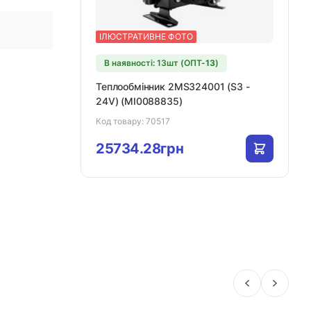
ІЛЮСТРАТИВНЕ ФОТО
В наявності: 13шт (ОПТ-
13
)
Теплообмінник 2MS324001 (S3 -
24V) (MI0088835)
Код товару:
70517
25734.28грн