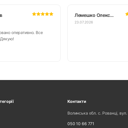
в
Лемешко Олександр
23.07.2026
овано оперативно. Все
 Дякую!
тегорії
Контакти
Волинська обл. с. Рованці, вул.
050 10 66 771