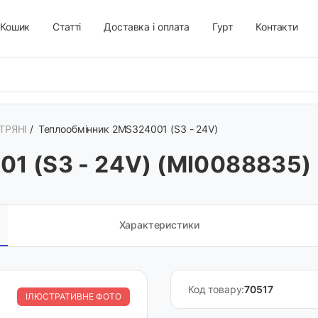
Кошик
Статті
Доставка і оплата
Гурт
Контакти
ТРЯНІ
/
Теплообмінник 2MS324001 (S3 - 24V)
1 (S3 - 24V) (MI0088835)
Характеристики
Код товару:
70517
ІЛЮСТРАТИВНЕ ФОТО