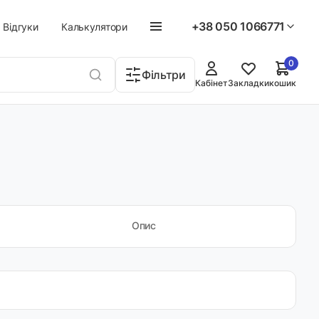
+38 050 1066771
Відгуки
Калькулятори
0
Фільтри
Кабінет
Закладки
кошик
Опис