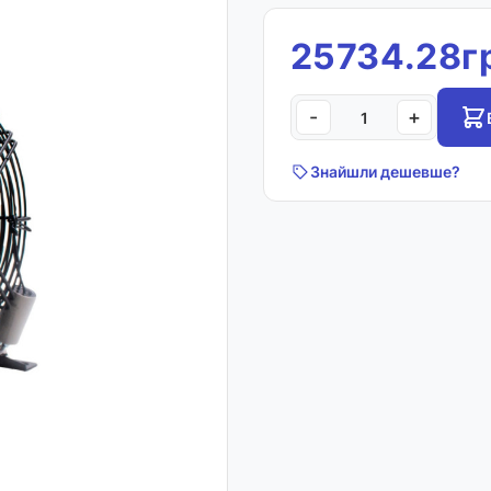
25734.28г
-
+
Знайшли дешевше?