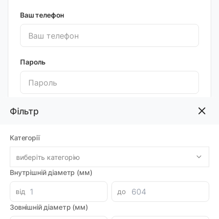
Ваш телефон
Пароль
Повтор пароля
Фільтр
Категорії
виберіть категорію
Внутрішній діаметр (мм)
Якщо ви вже зареєстровані, перейдіть на сторінку
від
до
авторизації
.
Зовнішній діаметр (мм)