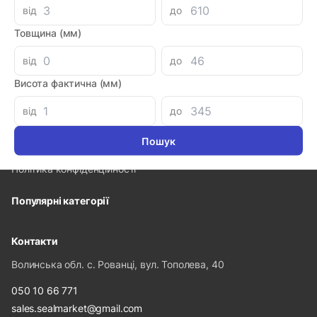
від
до
Товщина (мм)
від
до
Інформація
Висота фактична (мм)
Про компанію
від
до
Доставка і оплата
Гарантія та повернення
Політика конфіденційності
Популярні категорії
Контакти
Волинська обл. с. Рованці, вул. Тополева, 40
050 10 66 771
sales.sealmarket@gmail.com