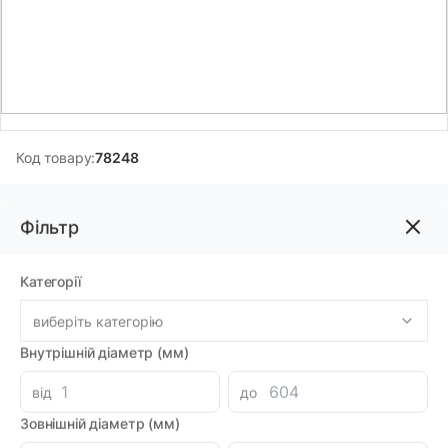
Код товару:
78248
Фільтр
4547.84грн
-
+
В корзину
Категорії
виберіть категорію
Знайшли дешевше?
Внутрішній діаметр (мм)
від
до
Параметри
Зовнішній діаметр (мм)