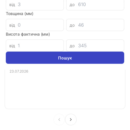
від
до
Виробник
Товщина (мм)
Країна-виробник
від
до
Висота фактична (мм)
Відгуки про нас
від
до
Лемешко Олександр
23.07.2026