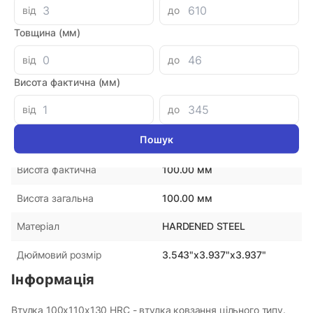
від
до
Параметри
Товщина (мм)
NB
Виробник
від
до
Висота фактична (мм)
Китай
Країна-виробник
від
до
90.00 мм
Внутрішній діаметр
100.00 мм
Зовнішній діаметр
100.00 мм
Висота фактична
100.00 мм
Висота загальна
HARDENED STEEL
Матеріал
3.543"x3.937"x3.937"
Дюймовий розмір
Інформація
Втулка 100х110х130 HRC - втулка ковзання цільного типу.