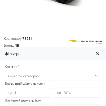
Код товару:
78211
Бренд:
NB
Фільтр
4680.00грн
Категорії
-
+
В корзину
виберіть категорію
Внутрішній діаметр (мм)
Знайшли дешевше?
4095.00 при замовленні на загальну сумму 1000 грн.
від
до
Зовнішній діаметр (мм)