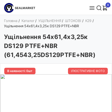
0
Головна
/
Каталог
/
УЩІЛЬНЕННЯ
/
ШТОКОВІ
/
K29
/
Ущільнення 54х61,4х3,25к DS129 PTFE+NBR
Ущільнення 54х61,4х3,25к
DS129 PTFE+NBR
(61,4543,25DS129PTFE+NBR)
В наявності: 0шт
ІЛЮСТРАТИВНЕ ФОТО