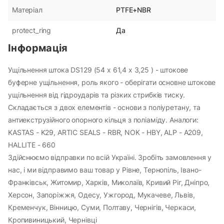
PTFE+NBR
Матеріал
Да
protect_ring
Інформація
Ущільнення штока DS129 (54 х 61,4 х 3,25 ) - штокове
буферне ущільнення, роль якого - оберігати основне штокове
ущільнення від гідроударів та різких стрибків тиску.
Складається з двох елементів - основи з поліуретану, та
антиекструзійного опорного кільця з поліаміду. Аналоги:
KASTAS - K29, ARTIC SEALS - RBR, NOK - HBY, ALP - A209,
HALLITE - 660
Здійснюємо відправки по всій Україні. Зробіть замовлення у
нас, і ми відправимо ваш товар у Рівне, Тернопіль, Івано-
Франківськ, Житомир, Харків, Миколаїв, Кривий Ріг, Дніпро,
Херсон, Запоріжжя, Одесу, Ужгород, Мукачеве, Львів,
Кременчук, Вінницю, Суми, Полтаву, Чернігів, Черкаси,
Кропивиницький, Чернівці