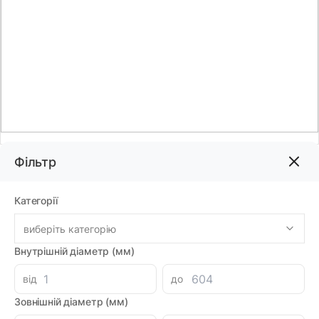
Фільтр
Код товару:
78106
Бренд:
DMH
Категорії
виберіть категорію
559.42грн
Внутрішній діаметр (мм)
-
+
В корзину
Каталог
від
до
Зовнішній діаметр (мм)
Знайшли дешевше?
489.49 при замовленні на загальну сумму 1000 грн.