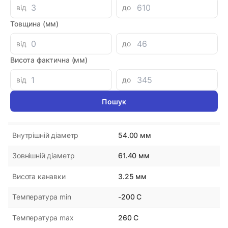
від
до
Товщина (мм)
від
до
Параметри
Висота фактична (мм)
61,4543,25DS129PTFE+NBR
Артикул
від
до
DMH
Виробник
Україна
Країна-виробник
54.00 мм
Внутрішній діаметр
61.40 мм
Зовнішній діаметр
3.25 мм
Висота канавки
-200 С
Температура min
260 С
Температура max