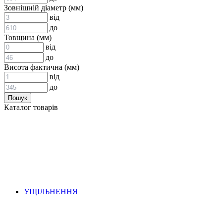
ВСТАВКИ МУФТ (ЗІРОЧКИ)
Зовнішній діаметр (мм)
ГІДРАВЛІКА
від
до
Товщина (мм)
від
до
Висота фактична (мм)
від
до
АДАПТЕРИ
Каталог товарів
КЛАПАНИ
КРАНИ, ДИВЕРТОРИ
МАНОМЕТРИ
ШВИДКОРОЗ`ЄМНІ З`ЄДНАННЯ
ФІЛЬТРИ
ГІДРОРОЗПОДІЛЬНИКИ
ГІДРОМОТОРИ
ГІДРОНАСОСИ
НАСОСИ-ДОЗАТОРИ
УЩІЛЬНЕННЯ
ГІДРОЦИЛІНДРИ
МАСЛОСТАНЦІЇ
ГІДРОАКУМУЛЯТОРИ ТА КОМПЛЕКТУЮЧІ