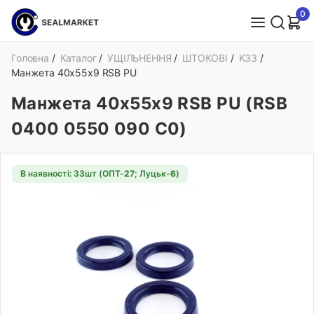
0
Головна
/
Каталог
/
УЩІЛЬНЕННЯ
/
ШТОКОВІ
/
K33
/
Манжета 40х55х9 RSB PU
Манжета 40х55х9 RSB PU (RSB
0400 0550 090 C0)
В наявності: 33шт (ОПТ-
27
; Луцьк-
6
)