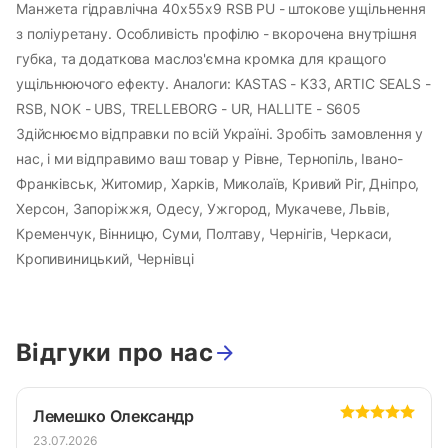
Манжета гідравлічна 40х55х9 RSB PU - штокове ущільнення
з поліуретану. Особливість профілю - вкорочена внутрішня
губка, та додаткова маслоз'ємна кромка для кращого
ущільнюючого ефекту. Аналоги: KASTAS - K33, ARTIC SEALS -
RSB, NOK - UBS, TRELLEBORG - UR, HALLITE - S605
Здійснюємо відправки по всій Україні. Зробіть замовлення у
нас, і ми відправимо ваш товар у Рівне, Тернопіль, Івано-
Франківськ, Житомир, Харків, Миколаїв, Кривий Ріг, Дніпро,
Херсон, Запоріжжя, Одесу, Ужгород, Мукачеве, Львів,
Кременчук, Вінницю, Суми, Полтаву, Чернігів, Черкаси,
Кропивиницький, Чернівці
Відгуки про нас
Лемешко Олександр
23.07.2026