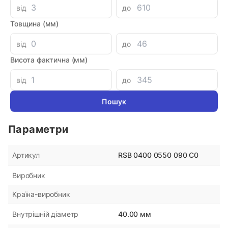
Аналоги
від
до
Товщина (мм)
Кольцо поршня 48x56x4
Уплотне
DR110 P
від
до
180 грн
180 гр
Висота фактична (мм)
від
до
Параметри
RSB 0400 0550 090 C0
Артикул
Виробник
Країна-виробник
40.00 мм
Внутрішній діаметр