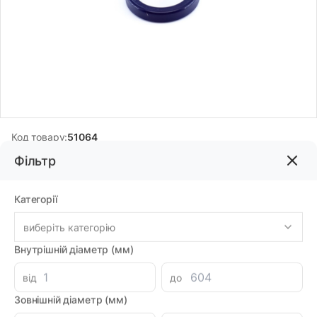
Код товару:
51064
Фільтр
151.83грн
Категорії
-
+
В корзину
Каталог
виберіть категорію
Внутрішній діаметр (мм)
Знайшли дешевше?
134.48 при замовленні на загальну сумму 1000 грн.
від
до
Зовнішній діаметр (мм)