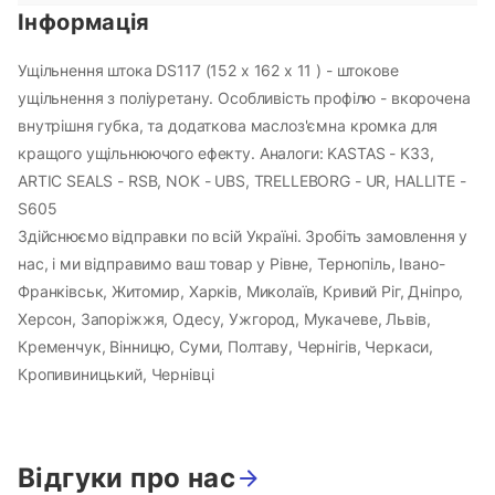
Інформація
Ущільнення штока DS117 (152 х 162 х 11 ) - штокове
ущільнення з поліуретану. Особливість профілю - вкорочена
внутрішня губка, та додаткова маслоз'ємна кромка для
кращого ущільнюючого ефекту. Аналоги: KASTAS - K33,
ARTIC SEALS - RSB, NOK - UBS, TRELLEBORG - UR, HALLITE -
S605
Здійснюємо відправки по всій Україні. Зробіть замовлення у
нас, і ми відправимо ваш товар у Рівне, Тернопіль, Івано-
Франківськ, Житомир, Харків, Миколаїв, Кривий Ріг, Дніпро,
Херсон, Запоріжжя, Одесу, Ужгород, Мукачеве, Львів,
Кременчук, Вінницю, Суми, Полтаву, Чернігів, Черкаси,
Кропивиницький, Чернівці
Відгуки про нас