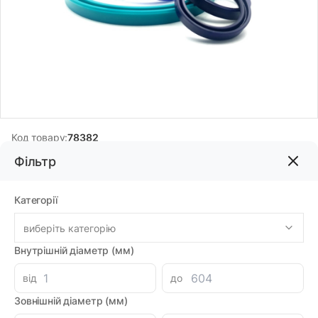
Код товару:
78382
Бренд:
DMH
Фільтр
Категорії
1187.24грн
виберіть категорію
-
+
В корзину
Каталог
Внутрішній діаметр (мм)
Знайшли дешевше?
від
до
1038.84 при замовленні на загальну сумму 1000 грн.
Зовнішній діаметр (мм)