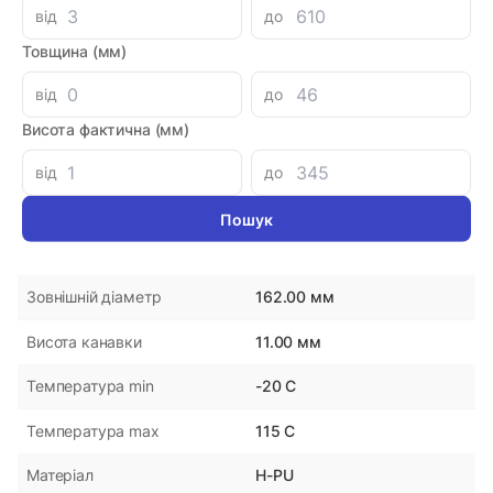
від
до
Товщина (мм)
Параметри
від
до
16215211DS117H-PU
Артикул
Висота фактична (мм)
DMH
Виробник
від
до
Україна
Країна-виробник
152.00 мм
Внутрішній діаметр
162.00 мм
Зовнішній діаметр
11.00 мм
Висота канавки
-20 С
Температура min
115 С
Температура max
H-PU
Матеріал