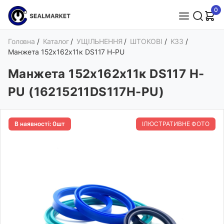
0
Головна
/
Каталог
/
УЩІЛЬНЕННЯ
/
ШТОКОВІ
/
K33
/
Манжета 152х162х11к DS117 H-PU
Манжета 152х162х11к DS117 H-
PU (16215211DS117H-PU)
В наявності: 0шт
ІЛЮСТРАТИВНЕ ФОТО