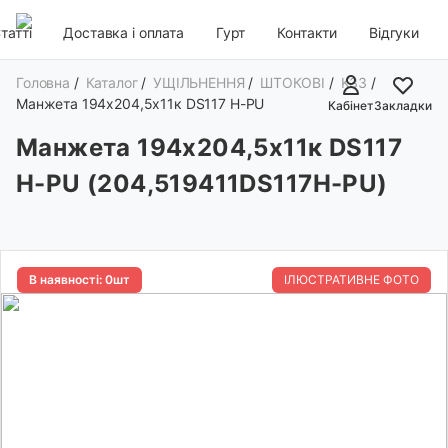
татті
Доставка і оплата
Гурт
Контакти
Відгуки
Головна
/
Каталог
/
УЩІЛЬНЕННЯ
/
ШТОКОВІ
/
K33
/
Манжета 194х204,5х11к DS117 H-PU
Кабінет
Закладки
Манжета 194х204,5х11к DS117
H-PU (204,519411DS117H-PU)
В наявності: 0шт
ІЛЮСТРАТИВНЕ ФОТО