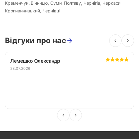
Кременчук, Вінницю, Суми, Полтаву, Чернігів, Черкаси,
Доставка і оплата
Кропивиницький, Чернівці
Гурт
Контакти
Відгуки
Відгуки про нас
Калькулятори
Обране
Лемешко Олександр
Live
23.07.2026
Сервіс
Телефони:
+38 050 1066771
+38 063 1066771
+38 096 1911330
+38 096 1911230