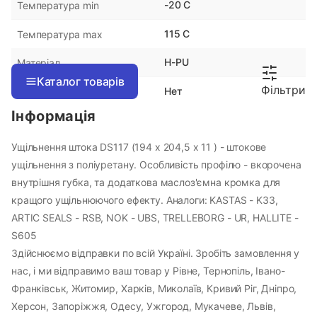
-20 С
Температура min
Меню
115 С
Температура max
H-PU
Матеріал
Каталог товарів
Каталог товарів
Фільтри
Нет
protect_ring
Інформація
Кабінет
Ущільнення штока DS117 (194 х 204,5 х 11 ) - штокове
ущільнення з поліуретану. Особливість профілю - вкорочена
Закладки
внутрішня губка, та додаткова маслоз'ємна кромка для
кращого ущільнюючого ефекту. Аналоги: KASTAS - K33,
Інформація
ARTIC SEALS - RSB, NOK - UBS, TRELLEBORG - UR, HALLITE -
S605
Каталог
Здійснюємо відправки по всій Україні. Зробіть замовлення у
Кабінет клієнта
нас, і ми відправимо ваш товар у Рівне, Тернопіль, Івано-
Кошик
Франківськ, Житомир, Харків, Миколаїв, Кривий Ріг, Дніпро,
Херсон, Запоріжжя, Одесу, Ужгород, Мукачеве, Львів,
Статті