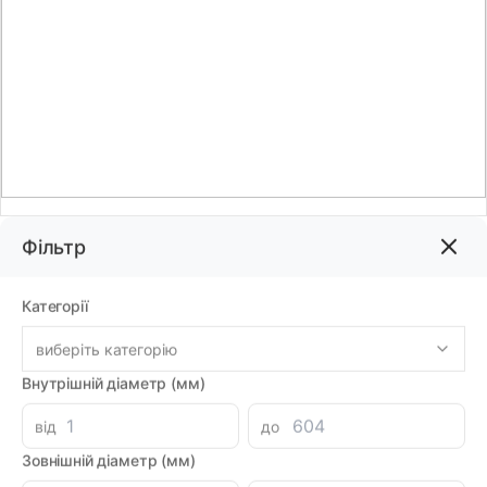
Фільтр
Код товару:
78380
Бренд:
DMH
Категорії
виберіть категорію
2043.72грн
Внутрішній діаметр (мм)
від
до
-
+
В корзину
Зовнішній діаметр (мм)