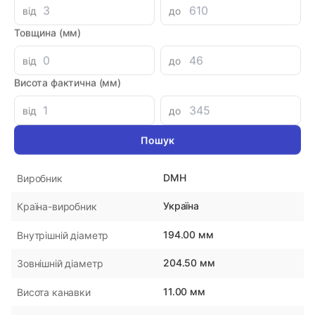
Каталог
від
до
Товщина (мм)
Знайшли дешевше?
1788.26 при замовленні на загальну сумму 1000 грн.
від
до
Висота фактична (мм)
від
до
Параметри
204,519411DS117H-PU
Артикул
DMH
Виробник
Україна
Країна-виробник
194.00 мм
Внутрішній діаметр
204.50 мм
Зовнішній діаметр
11.00 мм
Висота канавки