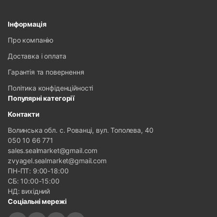
Email:
Інформація
sales.sealmarket@gmail.com
Про компанію
Доставка і оплата
Адреса:
Гарантія та повернення
Волинська обл. с. Рованці, вул. Тополева, 40
Політика конфіденційності
Популярні категорії
Графік роботи:
Контакти
ПН-ПТ: 9:00-18:00
СБ: 10:00-15:00
Волинська обл. с. Рованці, вул. Тополева, 40
050 10 66 771
НД: вихідний
sales.sealmarket@gmail.com
zvyagel.sealmarket@gmail.com
ПН-ПТ: 9:00-18:00
Контакти
СБ: 10:00-15:00
НД: вихідний
Соціальні мережі