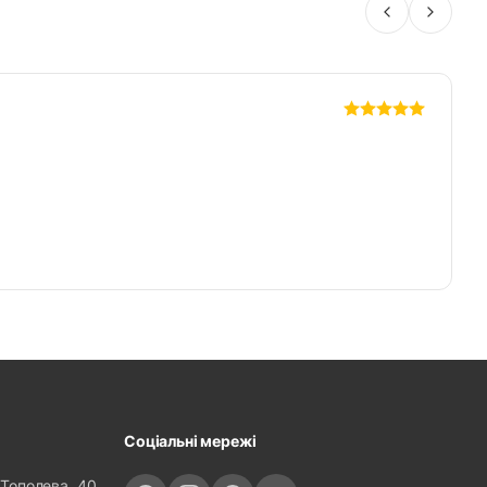
2
Соціальні мережі
 Тополева, 40