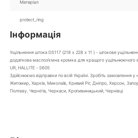
Матеріал
protect_ring
Інформація
Ущільнення штока DS117 (218 х 228 х 11 ) - штокове ущільнен
додаткова маслоз'ємна кромка для кращого ущільнюючого еф
UR, HALLITE - S605
Здійснюємо відправки по всій Україні. Зробіть замовлення у н
Житомир, Харків, Миколаїв, Кривий Ріг, Дніпро, Херсон, Зап
Полтаву, Чернігів, Черкаси, Кропивиницький, Чернівці