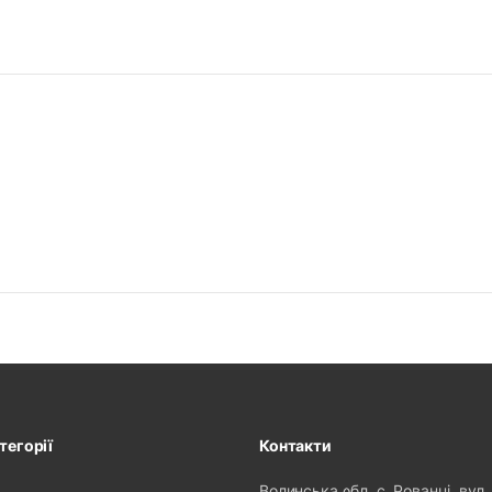
тегорії
Контакти
Волинська обл. с. Рованці, вул.