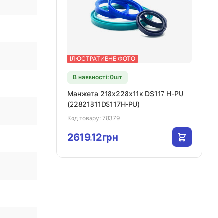
ІЛЮСТРАТИВНЕ ФОТО
В наявності: 0шт
Манжета 218х228х11к DS117 H-PU
(22821811DS117H-PU)
Код товару:
78379
2619.12грн