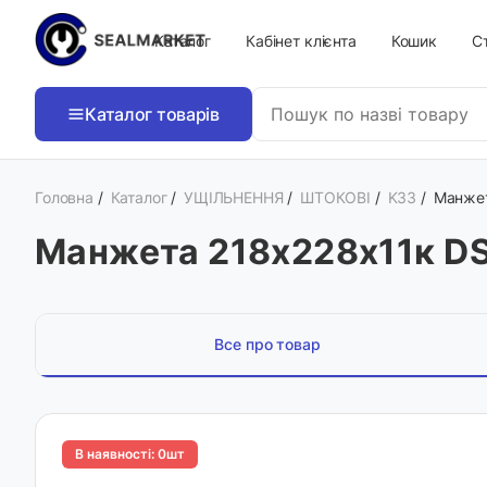
Каталог
Кабінет клієнта
Кошик
Ст
Каталог товарів
Головна
/
Каталог
/
УЩІЛЬНЕННЯ
/
ШТОКОВІ
/
K33
/
Манжет
Манжета 218х228х11к DS
Все про товар
В наявності: 0шт