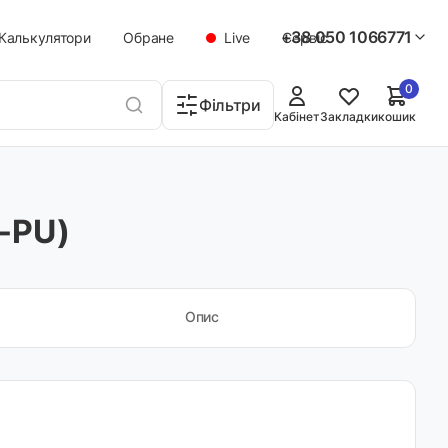
+38 050 1066771
Калькулятори
Обране
Live
Сервіс
0
Фільтри
Кабінет
Закладки
кошик
-PU)
Опис