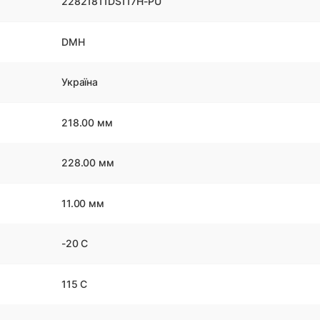
22821811DS117H-PU
DMH
Україна
218.00 мм
228.00 мм
11.00 мм
-20 С
115 С