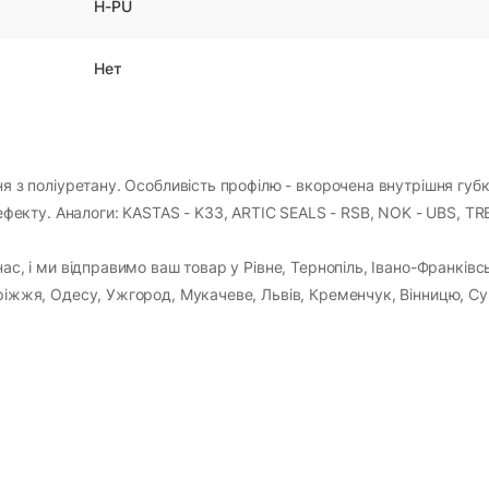
H-PU
Нет
ня з поліуретану. Особливість профілю - вкорочена внутрішня губк
екту. Аналоги: KASTAS - K33, ARTIC SEALS - RSB, NOK - UBS, T
ас, і ми відправимо ваш товар у Рівне, Тернопіль, Івано-Франківс
оріжжя, Одесу, Ужгород, Мукачеве, Львів, Кременчук, Вінницю, Су