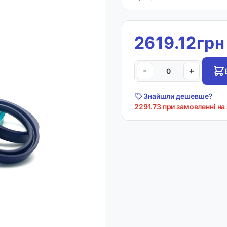
2619.12грн
-
+
Знайшли дешевше?
2291.73 при замовленні на