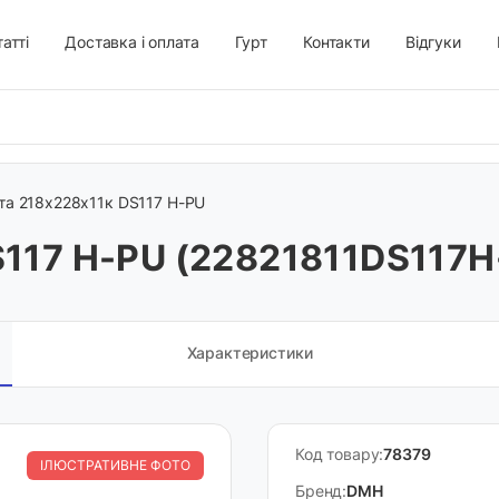
атті
Доставка і оплата
Гурт
Контакти
Відгуки
а 218х228х11к DS117 H-PU
117 H-PU (22821811DS117H
Характеристики
Код товару:
78379
ІЛЮСТРАТИВНЕ ФОТО
Бренд:
DMH