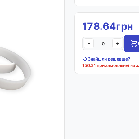
178.64грн
-
+
Знайшли дешевше?
156.31 при замовленні на 