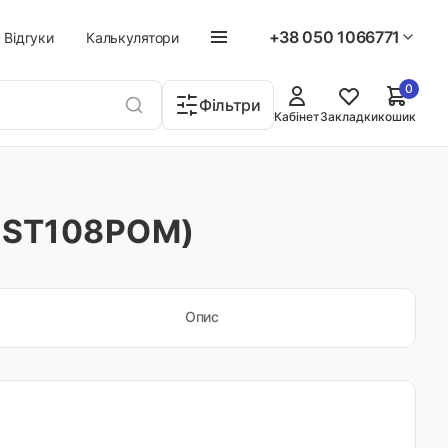
+38 050 1066771
Відгуки
Калькулятори
0
Фільтри
Кабінет
Закладки
кошик
5DST108POM)
Опис