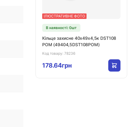
ІЛЮСТРАТИВНЕ ФОТО
В наявності: 0шт
Кільце захисне 40х49х4,5к DST108
POM (49404,5DST108POM)
Код товару:
78236
178.64грн