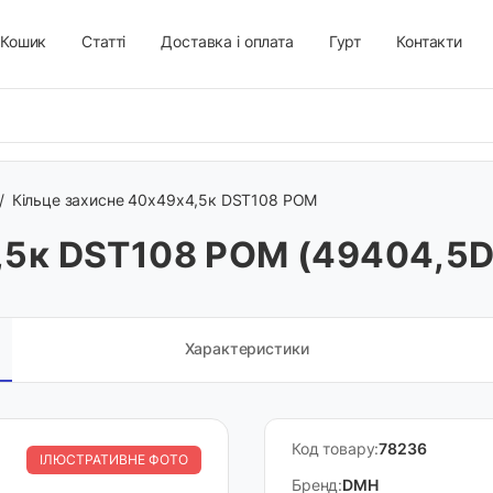
Кошик
Статті
Доставка і оплата
Гурт
Контакти
/
Кільце захисне 40х49х4,5к DST108 POM
4,5к DST108 POM (49404,
Характеристики
Код товару:
78236
ІЛЮСТРАТИВНЕ ФОТО
Бренд:
DMH