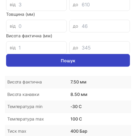
від
до
Товщина (мм)
Параметри
від
до
DMH
Виробник
Висота фактична (мм)
Україна
Країна-виробник
від
до
25.50 мм
Внутрішній діаметр
35.00 мм
Зовнішній діаметр
7.50 мм
Висота фактична
8.50 мм
Висота канавки
-30 С
Температура min
100 С
Температура max
400 Бар
Тиск max