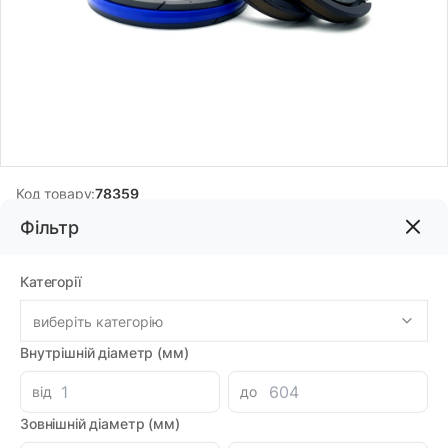
Код товару:
78359
Бренд:
DMH
Фільтр
Категорії
871.16грн
виберіть категорію
-
+
В корзину
Каталог
Внутрішній діаметр (мм)
Знайшли дешевше?
від
до
762.27 при замовленні на загальну сумму 1000 грн.
Зовнішній діаметр (мм)