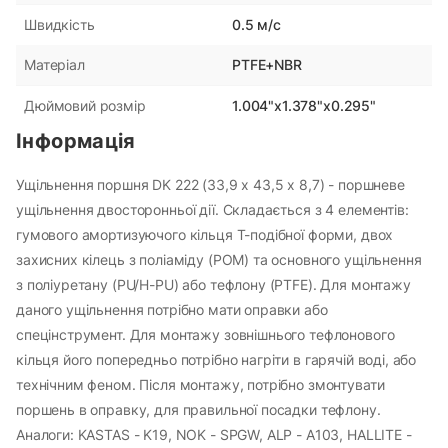
0.5 м/с
Швидкість
PTFE+NBR
Матеріал
1.004"x1.378"x0.295"
Дюймовий розмір
Інформація
Ущільнення поршня DK 222 (33,9 х 43,5 х 8,7) - поршневе
ущільнення двосторонньої дії. Складається з 4 елементів:
гумового амортизуючого кільця Т-подібної форми, двох
захисних кілець з поліаміду (POM) та основного ущільнення
з поліуретану (PU/H-PU) або тефлону (PTFE). Для монтажу
даного ущільнення потрібно мати оправки або
спецінструмент. Для монтажу зовнішнього тефлонового
кільця його попередньо потрібно нагріти в гарячій воді, або
технічним феном. Після монтажу, потрібно змонтувати
поршень в оправку, для правильної посадки тефлону.
Аналоги: KASTAS - K19, NOK - SPGW, ALP - A103, HALLITE -