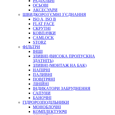
РАДІАЛЬНІ
ОСЬОВІ
АКСЕСУАРИ
АВТОХІМІЯ
ШВИДКОРОЗ`ЄМНІ З`ЄДНАННЯ
ДОМКРАТИ
ISO A, ISO B
НАБОРИ ЗАПОБІЖНИКІВ, КЛЕМ, АКСЕСУАРІВ
FLAT FACE
НАСОСИ, КОМПРЕСОРИ, МАНОМЕТРИ
СКРУТНІ
ПАСТА, АНТИСЕПТИК
КОВПАЧКИ
ІНСТРУМЕНТ
CAMLOCK
STORZ
ФІЛЬТРИ
ІНШІ
ЗЛИВНІ (ВИСОКА ПРОПУСКНА
ЗДАТНІТЬ)
ЗЛИВНІ (МОНТАЖ НА БАК)
НАПІРНІ
ПАЛИВНІ
ПОВІТРЯНІ
САДОВИЙ ІНВЕНТАР
ЛІНІЙНІ
ЕЛЕКТРИЧНІ ПРИЛАДИ
ІНДИКАТОРИ ЗАБРУДНЕННЯ
ПАЛЬНИКИ, ПАЯЛЬНИКИ, ПАЯЛЬНІ ЛАМПИ
САПУНИ
ІНСТРУМЕНТИ ДЛЯ ЕЛЕКТРИКА
БАНОЧНІ
ЕЛЕКТРОІНСТРУМЕНТИ
ГІДРОРОЗПОДІЛЬНИКИ
ЗАМКИ І КОМПЛЕКТУЮЧІ
МОНОБЛОЧНІ
КОМПЛЕКТУЮЧІ
ІНСТРУМЕНТИ ДЛЯ ЗВАРЮВАННЯ, АКСЕСУАРИ