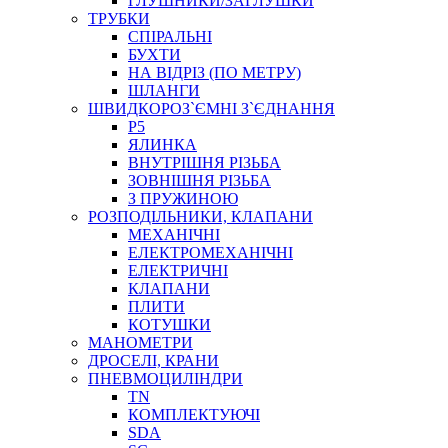
ГЛУШНИКИ/ЗАГЛУШКИ
ТРУБКИ
СПІРАЛЬНІ
БУХТИ
НА ВІДРІЗ (ПО МЕТРУ)
ШЛАНГИ
ШВИДКОРОЗ`ЄМНІ З`ЄДНАННЯ
P5
ЯЛИНКА
ВНУТРІШНЯ РІЗЬБА
ЗОВНІШНЯ РІЗЬБА
З ПРУЖИНОЮ
РОЗПОДІЛЬНИКИ, КЛАПАНИ
МЕХАНІЧНІ
ЕЛЕКТРОМЕХАНІЧНІ
ЕЛЕКТРИЧНІ
КЛАПАНИ
ПЛИТИ
КОТУШКИ
МАНОМЕТРИ
ДРОСЕЛІ, КРАНИ
ПНЕВМОЦИЛІНДРИ
TN
КОМПЛЕКТУЮЧІ
SDA