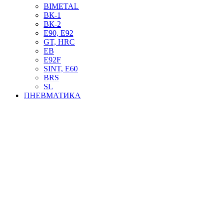
BIMETAL
ВК-1
ВК-2
Е90, E92
GT, HRC
EB
Е92F
SINT, E60
BRS
SL
ПНЕВМАТИКА