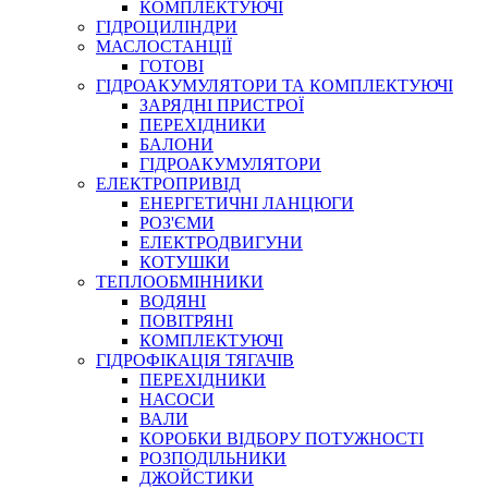
КОМПЛЕКТУЮЧІ
ГІДРОЦИЛІНДРИ
МАСЛОСТАНЦІЇ
ГОТОВІ
ГІДРОАКУМУЛЯТОРИ ТА КОМПЛЕКТУЮЧІ
СПЕЦІАЛЬНІ
ЗАРЯДНІ ПРИСТРОЇ
ОЛИВИ
ПЕРЕХІДНИКИ
БАЛОНИ
ГЕРМЕТИКИ
ГІДРОАКУМУЛЯТОРИ
ЗМАЗКИ
ЕЛЕКТРОПРИВІД
КЛЕЇ, ЦЕМЕНТИ, ЕПОКСИДКИ
ЕНЕРГЕТИЧНІ ЛАНЦЮГИ
РЕМОНТ ГІДРОЦИЛІНДРІВ
РОЗ'ЄМИ
ЕЛЕКТРОДВИГУНИ
КОТУШКИ
ТЕПЛООБМІННИКИ
ВОДЯНІ
ПОВІТРЯНІ
КОМПЛЕКТУЮЧІ
ГІДРОФІКАЦІЯ ТЯГАЧІВ
ПЕРЕХІДНИКИ
НАСОСИ
БОРЕКС, ЕО
ВАЛИ
КОРОБКИ ВІДБОРУ ПОТУЖНОСТІ
РОЗПОДІЛЬНИКИ
ДЖОЙСТИКИ