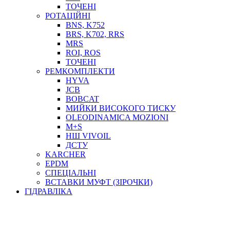
ТОСОЛ, АНТИФРИЗ
ТОЧЕНІ
ОЛИВА-ПАЛИВО
РОТАЦІЙНІ
BNS, K752
ПОВІТРЯ-ВОДА
BRS, K702, RRS
ДЛЯ ЗВАРЮВАННЯ
MRS
НАПІРНО-ВСМОКТУЮЧІ
ROI, ROS
АЗС
ТОЧЕНІ
РЕМКОМПЛЕКТИ
HYVA
JCB
BOBCAT
МИЙКИ ВИСОКОГО ТИСКУ
OLEODINAMICA MOZIONI
M+S
НШ VIVOIL
ДСТУ
ФІЛЬТРИ ДЛЯ ПАЛЬНОГО
KARCHER
ПІДДОНИ ДЛЯ БОЧОК
EPDM
МОДУЛЬНІ АЗС
СПЕЦІАЛЬНІ
МЕТРОЛОГІЧНЕ ОБЛАДНАННЯ
ВСТАВКИ МУФТ (ЗІРОЧКИ)
ЛІЧИЛЬНИКИ І ВИТРАТОМІРИ ДЛЯ ПАЛЬНОГО
ГІДРАВЛІКА
КОТУШКИ ДЛЯ ШЛАНГІВ
НАСОСИ ДЛЯ ПАЛЬНОГО
МОБІЛЬНІ КОЛОНКИ ТА КОМПЛЕКТИ ЗАПРАВКИ
СТАЦІОНАРНІ КОЛОНКИ