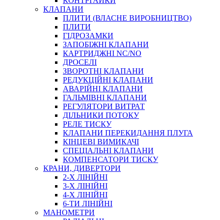
КОНТРГАЙКИ
МУФТИ
КЛАПАНИ
ХОМУТИ
ПЛИТИ (ВЛАСНЕ ВИРОБНИЦТВО)
ПЛИТИ
ГІДРОЗАМКИ
ЗАПОБІЖНІ КЛАПАНИ
КАРТРИДЖНІ NC/NO
ДРОСЕЛІ
ЗВОРОТНІ КЛАПАНИ
РЕДУКЦІЙНІ КЛАПАНИ
АВАРІЙНІ КЛАПАНИ
ЧЕРВ`ЯЧНІ
ГАЛЬМІВНІ КЛАПАНИ
СИЛОВІ
РЕГУЛЯТОРИ ВИТРАТ
ДІЛЬНИКИ ПОТОКУ
ДРОТЯНІ
РЕЛЕ ТИСКУ
ПРУЖИННІ
КЛАПАНИ ПЕРЕКИДАННЯ ПЛУГА
НЕЙЛОНОВІ
КІНЦЕВІ ВИМИКАЧІ
ПРОРЕЗИНЕНІ
СПЕЦІАЛЬНІ КЛАПАНИ
АВТОТОВАРИ
КОМПЕНСАТОРИ ТИСКУ
КРАНИ, ДИВЕРТОРИ
2-Х ЛІНІЙНІ
3-Х ЛІНІЙНІ
4-Х ЛІНІЙНІ
6-ТИ ЛІНІЙНІ
МАНОМЕТРИ