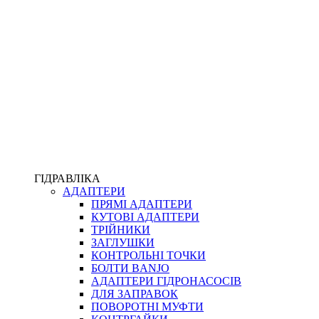
ПІСТОЛЕТИ
КОМПЛЕКТУЮЧІ ДЛЯ РУКАВІВ ВИСОКОГО ТИСКУ
КП
ВЕРСТАТИ
ФІТИНГИ ДІАГНОСТИЧНІ
ГІДРАВЛІКА
АДАПТЕРИ
АКСЕСУАРИ
ПРЯМІ АДАПТЕРИ
ТРУБКИ ТА КОМПЛЕКТУЮЧІ
КУТОВІ АДАПТЕРИ
ФІТИНГИ ГІДРАВЛІЧНІ
ТРІЙНИКИ
ФІТИНГИ КОНДИЦІОНЕРНІ
ЗАГЛУШКИ
ЗАХИСТ РУКАВІВ
КОНТРОЛЬНІ ТОЧКИ
ФІТИНГИ KARCHER
БОЛТИ BANJO
ФІТИНГИ НА ПІДЙОМ КАБІНИ
АДАПТЕРИ ГІДРОНАСОСІВ
РУКАВА
ДЛЯ ЗАПРАВОК
КОНЕКТОРИ
ПОВОРОТНІ МУФТИ