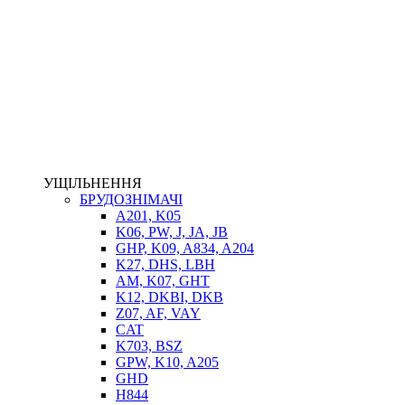
НАСОСИ-ДОЗАТОРИ
ГІДРОЦИЛІНДРИ
МАСЛОСТАНЦІЇ
ГІДРОАКУМУЛЯТОРИ ТА КОМПЛЕКТУЮЧІ
ЕЛЕКТРОПРИВІД
ТЕПЛООБМІННИКИ
ГІДРОФІКАЦІЯ ТЯГАЧІВ
КОНТРОЛЬНО-ВИМІРЮВАЛЬНА АПАРАТУРА
РОТАТОРИ
ЛЕБІДКИ
УЩІЛЬНЕННЯ
ВТУЛКИ
БРУДОЗНІМАЧІ
A201, K05
K06, PW, J, JA, JB
GHP, K09, A834, A204
K27, DHS, LBH
AM, K07, GHT
K12, DKBI, DKB
Z07, AF, VAY
CAT
K703, BSZ
BIMETAL
GPW, K10, A205
ВК-1
GHD
ВК-2
H844
Е90, E92