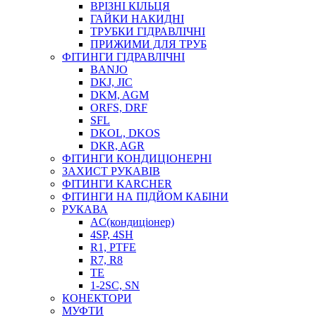
ВРІЗНІ КІЛЬЦЯ
ГАЙКИ НАКИДНІ
ТРУБКИ ГІДРАВЛІЧНІ
ПРИЖИМИ ДЛЯ ТРУБ
ФІТИНГИ ГІДРАВЛІЧНІ
BANJO
DKJ, JIC
DKM, AGM
ORFS, DRF
SFL
DKOL, DKOS
DKR, AGR
ФІТИНГИ КОНДИЦІОНЕРНІ
ЗАХИСТ РУКАВІВ
ФІТИНГИ KARCHER
ФІТИНГИ НА ПІДЙОМ КАБІНИ
РУКАВА
AC(кондиціонер)
4SP, 4SH
R1, PTFE
R7, R8
TE
1-2SC, SN
КОНЕКТОРИ
МУФТИ