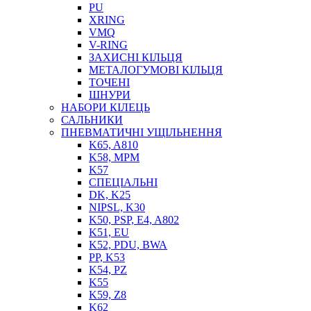
PU
XRING
VMQ
V-RING
ЗАХИСНІ КІЛЬЦЯ
МЕТАЛОГУМОВІ КІЛЬЦЯ
СОЖ
ТОЧЕНІ
ПІСТОЛЕТИ
ШНУРИ
НАСОСИ ТА ПОМПИ
НАБОРИ КІЛЕЦЬ
НАГНІТАЧІ
САЛЬНИКИ
МУФТИ (НАСАДКИ) ДЛЯ ШПРИЦІВ
ПНЕВМАТИЧНІ УЩІЛЬНЕННЯ
МАСЛЯНКИ, ЛІЙКИ
K65, A810
ПРЕС-МАСЛЯНКИ
K58, MPM
ШЛАНГИ, ТРУБКИ
K57
СПЕЦІАЛЬНІ
ШПРИЦИ МАСТИЛЬНІ
DK, K25
РУКАВА
NIPSL, K30
K50, PSP, E4, A802
K51, EU
K52, PDU, BWA
PP, K53
K54, PZ
K55
K59, Z8
K62