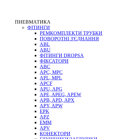
ПНЕВМАТИКА
ФІТИНГИ
РЕМКОМПЛЕКТИ ТРУБКИ
ПОВОРОТНІ З'ЄДНАННЯ
ABL
ABU
ФІТИНГИ DROPSA
ФІКСАТОРИ
ABC
APC, MPC
APL, MPL
APCF
APU, APG
APE, APEG, APEW
APB, APD, APX
APY, APW
EPK
APZ
EMM
APV
КОНЕКТОРИ