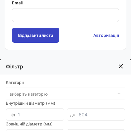
Email
Авторизація
Фільтр
Інформація
Категорії
Про компанію
виберіть категорію
Доставка і оплата
Внутрішній діаметр (мм)
Гарантія та повернення
від
до
Політика конфіденційності
Зовнішній діаметр (мм)