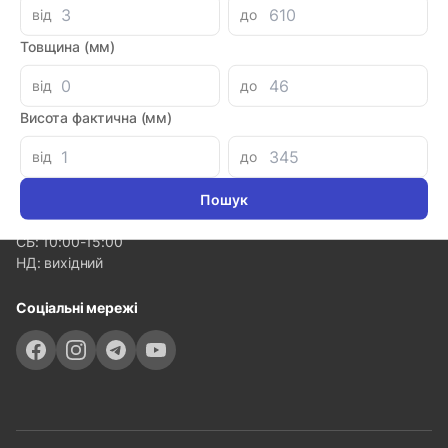
Популярні категорії
від
до
Товщина (мм)
Контакти
від
до
Волинська обл. с. Рованці, вул. Тополева, 40
Висота фактична (мм)
050 10 66 771
від
до
sales.sealmarket@gmail.com
zvyagel.sealmarket@gmail.com
ПН-ПТ: 9:00-18:00
СБ: 10:00-15:00
НД: вихідний
Соціальні мережі