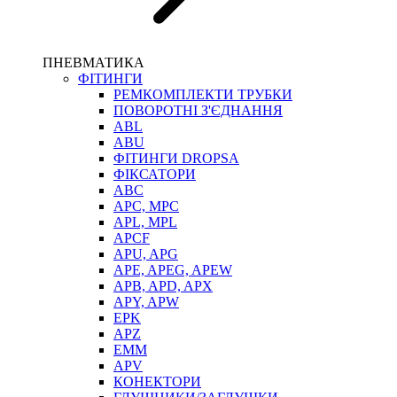
ПНЕВМАТИКА
ФІТИНГИ
РЕМКОМПЛЕКТИ ТРУБКИ
ПОВОРОТНІ З'ЄДНАННЯ
ABL
ABU
ФІТИНГИ DROPSA
ФІКСАТОРИ
ABC
APC, MPC
APL, MPL
APCF
APU, APG
APE, APEG, APEW
APB, APD, APX
APY, APW
EPK
APZ
EMM
APV
КОНЕКТОРИ