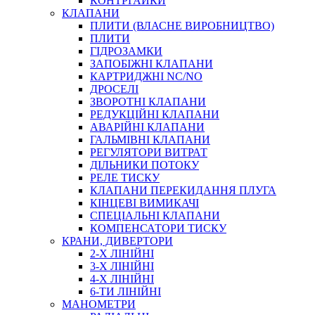
КОНТРГАЙКИ
МУФТИ
КЛАПАНИ
ХОМУТИ
ПЛИТИ (ВЛАСНЕ ВИРОБНИЦТВО)
ПЛИТИ
ГІДРОЗАМКИ
ЗАПОБІЖНІ КЛАПАНИ
КАРТРИДЖНІ NC/NO
ДРОСЕЛІ
ЗВОРОТНІ КЛАПАНИ
РЕДУКЦІЙНІ КЛАПАНИ
АВАРІЙНІ КЛАПАНИ
ЧЕРВ`ЯЧНІ
ГАЛЬМІВНІ КЛАПАНИ
СИЛОВІ
РЕГУЛЯТОРИ ВИТРАТ
ДІЛЬНИКИ ПОТОКУ
ДРОТЯНІ
РЕЛЕ ТИСКУ
ПРУЖИННІ
КЛАПАНИ ПЕРЕКИДАННЯ ПЛУГА
НЕЙЛОНОВІ
КІНЦЕВІ ВИМИКАЧІ
ПРОРЕЗИНЕНІ
СПЕЦІАЛЬНІ КЛАПАНИ
АВТОТОВАРИ
КОМПЕНСАТОРИ ТИСКУ
КРАНИ, ДИВЕРТОРИ
2-Х ЛІНІЙНІ
3-Х ЛІНІЙНІ
4-Х ЛІНІЙНІ
6-ТИ ЛІНІЙНІ
МАНОМЕТРИ