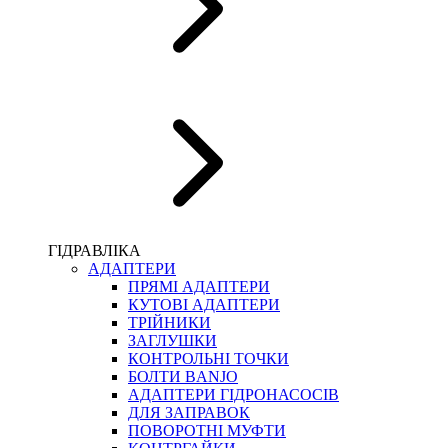
ПІСТОЛЕТИ
КОМПЛЕКТУЮЧІ ДЛЯ РУКАВІВ ВИСОКОГО ТИСКУ
КП
ВЕРСТАТИ
ФІТИНГИ ДІАГНОСТИЧНІ
ГІДРАВЛІКА
АДАПТЕРИ
АКСЕСУАРИ
ПРЯМІ АДАПТЕРИ
ТРУБКИ ТА КОМПЛЕКТУЮЧІ
КУТОВІ АДАПТЕРИ
ФІТИНГИ ГІДРАВЛІЧНІ
ТРІЙНИКИ
ФІТИНГИ КОНДИЦІОНЕРНІ
ЗАГЛУШКИ
ЗАХИСТ РУКАВІВ
КОНТРОЛЬНІ ТОЧКИ
ФІТИНГИ KARCHER
БОЛТИ BANJO
ФІТИНГИ НА ПІДЙОМ КАБІНИ
АДАПТЕРИ ГІДРОНАСОСІВ
РУКАВА
ДЛЯ ЗАПРАВОК
КОНЕКТОРИ
ПОВОРОТНІ МУФТИ