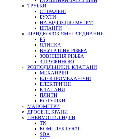
ГЛУШНИКИ/ЗАГЛУШКИ
ТРУБКИ
СПІРАЛЬНІ
БУХТИ
НА ВІДРІЗ (ПО МЕТРУ)
ШЛАНГИ
ШВИДКОРОЗ`ЄМНІ З`ЄДНАННЯ
P5
ЯЛИНКА
ВНУТРІШНЯ РІЗЬБА
ЗОВНІШНЯ РІЗЬБА
З ПРУЖИНОЮ
РОЗПОДІЛЬНИКИ, КЛАПАНИ
МЕХАНІЧНІ
ЕЛЕКТРОМЕХАНІЧНІ
ЕЛЕКТРИЧНІ
КЛАПАНИ
ПЛИТИ
КОТУШКИ
МАНОМЕТРИ
ДРОСЕЛІ, КРАНИ
ПНЕВМОЦИЛІНДРИ
TN
КОМПЛЕКТУЮЧІ
SDA