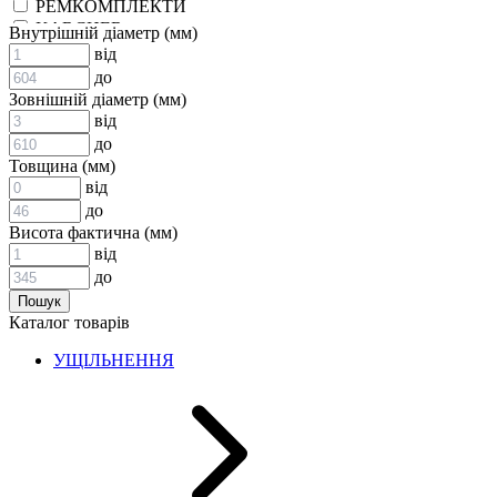
РЕМКОМПЛЕКТИ
KARCHER
Внутрішній діаметр (мм)
EPDM
від
СПЕЦІАЛЬНІ
до
ВСТАВКИ МУФТ (ЗІРОЧКИ)
Зовнішній діаметр (мм)
ГІДРАВЛІКА
від
до
Товщина (мм)
від
до
Висота фактична (мм)
від
до
АДАПТЕРИ
Каталог товарів
КЛАПАНИ
КРАНИ, ДИВЕРТОРИ
УЩІЛЬНЕННЯ
МАНОМЕТРИ
ШВИДКОРОЗ`ЄМНІ З`ЄДНАННЯ
ФІЛЬТРИ
ГІДРОРОЗПОДІЛЬНИКИ
ГІДРОМОТОРИ
ГІДРОНАСОСИ