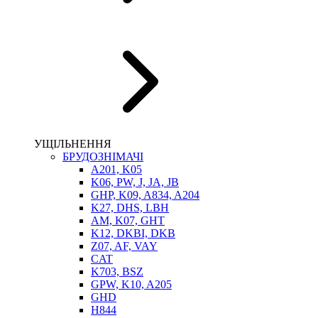
НАСОСИ-ДОЗАТОРИ
ГІДРОЦИЛІНДРИ
МАСЛОСТАНЦІЇ
ГІДРОАКУМУЛЯТОРИ ТА КОМПЛЕКТУЮЧІ
ЕЛЕКТРОПРИВІД
ТЕПЛООБМІННИКИ
ГІДРОФІКАЦІЯ ТЯГАЧІВ
КОНТРОЛЬНО-ВИМІРЮВАЛЬНА АПАРАТУРА
РОТАТОРИ
ЛЕБІДКИ
УЩІЛЬНЕННЯ
ВТУЛКИ
БРУДОЗНІМАЧІ
A201, K05
K06, PW, J, JA, JB
GHP, K09, A834, A204
K27, DHS, LBH
AM, K07, GHT
K12, DKBI, DKB
Z07, AF, VAY
CAT
K703, BSZ
BIMETAL
GPW, K10, A205
ВК-1
GHD
ВК-2
H844
Е90, E92