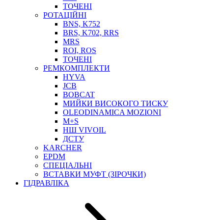
ТОСОЛ, АНТИФРИЗ
ТОЧЕНІ
ОЛИВА-ПАЛИВО
РОТАЦІЙНІ
BNS, K752
ПОВІТРЯ-ВОДА
BRS, K702, RRS
ДЛЯ ЗВАРЮВАННЯ
MRS
НАПІРНО-ВСМОКТУЮЧІ
ROI, ROS
АЗС
ТОЧЕНІ
РЕМКОМПЛЕКТИ
HYVA
JCB
BOBCAT
МИЙКИ ВИСОКОГО ТИСКУ
OLEODINAMICA MOZIONI
M+S
НШ VIVOIL
ДСТУ
ФІЛЬТРИ ДЛЯ ПАЛЬНОГО
KARCHER
ПІДДОНИ ДЛЯ БОЧОК
EPDM
МОДУЛЬНІ АЗС
СПЕЦІАЛЬНІ
МЕТРОЛОГІЧНЕ ОБЛАДНАННЯ
ВСТАВКИ МУФТ (ЗІРОЧКИ)
ЛІЧИЛЬНИКИ І ВИТРАТОМІРИ ДЛЯ ПАЛЬНОГО
ГІДРАВЛІКА
КОТУШКИ ДЛЯ ШЛАНГІВ
НАСОСИ ДЛЯ ПАЛЬНОГО
МОБІЛЬНІ КОЛОНКИ ТА КОМПЛЕКТИ ЗАПРАВКИ
СТАЦІОНАРНІ КОЛОНКИ