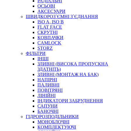
РАДІАЛЬНІ
ОСЬОВІ
АКСЕСУАРИ
АВТОХІМІЯ
ШВИДКОРОЗ`ЄМНІ З`ЄДНАННЯ
ДОМКРАТИ
ISO A, ISO B
НАБОРИ ЗАПОБІЖНИКІВ, КЛЕМ, АКСЕСУАРІВ
FLAT FACE
НАСОСИ, КОМПРЕСОРИ, МАНОМЕТРИ
СКРУТНІ
ПАСТА, АНТИСЕПТИК
КОВПАЧКИ
ІНСТРУМЕНТ
CAMLOCK
STORZ
ФІЛЬТРИ
ІНШІ
ЗЛИВНІ (ВИСОКА ПРОПУСКНА
ЗДАТНІТЬ)
ЗЛИВНІ (МОНТАЖ НА БАК)
НАПІРНІ
ПАЛИВНІ
ПОВІТРЯНІ
САДОВИЙ ІНВЕНТАР
ЛІНІЙНІ
ЕЛЕКТРИЧНІ ПРИЛАДИ
ІНДИКАТОРИ ЗАБРУДНЕННЯ
ПАЛЬНИКИ, ПАЯЛЬНИКИ, ПАЯЛЬНІ ЛАМПИ
САПУНИ
ІНСТРУМЕНТИ ДЛЯ ЕЛЕКТРИКА
БАНОЧНІ
ЕЛЕКТРОІНСТРУМЕНТИ
ГІДРОРОЗПОДІЛЬНИКИ
ЗАМКИ І КОМПЛЕКТУЮЧІ
МОНОБЛОЧНІ
КОМПЛЕКТУЮЧІ
ІНСТРУМЕНТИ ДЛЯ ЗВАРЮВАННЯ, АКСЕСУАРИ