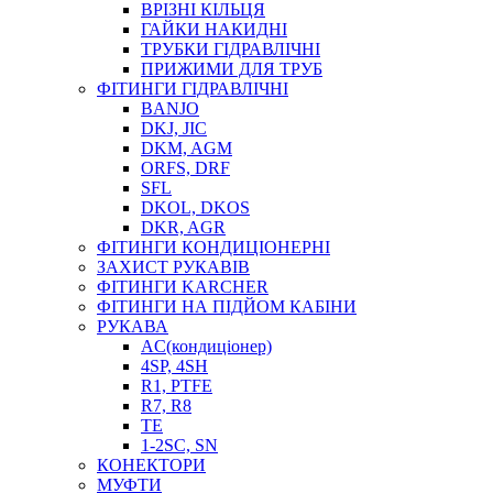
ВРІЗНІ КІЛЬЦЯ
ГАЙКИ НАКИДНІ
ТРУБКИ ГІДРАВЛІЧНІ
ПРИЖИМИ ДЛЯ ТРУБ
ФІТИНГИ ГІДРАВЛІЧНІ
BANJO
DKJ, JIC
DKM, AGM
ORFS, DRF
SFL
DKOL, DKOS
DKR, AGR
ФІТИНГИ КОНДИЦІОНЕРНІ
ЗАХИСТ РУКАВІВ
ФІТИНГИ KARCHER
ФІТИНГИ НА ПІДЙОМ КАБІНИ
РУКАВА
AC(кондиціонер)
4SP, 4SH
R1, PTFE
R7, R8
TE
1-2SC, SN
КОНЕКТОРИ
МУФТИ