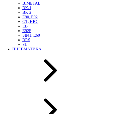
BIMETAL
ВК-1
ВК-2
Е90, E92
GT, HRC
EB
Е92F
SINT, E60
BRS
SL
ПНЕВМАТИКА