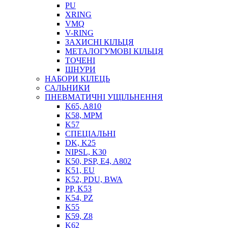
PU
XRING
VMQ
V-RING
ЗАХИСНІ КІЛЬЦЯ
МЕТАЛОГУМОВІ КІЛЬЦЯ
СОЖ
ТОЧЕНІ
ПІСТОЛЕТИ
ШНУРИ
НАСОСИ ТА ПОМПИ
НАБОРИ КІЛЕЦЬ
НАГНІТАЧІ
САЛЬНИКИ
МУФТИ (НАСАДКИ) ДЛЯ ШПРИЦІВ
ПНЕВМАТИЧНІ УЩІЛЬНЕННЯ
МАСЛЯНКИ, ЛІЙКИ
K65, A810
ПРЕС-МАСЛЯНКИ
K58, MPM
ШЛАНГИ, ТРУБКИ
K57
СПЕЦІАЛЬНІ
ШПРИЦИ МАСТИЛЬНІ
DK, K25
РУКАВА
NIPSL, K30
K50, PSP, E4, A802
K51, EU
K52, PDU, BWA
PP, K53
K54, PZ
K55
K59, Z8
K62