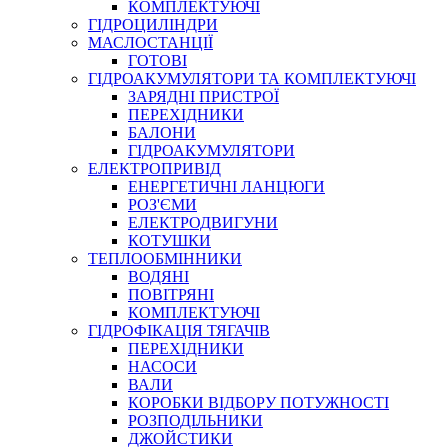
КОМПЛЕКТУЮЧІ
ГІДРОЦИЛІНДРИ
МАСЛОСТАНЦІЇ
ГОТОВІ
ГІДРОАКУМУЛЯТОРИ ТА КОМПЛЕКТУЮЧІ
СПЕЦІАЛЬНІ
ЗАРЯДНІ ПРИСТРОЇ
ОЛИВИ
ПЕРЕХІДНИКИ
БАЛОНИ
ГЕРМЕТИКИ
ГІДРОАКУМУЛЯТОРИ
ЗМАЗКИ
ЕЛЕКТРОПРИВІД
КЛЕЇ, ЦЕМЕНТИ, ЕПОКСИДКИ
ЕНЕРГЕТИЧНІ ЛАНЦЮГИ
РЕМОНТ ГІДРОЦИЛІНДРІВ
РОЗ'ЄМИ
ЕЛЕКТРОДВИГУНИ
КОТУШКИ
ТЕПЛООБМІННИКИ
ВОДЯНІ
ПОВІТРЯНІ
КОМПЛЕКТУЮЧІ
ГІДРОФІКАЦІЯ ТЯГАЧІВ
ПЕРЕХІДНИКИ
НАСОСИ
БОРЕКС, ЕО
ВАЛИ
КОРОБКИ ВІДБОРУ ПОТУЖНОСТІ
РОЗПОДІЛЬНИКИ
ДЖОЙСТИКИ