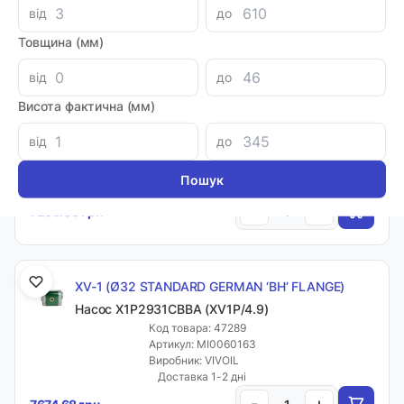
від
до
-
+
7257.12 грн
Товщина (мм)
від
до
XV-1 (Ø32 STANDARD GERMAN ‘BH’ FLANGE)
Висота фактична (мм)
Насос X1P2331CBBA (XV1P/3.2)
Код товара: 47288
від
до
Артикул: MI0030912
Виробник: VIVOIL
Доставка 1-2 дні
-
+
7256.08 грн
XV-1 (Ø32 STANDARD GERMAN ‘BH’ FLANGE)
Насос X1P2931CBBA (XV1P/4.9)
Код товара: 47289
Артикул: MI0060163
Виробник: VIVOIL
Доставка 1-2 дні
-
+