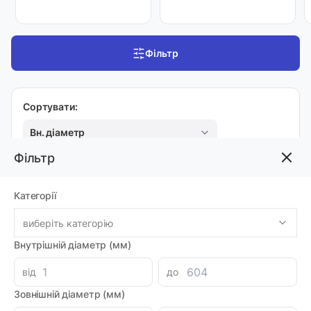
Фільтр
Сортувати:
Вн. діаметр
На сторінці:
Фільтр
20
Категорії
виберіть категорію
XV-1 (Ø32 STANDARD GERMAN ‘BH’ FLANGE)
Внутрішній діаметр (мм)
Насос X1P1731CBBA (XV1P/1.2)
Код товара: 47286
від
до
Артикул: MI0060161
Виробник: VIVOIL
Зовнішній діаметр (мм)
Доставка 1-2 дні