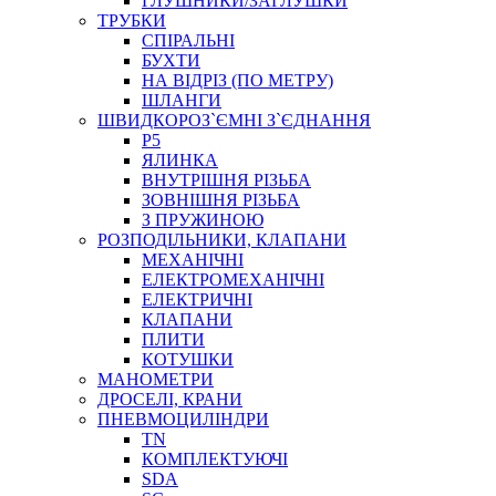
ГЛУШНИКИ/ЗАГЛУШКИ
ТРУБКИ
СПІРАЛЬНІ
БУХТИ
НА ВІДРІЗ (ПО МЕТРУ)
ШЛАНГИ
ШВИДКОРОЗ`ЄМНІ З`ЄДНАННЯ
P5
ЯЛИНКА
ВНУТРІШНЯ РІЗЬБА
ЗОВНІШНЯ РІЗЬБА
З ПРУЖИНОЮ
РОЗПОДІЛЬНИКИ, КЛАПАНИ
МЕХАНІЧНІ
ЕЛЕКТРОМЕХАНІЧНІ
ЕЛЕКТРИЧНІ
КЛАПАНИ
ПЛИТИ
КОТУШКИ
МАНОМЕТРИ
ДРОСЕЛІ, КРАНИ
ПНЕВМОЦИЛІНДРИ
TN
КОМПЛЕКТУЮЧІ
SDA