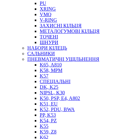
PU
XRING
VMQ
V-RING
ЗАХИСНІ КІЛЬЦЯ
МЕТАЛОГУМОВІ КІЛЬЦЯ
СОЖ
ТОЧЕНІ
ПІСТОЛЕТИ
ШНУРИ
НАСОСИ ТА ПОМПИ
НАБОРИ КІЛЕЦЬ
НАГНІТАЧІ
САЛЬНИКИ
МУФТИ (НАСАДКИ) ДЛЯ ШПРИЦІВ
ПНЕВМАТИЧНІ УЩІЛЬНЕННЯ
МАСЛЯНКИ, ЛІЙКИ
K65, A810
ПРЕС-МАСЛЯНКИ
K58, MPM
ШЛАНГИ, ТРУБКИ
K57
СПЕЦІАЛЬНІ
ШПРИЦИ МАСТИЛЬНІ
DK, K25
РУКАВА
NIPSL, K30
K50, PSP, E4, A802
K51, EU
K52, PDU, BWA
PP, K53
K54, PZ
K55
K59, Z8
K62