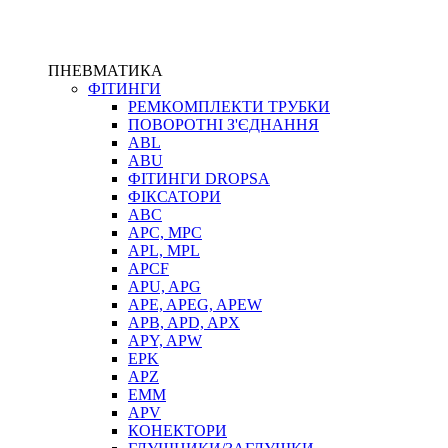
ПНЕВМАТИКА
ФІТИНГИ
РЕМКОМПЛЕКТИ ТРУБКИ
ПОВОРОТНІ З'ЄДНАННЯ
ABL
ABU
ФІТИНГИ DROPSA
ФІКСАТОРИ
ABC
APC, MPC
APL, MPL
APCF
APU, APG
APE, APEG, APEW
APB, APD, APX
APY, APW
EPK
APZ
EMM
APV
КОНЕКТОРИ