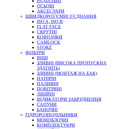
РАДІАЛЬНІ
ОСЬОВІ
АКСЕСУАРИ
АВТОХІМІЯ
ШВИДКОРОЗ`ЄМНІ З`ЄДНАННЯ
ДОМКРАТИ
ISO A, ISO B
НАБОРИ ЗАПОБІЖНИКІВ, КЛЕМ, АКСЕСУАРІВ
FLAT FACE
НАСОСИ, КОМПРЕСОРИ, МАНОМЕТРИ
СКРУТНІ
ПАСТА, АНТИСЕПТИК
КОВПАЧКИ
ІНСТРУМЕНТ
CAMLOCK
STORZ
ФІЛЬТРИ
ІНШІ
ЗЛИВНІ (ВИСОКА ПРОПУСКНА
ЗДАТНІТЬ)
ЗЛИВНІ (МОНТАЖ НА БАК)
НАПІРНІ
ПАЛИВНІ
ПОВІТРЯНІ
САДОВИЙ ІНВЕНТАР
ЛІНІЙНІ
ЕЛЕКТРИЧНІ ПРИЛАДИ
ІНДИКАТОРИ ЗАБРУДНЕННЯ
ПАЛЬНИКИ, ПАЯЛЬНИКИ, ПАЯЛЬНІ ЛАМПИ
САПУНИ
ІНСТРУМЕНТИ ДЛЯ ЕЛЕКТРИКА
БАНОЧНІ
ЕЛЕКТРОІНСТРУМЕНТИ
ГІДРОРОЗПОДІЛЬНИКИ
ЗАМКИ І КОМПЛЕКТУЮЧІ
МОНОБЛОЧНІ
КОМПЛЕКТУЮЧІ
ІНСТРУМЕНТИ ДЛЯ ЗВАРЮВАННЯ, АКСЕСУАРИ