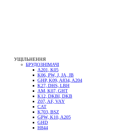
НАСОСИ-ДОЗАТОРИ
ГІДРОЦИЛІНДРИ
МАСЛОСТАНЦІЇ
ГІДРОАКУМУЛЯТОРИ ТА КОМПЛЕКТУЮЧІ
ЕЛЕКТРОПРИВІД
ТЕПЛООБМІННИКИ
ГІДРОФІКАЦІЯ ТЯГАЧІВ
КОНТРОЛЬНО-ВИМІРЮВАЛЬНА АПАРАТУРА
РОТАТОРИ
ЛЕБІДКИ
УЩІЛЬНЕННЯ
ВТУЛКИ
БРУДОЗНІМАЧІ
A201, K05
K06, PW, J, JA, JB
GHP, K09, A834, A204
K27, DHS, LBH
AM, K07, GHT
K12, DKBI, DKB
Z07, AF, VAY
CAT
K703, BSZ
BIMETAL
GPW, K10, A205
ВК-1
GHD
ВК-2
H844
Е90, E92