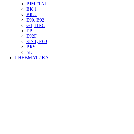
BIMETAL
ВК-1
ВК-2
Е90, E92
GT, HRC
EB
Е92F
SINT, E60
BRS
SL
ПНЕВМАТИКА