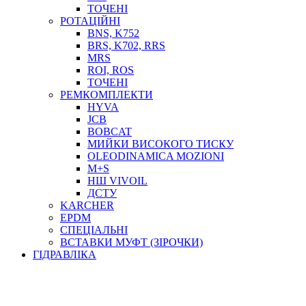
ТОСОЛ, АНТИФРИЗ
ТОЧЕНІ
ОЛИВА-ПАЛИВО
РОТАЦІЙНІ
BNS, K752
ПОВІТРЯ-ВОДА
BRS, K702, RRS
ДЛЯ ЗВАРЮВАННЯ
MRS
НАПІРНО-ВСМОКТУЮЧІ
ROI, ROS
АЗС
ТОЧЕНІ
РЕМКОМПЛЕКТИ
HYVA
JCB
BOBCAT
МИЙКИ ВИСОКОГО ТИСКУ
OLEODINAMICA MOZIONI
M+S
НШ VIVOIL
ДСТУ
ФІЛЬТРИ ДЛЯ ПАЛЬНОГО
KARCHER
ПІДДОНИ ДЛЯ БОЧОК
EPDM
МОДУЛЬНІ АЗС
СПЕЦІАЛЬНІ
МЕТРОЛОГІЧНЕ ОБЛАДНАННЯ
ВСТАВКИ МУФТ (ЗІРОЧКИ)
ЛІЧИЛЬНИКИ І ВИТРАТОМІРИ ДЛЯ ПАЛЬНОГО
ГІДРАВЛІКА
КОТУШКИ ДЛЯ ШЛАНГІВ
НАСОСИ ДЛЯ ПАЛЬНОГО
МОБІЛЬНІ КОЛОНКИ ТА КОМПЛЕКТИ ЗАПРАВКИ
СТАЦІОНАРНІ КОЛОНКИ