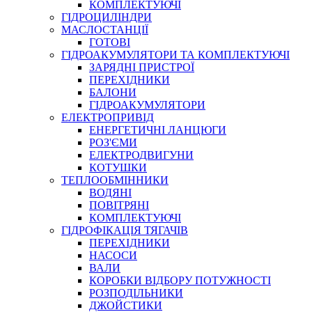
КОМПЛЕКТУЮЧІ
ГІДРОЦИЛІНДРИ
МАСЛОСТАНЦІЇ
ГОТОВІ
ГІДРОАКУМУЛЯТОРИ ТА КОМПЛЕКТУЮЧІ
СПЕЦІАЛЬНІ
ЗАРЯДНІ ПРИСТРОЇ
ОЛИВИ
ПЕРЕХІДНИКИ
БАЛОНИ
ГЕРМЕТИКИ
ГІДРОАКУМУЛЯТОРИ
ЗМАЗКИ
ЕЛЕКТРОПРИВІД
КЛЕЇ, ЦЕМЕНТИ, ЕПОКСИДКИ
ЕНЕРГЕТИЧНІ ЛАНЦЮГИ
РЕМОНТ ГІДРОЦИЛІНДРІВ
РОЗ'ЄМИ
ЕЛЕКТРОДВИГУНИ
КОТУШКИ
ТЕПЛООБМІННИКИ
ВОДЯНІ
ПОВІТРЯНІ
КОМПЛЕКТУЮЧІ
ГІДРОФІКАЦІЯ ТЯГАЧІВ
ПЕРЕХІДНИКИ
НАСОСИ
БОРЕКС, ЕО
ВАЛИ
КОРОБКИ ВІДБОРУ ПОТУЖНОСТІ
РОЗПОДІЛЬНИКИ
ДЖОЙСТИКИ