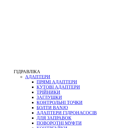
ПІСТОЛЕТИ
КОМПЛЕКТУЮЧІ ДЛЯ РУКАВІВ ВИСОКОГО ТИСКУ
КП
ВЕРСТАТИ
ФІТИНГИ ДІАГНОСТИЧНІ
ГІДРАВЛІКА
АДАПТЕРИ
АКСЕСУАРИ
ПРЯМІ АДАПТЕРИ
ТРУБКИ ТА КОМПЛЕКТУЮЧІ
КУТОВІ АДАПТЕРИ
ФІТИНГИ ГІДРАВЛІЧНІ
ТРІЙНИКИ
ФІТИНГИ КОНДИЦІОНЕРНІ
ЗАГЛУШКИ
ЗАХИСТ РУКАВІВ
КОНТРОЛЬНІ ТОЧКИ
ФІТИНГИ KARCHER
БОЛТИ BANJO
ФІТИНГИ НА ПІДЙОМ КАБІНИ
АДАПТЕРИ ГІДРОНАСОСІВ
РУКАВА
ДЛЯ ЗАПРАВОК
КОНЕКТОРИ
ПОВОРОТНІ МУФТИ