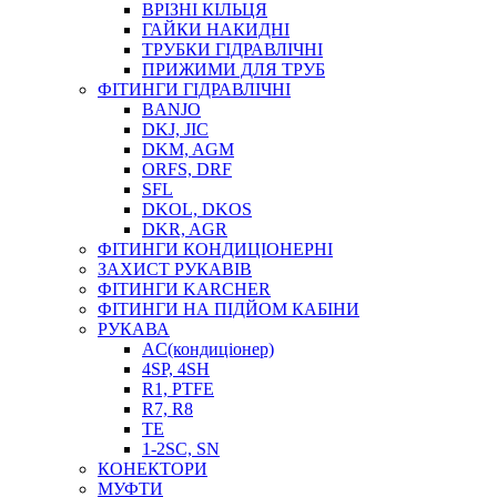
ВРІЗНІ КІЛЬЦЯ
ГАЙКИ НАКИДНІ
ТРУБКИ ГІДРАВЛІЧНІ
ПРИЖИМИ ДЛЯ ТРУБ
ФІТИНГИ ГІДРАВЛІЧНІ
BANJO
DKJ, JIC
DKM, AGM
ORFS, DRF
SFL
DKOL, DKOS
DKR, AGR
ФІТИНГИ КОНДИЦІОНЕРНІ
ЗАХИСТ РУКАВІВ
ФІТИНГИ KARCHER
ФІТИНГИ НА ПІДЙОМ КАБІНИ
РУКАВА
AC(кондиціонер)
4SP, 4SH
R1, PTFE
R7, R8
TE
1-2SC, SN
КОНЕКТОРИ
МУФТИ