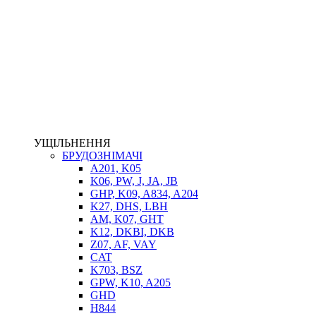
НАСОСИ-ДОЗАТОРИ
ГІДРОЦИЛІНДРИ
МАСЛОСТАНЦІЇ
ГІДРОАКУМУЛЯТОРИ ТА КОМПЛЕКТУЮЧІ
ЕЛЕКТРОПРИВІД
ТЕПЛООБМІННИКИ
ГІДРОФІКАЦІЯ ТЯГАЧІВ
КОНТРОЛЬНО-ВИМІРЮВАЛЬНА АПАРАТУРА
РОТАТОРИ
ЛЕБІДКИ
УЩІЛЬНЕННЯ
ВТУЛКИ
БРУДОЗНІМАЧІ
A201, K05
K06, PW, J, JA, JB
GHP, K09, A834, A204
K27, DHS, LBH
AM, K07, GHT
K12, DKBI, DKB
Z07, AF, VAY
CAT
K703, BSZ
BIMETAL
GPW, K10, A205
ВК-1
GHD
ВК-2
H844
Е90, E92