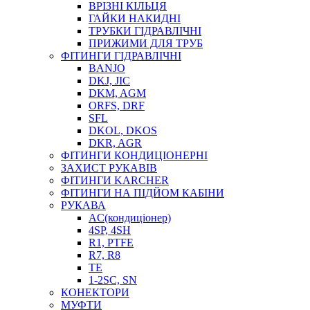
ВРІЗНІ КІЛЬЦЯ
ГАЙКИ НАКИДНІ
ТРУБКИ ГІДРАВЛІЧНІ
ПРИЖИМИ ДЛЯ ТРУБ
ФІТИНГИ ГІДРАВЛІЧНІ
BANJO
DKJ, JIC
DKM, AGM
ORFS, DRF
SFL
DKOL, DKOS
DKR, AGR
ФІТИНГИ КОНДИЦІОНЕРНІ
ЗАХИСТ РУКАВІВ
ФІТИНГИ KARCHER
ФІТИНГИ НА ПІДЙОМ КАБІНИ
РУКАВА
AC(кондиціонер)
4SP, 4SH
R1, PTFE
R7, R8
TE
1-2SC, SN
КОНЕКТОРИ
МУФТИ