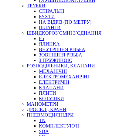
ГЛУШНИКИ/ЗАГЛУШКИ
ТРУБКИ
СПІРАЛЬНІ
БУХТИ
НА ВІДРІЗ (ПО МЕТРУ)
ШЛАНГИ
ШВИДКОРОЗ`ЄМНІ З`ЄДНАННЯ
P5
ЯЛИНКА
ВНУТРІШНЯ РІЗЬБА
ЗОВНІШНЯ РІЗЬБА
З ПРУЖИНОЮ
РОЗПОДІЛЬНИКИ, КЛАПАНИ
МЕХАНІЧНІ
ЕЛЕКТРОМЕХАНІЧНІ
ЕЛЕКТРИЧНІ
КЛАПАНИ
ПЛИТИ
КОТУШКИ
МАНОМЕТРИ
ДРОСЕЛІ, КРАНИ
ПНЕВМОЦИЛІНДРИ
TN
КОМПЛЕКТУЮЧІ
SDA