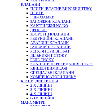
КОНТРГАЙКИ
МУФТИ
КЛАПАНИ
ХОМУТИ
ПЛИТИ (ВЛАСНЕ ВИРОБНИЦТВО)
ПЛИТИ
ГІДРОЗАМКИ
ЗАПОБІЖНІ КЛАПАНИ
КАРТРИДЖНІ NC/NO
ДРОСЕЛІ
ЗВОРОТНІ КЛАПАНИ
РЕДУКЦІЙНІ КЛАПАНИ
АВАРІЙНІ КЛАПАНИ
ЧЕРВ`ЯЧНІ
ГАЛЬМІВНІ КЛАПАНИ
СИЛОВІ
РЕГУЛЯТОРИ ВИТРАТ
ДІЛЬНИКИ ПОТОКУ
ДРОТЯНІ
РЕЛЕ ТИСКУ
ПРУЖИННІ
КЛАПАНИ ПЕРЕКИДАННЯ ПЛУГА
НЕЙЛОНОВІ
КІНЦЕВІ ВИМИКАЧІ
ПРОРЕЗИНЕНІ
СПЕЦІАЛЬНІ КЛАПАНИ
АВТОТОВАРИ
КОМПЕНСАТОРИ ТИСКУ
КРАНИ, ДИВЕРТОРИ
2-Х ЛІНІЙНІ
3-Х ЛІНІЙНІ
4-Х ЛІНІЙНІ
6-ТИ ЛІНІЙНІ
МАНОМЕТРИ