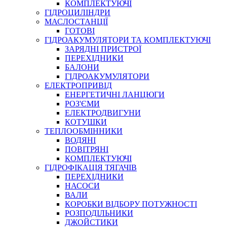
КОМПЛЕКТУЮЧІ
ГІДРОЦИЛІНДРИ
МАСЛОСТАНЦІЇ
ГОТОВІ
ГІДРОАКУМУЛЯТОРИ ТА КОМПЛЕКТУЮЧІ
СПЕЦІАЛЬНІ
ЗАРЯДНІ ПРИСТРОЇ
ОЛИВИ
ПЕРЕХІДНИКИ
БАЛОНИ
ГЕРМЕТИКИ
ГІДРОАКУМУЛЯТОРИ
ЗМАЗКИ
ЕЛЕКТРОПРИВІД
КЛЕЇ, ЦЕМЕНТИ, ЕПОКСИДКИ
ЕНЕРГЕТИЧНІ ЛАНЦЮГИ
РЕМОНТ ГІДРОЦИЛІНДРІВ
РОЗ'ЄМИ
ЕЛЕКТРОДВИГУНИ
КОТУШКИ
ТЕПЛООБМІННИКИ
ВОДЯНІ
ПОВІТРЯНІ
КОМПЛЕКТУЮЧІ
ГІДРОФІКАЦІЯ ТЯГАЧІВ
ПЕРЕХІДНИКИ
НАСОСИ
БОРЕКС, ЕО
ВАЛИ
КОРОБКИ ВІДБОРУ ПОТУЖНОСТІ
РОЗПОДІЛЬНИКИ
ДЖОЙСТИКИ