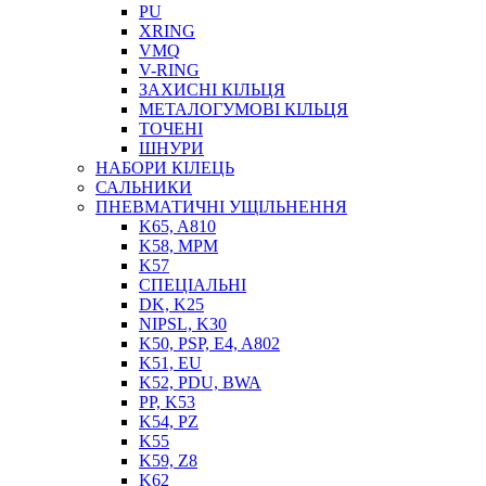
PU
XRING
VMQ
V-RING
ЗАХИСНІ КІЛЬЦЯ
МЕТАЛОГУМОВІ КІЛЬЦЯ
СОЖ
ТОЧЕНІ
ПІСТОЛЕТИ
ШНУРИ
НАСОСИ ТА ПОМПИ
НАБОРИ КІЛЕЦЬ
НАГНІТАЧІ
САЛЬНИКИ
МУФТИ (НАСАДКИ) ДЛЯ ШПРИЦІВ
ПНЕВМАТИЧНІ УЩІЛЬНЕННЯ
МАСЛЯНКИ, ЛІЙКИ
K65, A810
ПРЕС-МАСЛЯНКИ
K58, MPM
ШЛАНГИ, ТРУБКИ
K57
СПЕЦІАЛЬНІ
ШПРИЦИ МАСТИЛЬНІ
DK, K25
РУКАВА
NIPSL, K30
K50, PSP, E4, A802
K51, EU
K52, PDU, BWA
PP, K53
K54, PZ
K55
K59, Z8
K62