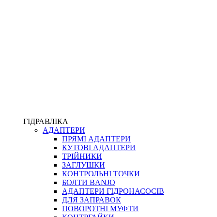
ПІСТОЛЕТИ
КОМПЛЕКТУЮЧІ ДЛЯ РУКАВІВ ВИСОКОГО ТИСКУ
КП
ВЕРСТАТИ
ФІТИНГИ ДІАГНОСТИЧНІ
ГІДРАВЛІКА
АДАПТЕРИ
АКСЕСУАРИ
ПРЯМІ АДАПТЕРИ
ТРУБКИ ТА КОМПЛЕКТУЮЧІ
КУТОВІ АДАПТЕРИ
ФІТИНГИ ГІДРАВЛІЧНІ
ТРІЙНИКИ
ФІТИНГИ КОНДИЦІОНЕРНІ
ЗАГЛУШКИ
ЗАХИСТ РУКАВІВ
КОНТРОЛЬНІ ТОЧКИ
ФІТИНГИ KARCHER
БОЛТИ BANJO
ФІТИНГИ НА ПІДЙОМ КАБІНИ
АДАПТЕРИ ГІДРОНАСОСІВ
РУКАВА
ДЛЯ ЗАПРАВОК
КОНЕКТОРИ
ПОВОРОТНІ МУФТИ