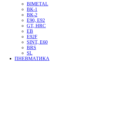
BIMETAL
ВК-1
ВК-2
Е90, E92
GT, HRC
EB
Е92F
SINT, E60
BRS
SL
ПНЕВМАТИКА