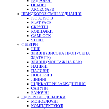
РАДІАЛЬНІ
ОСЬОВІ
АКСЕСУАРИ
АВТОХІМІЯ
ШВИДКОРОЗ`ЄМНІ З`ЄДНАННЯ
ДОМКРАТИ
ISO A, ISO B
НАБОРИ ЗАПОБІЖНИКІВ, КЛЕМ, АКСЕСУАРІВ
FLAT FACE
НАСОСИ, КОМПРЕСОРИ, МАНОМЕТРИ
СКРУТНІ
ПАСТА, АНТИСЕПТИК
КОВПАЧКИ
ІНСТРУМЕНТ
CAMLOCK
STORZ
ФІЛЬТРИ
ІНШІ
ЗЛИВНІ (ВИСОКА ПРОПУСКНА
ЗДАТНІТЬ)
ЗЛИВНІ (МОНТАЖ НА БАК)
НАПІРНІ
ПАЛИВНІ
ПОВІТРЯНІ
САДОВИЙ ІНВЕНТАР
ЛІНІЙНІ
ЕЛЕКТРИЧНІ ПРИЛАДИ
ІНДИКАТОРИ ЗАБРУДНЕННЯ
ПАЛЬНИКИ, ПАЯЛЬНИКИ, ПАЯЛЬНІ ЛАМПИ
САПУНИ
ІНСТРУМЕНТИ ДЛЯ ЕЛЕКТРИКА
БАНОЧНІ
ЕЛЕКТРОІНСТРУМЕНТИ
ГІДРОРОЗПОДІЛЬНИКИ
ЗАМКИ І КОМПЛЕКТУЮЧІ
МОНОБЛОЧНІ
КОМПЛЕКТУЮЧІ
ІНСТРУМЕНТИ ДЛЯ ЗВАРЮВАННЯ, АКСЕСУАРИ