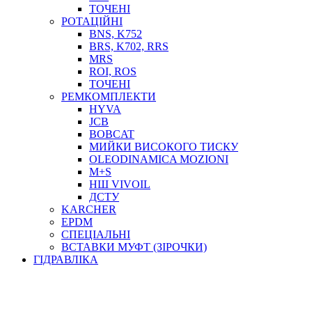
ТОСОЛ, АНТИФРИЗ
ТОЧЕНІ
ОЛИВА-ПАЛИВО
РОТАЦІЙНІ
BNS, K752
ПОВІТРЯ-ВОДА
BRS, K702, RRS
ДЛЯ ЗВАРЮВАННЯ
MRS
НАПІРНО-ВСМОКТУЮЧІ
ROI, ROS
АЗС
ТОЧЕНІ
РЕМКОМПЛЕКТИ
HYVA
JCB
BOBCAT
МИЙКИ ВИСОКОГО ТИСКУ
OLEODINAMICA MOZIONI
M+S
НШ VIVOIL
ДСТУ
ФІЛЬТРИ ДЛЯ ПАЛЬНОГО
KARCHER
ПІДДОНИ ДЛЯ БОЧОК
EPDM
МОДУЛЬНІ АЗС
СПЕЦІАЛЬНІ
МЕТРОЛОГІЧНЕ ОБЛАДНАННЯ
ВСТАВКИ МУФТ (ЗІРОЧКИ)
ЛІЧИЛЬНИКИ І ВИТРАТОМІРИ ДЛЯ ПАЛЬНОГО
ГІДРАВЛІКА
КОТУШКИ ДЛЯ ШЛАНГІВ
НАСОСИ ДЛЯ ПАЛЬНОГО
МОБІЛЬНІ КОЛОНКИ ТА КОМПЛЕКТИ ЗАПРАВКИ
СТАЦІОНАРНІ КОЛОНКИ