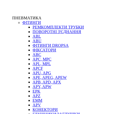
ПНЕВМАТИКА
ФІТИНГИ
РЕМКОМПЛЕКТИ ТРУБКИ
ПОВОРОТНІ З'ЄДНАННЯ
ABL
ABU
ФІТИНГИ DROPSA
ФІКСАТОРИ
ABC
APC, MPC
APL, MPL
APCF
APU, APG
APE, APEG, APEW
APB, APD, APX
APY, APW
EPK
APZ
EMM
APV
КОНЕКТОРИ