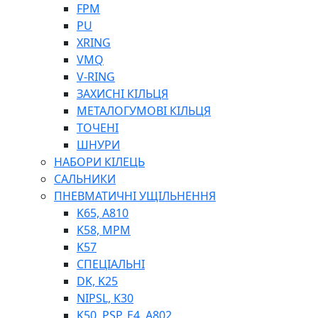
ШЛАНГИ, ТРУБКИ
FPM
ШПРИЦИ МАСТИЛЬНІ
PU
РУКАВА
XRING
VMQ
V-RING
ЗАХИСНІ КІЛЬЦЯ
МЕТАЛОГУМОВІ КІЛЬЦЯ
ТОЧЕНІ
ШНУРИ
НАБОРИ КІЛЕЦЬ
ТОСОЛ, АНТИФРИЗ
САЛЬНИКИ
ОЛИВА-ПАЛИВО
ПНЕВМАТИЧНІ УЩІЛЬНЕННЯ
ПОВІТРЯ-ВОДА
K65, A810
ДЛЯ ЗВАРЮВАННЯ
K58, MPM
НАПІРНО-ВСМОКТУЮЧІ
K57
АЗС
СПЕЦІАЛЬНІ
DK, K25
NIPSL, K30
K50, PSP, E4, A802