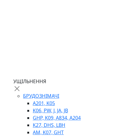
ГІДРОМОТОРИ
ГІДРОНАСОСИ
НАСОСИ-ДОЗАТОРИ
ГІДРОЦИЛІНДРИ
МАСЛОСТАНЦІЇ
ГІДРОАКУМУЛЯТОРИ ТА КОМПЛЕКТУЮЧІ
ЕЛЕКТРОПРИВІД
ТЕПЛООБМІННИКИ
ГІДРОФІКАЦІЯ ТЯГАЧІВ
КОНТРОЛЬНО-ВИМІРЮВАЛЬНА АПАРАТУРА
РОТАТОРИ
ЛЕБІДКИ
УЩІЛЬНЕННЯ
ВТУЛКИ
БРУДОЗНІМАЧІ
A201, K05
K06, PW, J, JA, JB
GHP, K09, A834, A204
K27, DHS, LBH
AM, K07, GHT