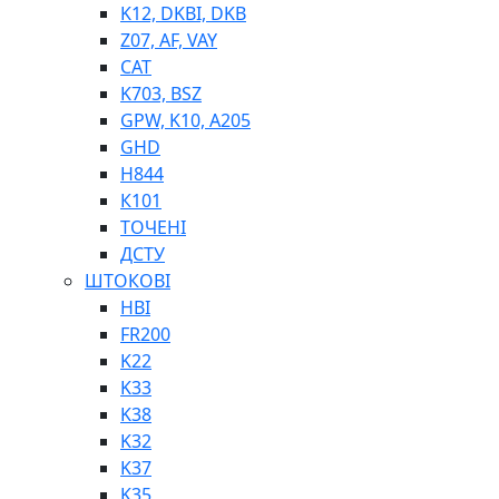
K12, DKBI, DKB
BIMETAL
Z07, AF, VAY
ВК-1
CAT
ВК-2
K703, BSZ
Е90, E92
GPW, K10, A205
GT, HRC
GHD
EB
H844
Е92F
К101
SINT, E60
ТОЧЕНІ
BRS
ДСТУ
SL
ШТОКОВІ
ПНЕВМАТИКА
HBI
FR200
K22
K33
K38
K32
K37
ФІТИНГИ
K35