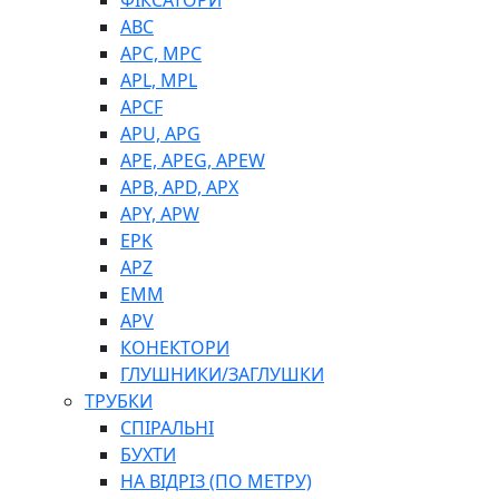
ФІКСАТОРИ
ABC
APC, MPC
APL, MPL
APCF
APU, APG
APE, APEG, APEW
APB, APD, APX
APY, APW
EPK
APZ
EMM
APV
КОНЕКТОРИ
ГЛУШНИКИ/ЗАГЛУШКИ
ТРУБКИ
СПІРАЛЬНІ
БУХТИ
НА ВІДРІЗ (ПО МЕТРУ)