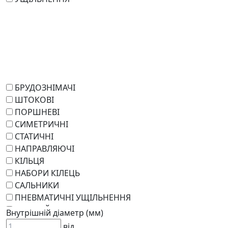
БРУДОЗНІМАЧІ
ШТОКОВІ
ПОРШНЕВІ
СИМЕТРИЧНІ
СТАТИЧНІ
НАПРАВЛЯЮЧІ
КІЛЬЦЯ
НАБОРИ КІЛЕЦЬ
САЛЬНИКИ
ПНЕВМАТИЧНІ УЩІЛЬНЕННЯ
РОТАЦІЙНІ
Внутрішній діаметр (мм)
РЕМКОМПЛЕКТИ
від