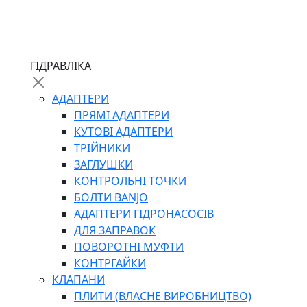
ЧЕРВ`ЯЧНІ
ГІДРАВЛІКА
СИЛОВІ
ДРОТЯНІ
АДАПТЕРИ
ПРУЖИННІ
ПРЯМІ АДАПТЕРИ
НЕЙЛОНОВІ
КУТОВІ АДАПТЕРИ
ПРОРЕЗИНЕНІ
ТРІЙНИКИ
АВТОТОВАРИ
ЗАГЛУШКИ
КОНТРОЛЬНІ ТОЧКИ
БОЛТИ BANJO
АДАПТЕРИ ГІДРОНАСОСІВ
ДЛЯ ЗАПРАВОК
ПОВОРОТНІ МУФТИ
КОНТРГАЙКИ
АВТОХІМІЯ
КЛАПАНИ
ДОМКРАТИ
ПЛИТИ (ВЛАСНЕ ВИРОБНИЦТВО)