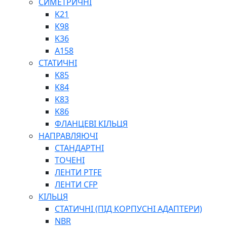
СИМЕТРИЧНІ
ШАРНІРНІ ПІДШИПНИКИ
K21
ВУХА ГІДРОЦИЛІНДРА
K98
ТРУБИ ХОНІНГОВАНІ
K36
ШТОКИ ХРОМОВАНІ
A158
МАСТИЛЬНЕ ОБЛАДНАННЯ
СТАТИЧНІ
K85
K84
K83
K86
ФЛАНЦЕВІ КІЛЬЦЯ
НАПРАВЛЯЮЧІ
СОЖ
СТАНДАРТНІ
ПІСТОЛЕТИ
ТОЧЕНІ
НАСОСИ ТА ПОМПИ
ЛЕНТИ PTFE
НАГНІТАЧІ
ЛЕНТИ CFP
МУФТИ (НАСАДКИ) ДЛЯ ШПРИЦІВ
КІЛЬЦЯ
МАСЛЯНКИ, ЛІЙКИ
СТАТИЧНІ (ПІД КОРПУСНІ АДАПТЕРИ)
ПРЕС-МАСЛЯНКИ
NBR