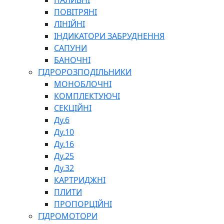
ПАЛИВНІ
ПОВІТРЯНІ
ЛІНІЙНІ
ІНДИКАТОРИ ЗАБРУДНЕННЯ
САПУНИ
БАНОЧНІ
СПЕЦІАЛЬНІ
ГІДРОРОЗПОДІЛЬНИКИ
ОЛИВИ
МОНОБЛОЧНІ
ГЕРМЕТИКИ
КОМПЛЕКТУЮЧІ
ЗМАЗКИ
СЕКЦІЙНІ
КЛЕЇ, ЦЕМЕНТИ, ЕПОКСИДКИ
Ду.6
РЕМОНТ ГІДРОЦИЛІНДРІВ
Ду.10
Ду.16
Ду.25
Ду.32
КАРТРИДЖНІ
ПЛИТИ
ПРОПОРЦІЙНІ
БОРЕКС, ЕО
ГІДРОМОТОРИ