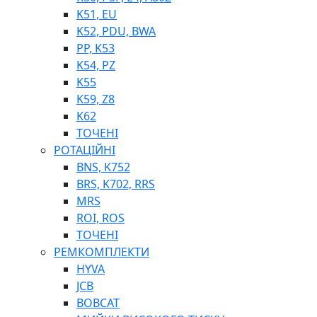
K51, EU
K52, PDU, BWA
PP, K53
ФІЛЬТРИ ДЛЯ ПАЛЬНОГО
K54, PZ
ПІДДОНИ ДЛЯ БОЧОК
K55
МОДУЛЬНІ АЗС
K59, Z8
МЕТРОЛОГІЧНЕ ОБЛАДНАННЯ
K62
ЛІЧИЛЬНИКИ І ВИТРАТОМІРИ ДЛЯ ПАЛЬНОГО
ТОЧЕНІ
КОТУШКИ ДЛЯ ШЛАНГІВ
РОТАЦІЙНІ
НАСОСИ ДЛЯ ПАЛЬНОГО
BNS, K752
МОБІЛЬНІ КОЛОНКИ ТА КОМПЛЕКТИ ЗАПРАВКИ
BRS, K702, RRS
СТАЦІОНАРНІ КОЛОНКИ
MRS
ПІСТОЛЕТИ
ROI, ROS
КОМПЛЕКТУЮЧІ ДЛЯ РУКАВІВ ВИСОКОГО ТИСКУ
ТОЧЕНІ
РЕМКОМПЛЕКТИ
HYVA
JCB
BOBCAT