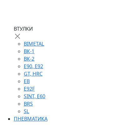
ВТУЛКИ
BIMETAL
ВК-1
ВК-2
Е90, E92
GT, HRC
EB
Е92F
SINT, E60
BRS
SL
ПНЕВМАТИКА