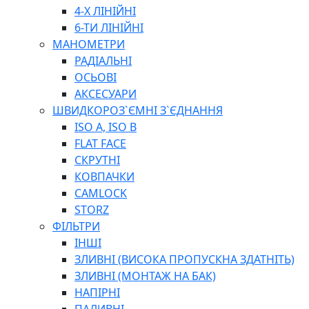
ПЛОСКОГУБЦІ
4-Х ЛІНІЙНІ
ВИКРУТКИ
6-ТИ ЛІНІЙНІ
КЛЮЧІ
МАНОМЕТРИ
ГОЛОВКИ, ТРІЩАТКИ, ВОРОТКИ, ПЕРЕХІДНИКИ
РАДІАЛЬНІ
ЗУБИЛА, МОЛОТКИ, СОКИРИ, СТАМЕСКИ, ДОЛОТА
ОСЬОВІ
СТРУПЦИНИ, ЛЕЩАТА
АКСЕСУАРИ
ВИМІРЮВАЛЬНІ ІНСТРУМЕНТИ
ШВИДКОРОЗ`ЄМНІ З`ЄДНАННЯ
БУДІВЕЛЬНИЙ ІНСТРУМЕНТ
ISO A, ISO B
ШЛАНГИ
FLAT FACE
ГОСПОДАРСЬКІ ТОВАРИ
СКРУТНІ
ПНЕВМАТИЧНІ ІНСТРУМЕНТИ
КОВПАЧКИ
З'ЄДНУВАЛЬНІ ІНСТРУМЕНТИ ТА МАТЕРІАЛИ
CAMLOCK
ЯЩИКИ, ШАФИ, ТА СУМКИ ДЛЯ ІНСТРУМЕНТІВ
STORZ
ЗАСОБИ ЗАХИСТУ
ФІЛЬТРИ
СТЕПЛЕРИ, ЗАКЛЕПОЧНИКИ
ІНШІ
ГІДРАВЛІЧНІ ІНСТРУМЕНТИ
ЗЛИВНІ (ВИСОКА ПРОПУСКНА ЗДАТНІТЬ)
ТЕХНІЧНА ХІМІЯ
ЗЛИВНІ (МОНТАЖ НА БАК)
НАПІРНІ