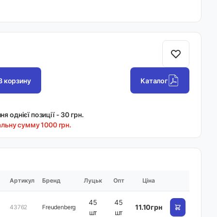
В корзину
Каталог
я однієї позиції -
30
грн.
альну сумму 1000 грн.
Артикул
Бренд
Луцьк
Опт
Ціна
45
45
11.10грн
43762
Freudenberg
шт
шт