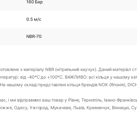
160 Бар
0.5 м/с
NBR-70
готовлене з матеріалу NBR (нітрильний каучук). Даний матеріал ст
мператур: від -40*С до +100*С. ВАЖЛИВО: всі кільця у нашому кат
 На нашому складі представлені кільця брендів NOK (Японія), DICHT
ас, і ми відправимо ваш товар у Рівне, Тернопіль, Івано-Франківс
оріжжя, Одесу, Ужгород, Мукачеве, Львів, Кременчук, Вінницю, Су