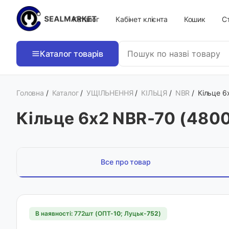
Каталог
Кабінет клієнта
Кошик
Ст
Каталог товарів
Головна
/
Каталог
/
УЩІЛЬНЕННЯ
/
КІЛЬЦЯ
/
NBR
/
Кільце 6
Кільце 6х2 NBR-70 (480
Все про товар
В наявності: 772шт (ОПТ-
10
; Луцьк-
752
)