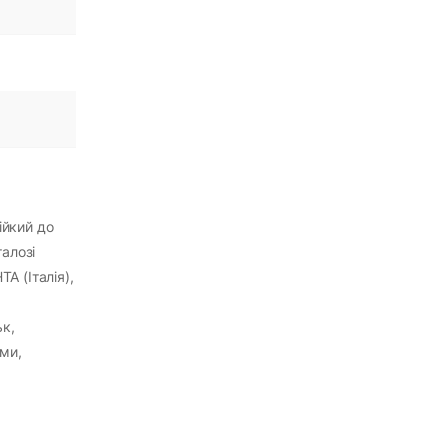
ійкий до
алозі
A (Італія),
ьк,
ми,