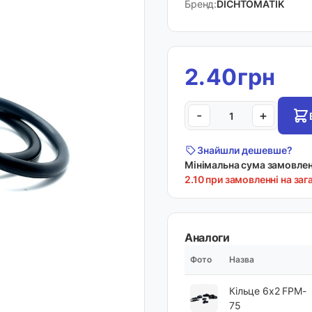
Бренд:
DICHTOMATIK
2.40грн
-
+
Знайшли дешевше?
Мінімальна сума замовленн
2.10 при замовленні на заг
Аналоги
Фото
Назва
Кільце 6х2 FPM-
75