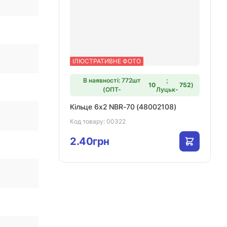
ІЛЮСТРАТИВНЕ ФОТО
В наявності: 772шт
;
10
752
)
(ОПТ-
Луцьк-
Кільце 6х2 NBR-70 (48002108)
Код товару:
00322
2.40грн