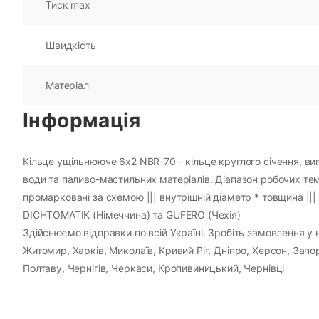
Тиск max
Швидкість
Матеріал
Інформація
Кільце ущільнююче 6х2 NBR-70 - кільце круглого січення, ви
води та паливо-мастильних матеріалів. Діапазон робочих те
промарковані за схемою ||| внутрішній діаметр * товщина |||
DICHTOMATIK (Німеччина) та GUFERO (Чехія)
Здійснюємо відправки по всій Україні. Зробіть замовлення у н
Житомир, Харків, Миколаїв, Кривий Ріг, Дніпро, Херсон, Зап
Полтаву, Чернігів, Черкаси, Кропивиницький, Чернівці