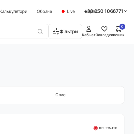
+38 050 1066771
Калькулятори
Обране
Live
Сервіс
0
Фільтри
Кабінет
Закладки
кошик
Опис