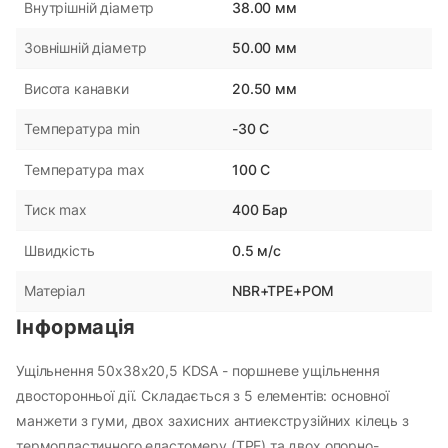
38.00 мм
Внутрішній діаметр
50.00 мм
Зовнішній діаметр
20.50 мм
Висота канавки
-30 С
Температура min
100 С
Температура max
400 Бар
Тиск max
0.5 м/с
Швидкість
NBR+TPE+POM
Матеріал
Інформація
Ущільнення 50х38х20,5 KDSA - поршневе ущільнення
двосторонньої дії. Складається з 5 елементів: основної
манжети з гуми, двох захисних антиекструзійних кілець з
термопластичного еластомеру (TPE) та двох опорно-