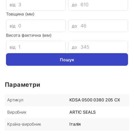
від
до
Аналоги
Товщина (мм)
Кольцо поршня 48x56x4
Уплотнени
від
до
DR110 PTF
Висота фактична (мм)
180 грн
180 грн
від
до
Параметри
KDSA 0500 0380 205 CX
Артикул
ARTIC SEALS
Виробник
Італія
Країна-виробник