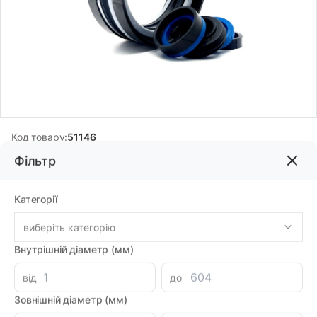
Код товару:
51146
Бренд:
ARTIC SEALS
Фільтр
Категорії
255.99грн
виберіть категорію
-
+
В корзину
Каталог
Внутрішній діаметр (мм)
Знайшли дешевше?
від
до
226.73 при замовленні на загальну сумму 1000 грн.
Зовнішній діаметр (мм)