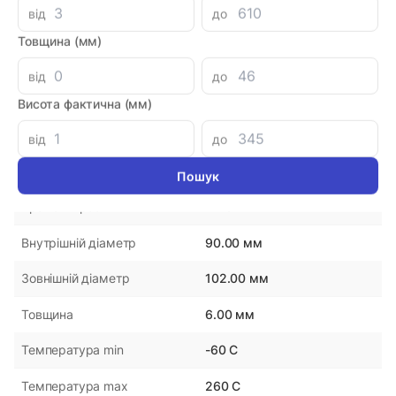
Знайшли дешевше?
від
до
Товщина (мм)
від
до
Параметри
Висота фактична (мм)
П90-90-150
Артикул
від
до
NB
Виробник
Китай
Країна-виробник
90.00 мм
Внутрішній діаметр
102.00 мм
Зовнішній діаметр
6.00 мм
Товщина
-60 С
Температура min
260 С
Температура max