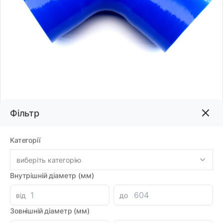
Фільтр
Код товару:
70585
Категорії
Бренд:
NB
виберіть категорію
Внутрішній діаметр (мм)
831.00грн
від
до
-
+
В корзину
Зовнішній діаметр (мм)