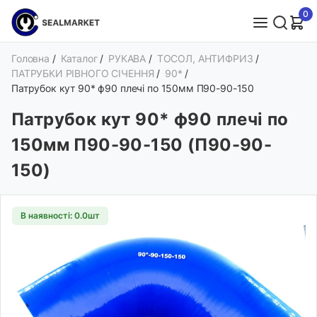
0
Головна
/
Каталог
/
РУКАВА
/
ТОСОЛ, АНТИФРИЗ
/
ПАТРУБКИ РІВНОГО СІЧЕННЯ
/
90*
/
Патрубок кут 90* ф90 плечі по 150мм П90-90-150
Патрубок кут 90* ф90 плечі по
150мм П90-90-150 (П90-90-
150)
В наявності: 0.0шт