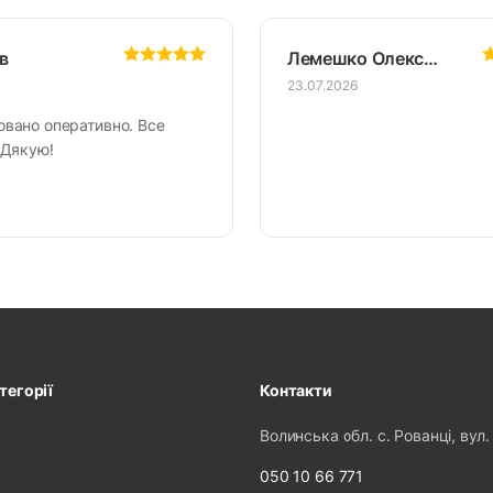
в
Лемешко Олександр
23.07.2026
овано оперативно. Все
 Дякую!
тегорії
Контакти
Волинська обл. с. Рованці, вул.
050 10 66 771