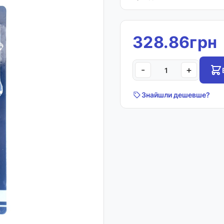
328.86грн
-
+
Знайшли дешевше?