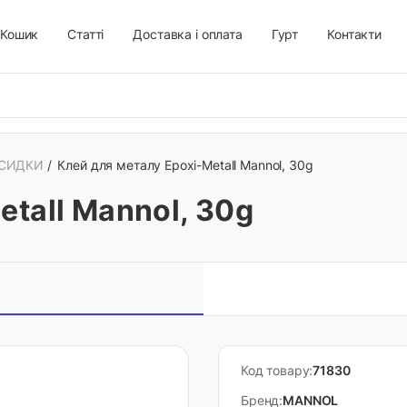
Кошик
Статті
Доставка і оплата
Гурт
Контакти
КСИДКИ
/
Клей для металу Epoxi-Metall Mannol, 30g
etall Mannol, 30g
Код товару:
71830
Бренд:
MANNOL