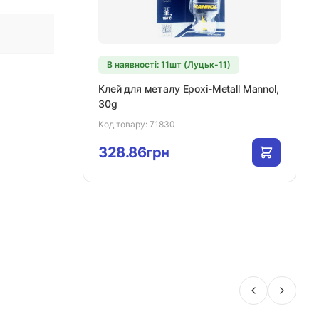
В наявності: 11шт (Луцьк-
11
)
Клей для металу Epoxi-Metall Mannol,
30g
Код товару:
71830
328.86грн