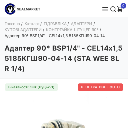
0
Головна
/
Каталог
/
ГІДРАВЛІКА
/
АДАПТЕРИ
/
КУТОВІ АДАПТЕРИ
/
КОНТРГАЙКА-ШТУЦЕР 90*
/
Адаптер 90* BSP1/4" - CEL14х1,5 5185КГШ90-04-14
Адаптер 90* BSP1/4" - CEL14х1,5
5185КГШ90-04-14 (STA WEE 8L
R 1/4)
В наявності: 1шт (Луцьк-
1
)
ІЛЮСТРАТИВНЕ ФОТО