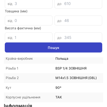
від
до
564.48 при замовленні на загальну сумму 1000 грн.
Товщина (мм)
від
до
Параметри
Висота фактична (мм)
від
до
STA WEE 8L R 1/4
Артикул
DPRS
Виробник
Польща
Країна-виробник
BSP 1/4 ЗОВНІШНЯ
Різьба 1
М14х1.5 ЗОВНІШНЯ (08L)
Різьба 2
90*
Кут
ТАК
Корпусне ущільнення
Інформація