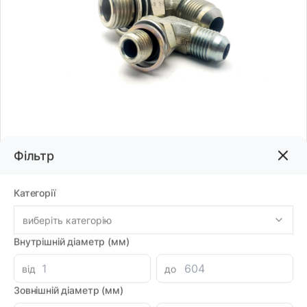
Фільтр
Код товару:
78364
Бренд:
DPRS
Категорії
виберіть категорію
Внутрішній діаметр (мм)
645.12грн
від
до
-
+
В корзину
Зовнішній діаметр (мм)
Знайшли дешевше?