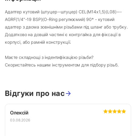
Адаптер кутовий (штуцер--штуцер) CEL(М14х1,5)(L08)---
AGRF(1/4"-19 BSP)(O-Ring регулюємий) 90* - кутовий
адаптер з двома зовнішніми різьбами під шланг або трубку.
Додатково на довшій частині є контргайка для фіксації в
корпусі, або рамній конструкції.
Маєте складнощі з індентифікацією різьби?
Скористайтесь нашим інструментом для підбору різьб
.
Відгуки про нас
Олексій
03.08.2026