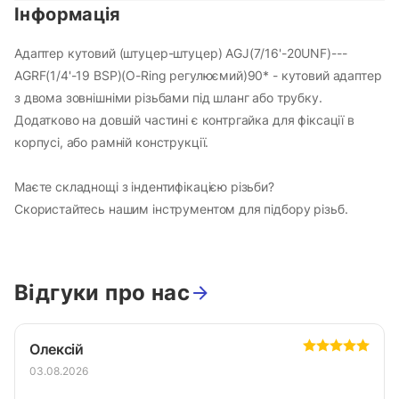
Інформація
Адаптер кутовий (штуцер-штуцер) AGJ(7/16'-20UNF)---
AGRF(1/4'-19 BSP)(O-Ring регулюємий)90* - кутовий адаптер
з двома зовнішніми різьбами під шланг або трубку.
Додатково на довшій частині є контргайка для фіксації в
корпусі, або рамній конструкції.
Маєте складнощі з індентифікацією різьби?
Скористайтесь нашим інструментом для підбору різьб
.
Відгуки про нас
Олексій
03.08.2026