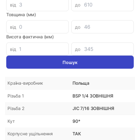
від
до
Знайшли дешевше?
310.59 при замовленні на загальну сумму 1000 грн.
Товщина (мм)
від
до
Висота фактична (мм)
Параметри
від
до
S6000613
Артикул
DPRS
Виробник
Польща
Країна-виробник
BSP 1/4 ЗОВНІШНЯ
Різьба 1
JIC 7/16 ЗОВНІШНЯ
Різьба 2
90*
Кут
ТАК
Корпусне ущільнення