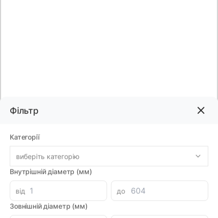
Фільтр
Код товару:
78363
Категорії
Бренд:
DPRS
виберіть категорію
Внутрішній діаметр (мм)
354.96грн
від
до
-
+
В корзину
Зовнішній діаметр (мм)