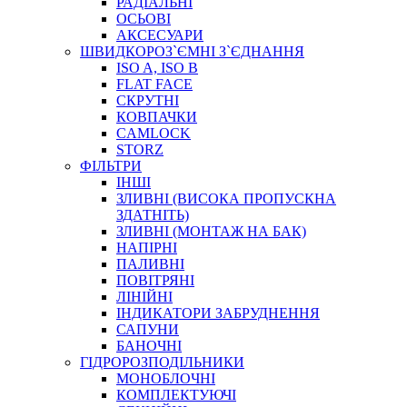
РАДІАЛЬНІ
ОСЬОВІ
АКСЕСУАРИ
АВТОХІМІЯ
ШВИДКОРОЗ`ЄМНІ З`ЄДНАННЯ
ДОМКРАТИ
ISO A, ISO B
НАБОРИ ЗАПОБІЖНИКІВ, КЛЕМ, АКСЕСУАРІВ
FLAT FACE
НАСОСИ, КОМПРЕСОРИ, МАНОМЕТРИ
СКРУТНІ
ПАСТА, АНТИСЕПТИК
КОВПАЧКИ
ІНСТРУМЕНТ
CAMLOCK
STORZ
ФІЛЬТРИ
ІНШІ
ЗЛИВНІ (ВИСОКА ПРОПУСКНА
ЗДАТНІТЬ)
ЗЛИВНІ (МОНТАЖ НА БАК)
НАПІРНІ
ПАЛИВНІ
ПОВІТРЯНІ
САДОВИЙ ІНВЕНТАР
ЛІНІЙНІ
ЕЛЕКТРИЧНІ ПРИЛАДИ
ІНДИКАТОРИ ЗАБРУДНЕННЯ
ПАЛЬНИКИ, ПАЯЛЬНИКИ, ПАЯЛЬНІ ЛАМПИ
САПУНИ
ІНСТРУМЕНТИ ДЛЯ ЕЛЕКТРИКА
БАНОЧНІ
ЕЛЕКТРОІНСТРУМЕНТИ
ГІДРОРОЗПОДІЛЬНИКИ
ЗАМКИ І КОМПЛЕКТУЮЧІ
МОНОБЛОЧНІ
КОМПЛЕКТУЮЧІ
ІНСТРУМЕНТИ ДЛЯ ЗВАРЮВАННЯ, АКСЕСУАРИ