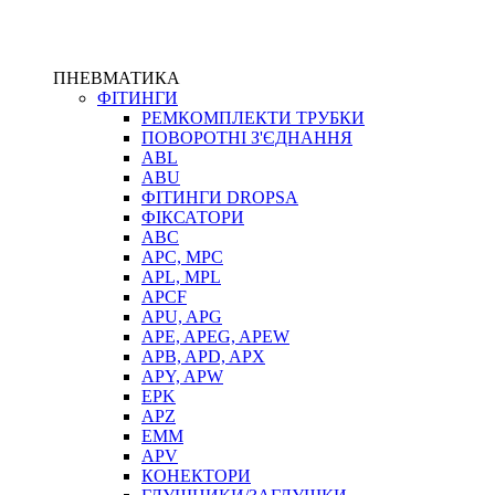
ПНЕВМАТИКА
ФІТИНГИ
РЕМКОМПЛЕКТИ ТРУБКИ
ПОВОРОТНІ З'ЄДНАННЯ
ABL
ABU
ФІТИНГИ DROPSA
ФІКСАТОРИ
ABC
APC, MPC
APL, MPL
APCF
APU, APG
APE, APEG, APEW
APB, APD, APX
APY, APW
EPK
APZ
EMM
APV
КОНЕКТОРИ