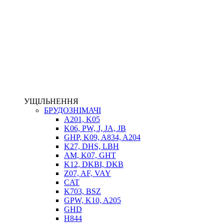
НАСОСИ-ДОЗАТОРИ
ГІДРОЦИЛІНДРИ
МАСЛОСТАНЦІЇ
ГІДРОАКУМУЛЯТОРИ ТА КОМПЛЕКТУЮЧІ
ЕЛЕКТРОПРИВІД
ТЕПЛООБМІННИКИ
ГІДРОФІКАЦІЯ ТЯГАЧІВ
КОНТРОЛЬНО-ВИМІРЮВАЛЬНА АПАРАТУРА
РОТАТОРИ
ЛЕБІДКИ
УЩІЛЬНЕННЯ
ВТУЛКИ
БРУДОЗНІМАЧІ
A201, K05
K06, PW, J, JA, JB
GHP, K09, A834, A204
K27, DHS, LBH
AM, K07, GHT
K12, DKBI, DKB
Z07, AF, VAY
CAT
K703, BSZ
BIMETAL
GPW, K10, A205
ВК-1
GHD
ВК-2
H844
Е90, E92