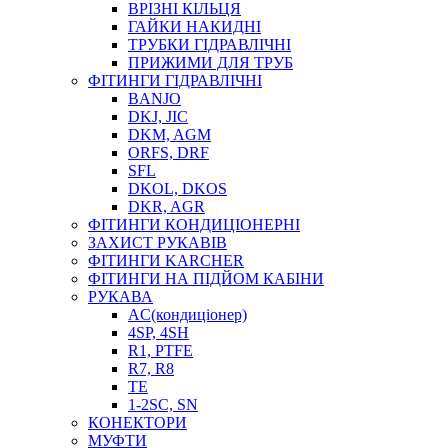
ВРІЗНІ КІЛЬЦЯ
ГАЙКИ НАКИДНІ
ТРУБКИ ГІДРАВЛІЧНІ
ПРИЖИМИ ДЛЯ ТРУБ
ФІТИНГИ ГІДРАВЛІЧНІ
BANJO
DKJ, JIC
DKM, AGM
ORFS, DRF
SFL
DKOL, DKOS
DKR, AGR
ФІТИНГИ КОНДИЦІОНЕРНІ
ЗАХИСТ РУКАВІВ
ФІТИНГИ KARCHER
ФІТИНГИ НА ПІДЙОМ КАБІНИ
РУКАВА
AC(кондиціонер)
4SP, 4SH
R1, PTFE
R7, R8
TE
1-2SC, SN
КОНЕКТОРИ
МУФТИ