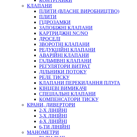
КОНТРГАЙКИ
МУФТИ
КЛАПАНИ
ХОМУТИ
ПЛИТИ (ВЛАСНЕ ВИРОБНИЦТВО)
ПЛИТИ
ГІДРОЗАМКИ
ЗАПОБІЖНІ КЛАПАНИ
КАРТРИДЖНІ NC/NO
ДРОСЕЛІ
ЗВОРОТНІ КЛАПАНИ
РЕДУКЦІЙНІ КЛАПАНИ
АВАРІЙНІ КЛАПАНИ
ЧЕРВ`ЯЧНІ
ГАЛЬМІВНІ КЛАПАНИ
СИЛОВІ
РЕГУЛЯТОРИ ВИТРАТ
ДІЛЬНИКИ ПОТОКУ
ДРОТЯНІ
РЕЛЕ ТИСКУ
ПРУЖИННІ
КЛАПАНИ ПЕРЕКИДАННЯ ПЛУГА
НЕЙЛОНОВІ
КІНЦЕВІ ВИМИКАЧІ
ПРОРЕЗИНЕНІ
СПЕЦІАЛЬНІ КЛАПАНИ
АВТОТОВАРИ
КОМПЕНСАТОРИ ТИСКУ
КРАНИ, ДИВЕРТОРИ
2-Х ЛІНІЙНІ
3-Х ЛІНІЙНІ
4-Х ЛІНІЙНІ
6-ТИ ЛІНІЙНІ
МАНОМЕТРИ