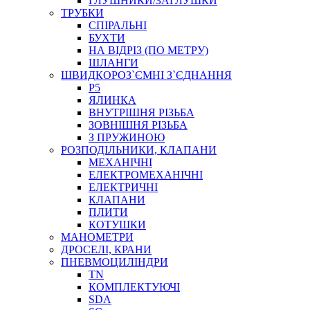
ГЛУШНИКИ/ЗАГЛУШКИ
ТРУБКИ
СПІРАЛЬНІ
БУХТИ
НА ВІДРІЗ (ПО МЕТРУ)
ШЛАНГИ
ШВИДКОРОЗ`ЄМНІ З`ЄДНАННЯ
P5
ЯЛИНКА
ВНУТРІШНЯ РІЗЬБА
ЗОВНІШНЯ РІЗЬБА
З ПРУЖИНОЮ
РОЗПОДІЛЬНИКИ, КЛАПАНИ
МЕХАНІЧНІ
ЕЛЕКТРОМЕХАНІЧНІ
ЕЛЕКТРИЧНІ
КЛАПАНИ
ПЛИТИ
КОТУШКИ
МАНОМЕТРИ
ДРОСЕЛІ, КРАНИ
ПНЕВМОЦИЛІНДРИ
TN
КОМПЛЕКТУЮЧІ
SDA