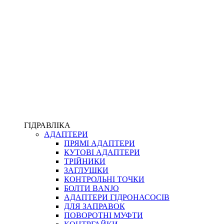
ПІСТОЛЕТИ
КОМПЛЕКТУЮЧІ ДЛЯ РУКАВІВ ВИСОКОГО ТИСКУ
КП
ВЕРСТАТИ
ФІТИНГИ ДІАГНОСТИЧНІ
ГІДРАВЛІКА
АДАПТЕРИ
АКСЕСУАРИ
ПРЯМІ АДАПТЕРИ
ТРУБКИ ТА КОМПЛЕКТУЮЧІ
КУТОВІ АДАПТЕРИ
ФІТИНГИ ГІДРАВЛІЧНІ
ТРІЙНИКИ
ФІТИНГИ КОНДИЦІОНЕРНІ
ЗАГЛУШКИ
ЗАХИСТ РУКАВІВ
КОНТРОЛЬНІ ТОЧКИ
ФІТИНГИ KARCHER
БОЛТИ BANJO
ФІТИНГИ НА ПІДЙОМ КАБІНИ
АДАПТЕРИ ГІДРОНАСОСІВ
РУКАВА
ДЛЯ ЗАПРАВОК
КОНЕКТОРИ
ПОВОРОТНІ МУФТИ