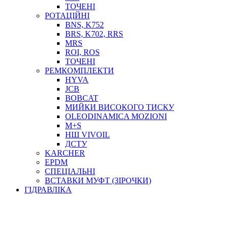
ТОСОЛ, АНТИФРИЗ
ТОЧЕНІ
ОЛИВА-ПАЛИВО
РОТАЦІЙНІ
BNS, K752
ПОВІТРЯ-ВОДА
BRS, K702, RRS
ДЛЯ ЗВАРЮВАННЯ
MRS
НАПІРНО-ВСМОКТУЮЧІ
ROI, ROS
АЗС
ТОЧЕНІ
РЕМКОМПЛЕКТИ
HYVA
JCB
BOBCAT
МИЙКИ ВИСОКОГО ТИСКУ
OLEODINAMICA MOZIONI
M+S
НШ VIVOIL
ДСТУ
ФІЛЬТРИ ДЛЯ ПАЛЬНОГО
KARCHER
ПІДДОНИ ДЛЯ БОЧОК
EPDM
МОДУЛЬНІ АЗС
СПЕЦІАЛЬНІ
МЕТРОЛОГІЧНЕ ОБЛАДНАННЯ
ВСТАВКИ МУФТ (ЗІРОЧКИ)
ЛІЧИЛЬНИКИ І ВИТРАТОМІРИ ДЛЯ ПАЛЬНОГО
ГІДРАВЛІКА
КОТУШКИ ДЛЯ ШЛАНГІВ
НАСОСИ ДЛЯ ПАЛЬНОГО
МОБІЛЬНІ КОЛОНКИ ТА КОМПЛЕКТИ ЗАПРАВКИ
СТАЦІОНАРНІ КОЛОНКИ