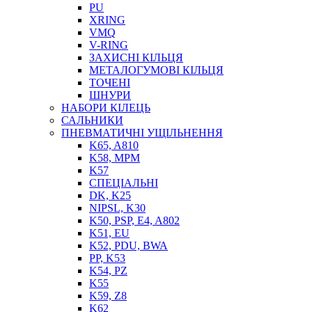
PU
XRING
VMQ
V-RING
ЗАХИСНІ КІЛЬЦЯ
МЕТАЛОГУМОВІ КІЛЬЦЯ
СОЖ
ТОЧЕНІ
ПІСТОЛЕТИ
ШНУРИ
НАСОСИ ТА ПОМПИ
НАБОРИ КІЛЕЦЬ
НАГНІТАЧІ
САЛЬНИКИ
МУФТИ (НАСАДКИ) ДЛЯ ШПРИЦІВ
ПНЕВМАТИЧНІ УЩІЛЬНЕННЯ
МАСЛЯНКИ, ЛІЙКИ
K65, A810
ПРЕС-МАСЛЯНКИ
K58, MPM
ШЛАНГИ, ТРУБКИ
K57
СПЕЦІАЛЬНІ
ШПРИЦИ МАСТИЛЬНІ
DK, K25
РУКАВА
NIPSL, K30
K50, PSP, E4, A802
K51, EU
K52, PDU, BWA
PP, K53
K54, PZ
K55
K59, Z8
K62