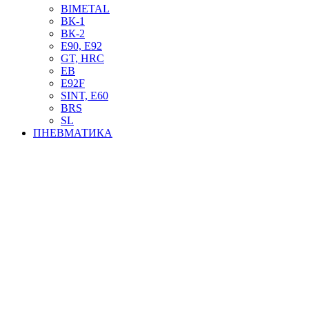
BIMETAL
ВК-1
ВК-2
Е90, E92
GT, HRC
EB
Е92F
SINT, E60
BRS
SL
ПНЕВМАТИКА