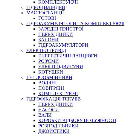
КОМПЛЕКТУЮЧІ
ГІДРОЦИЛІНДРИ
МАСЛОСТАНЦІЇ
ГОТОВІ
ГІДРОАКУМУЛЯТОРИ ТА КОМПЛЕКТУЮЧІ
СПЕЦІАЛЬНІ
ЗАРЯДНІ ПРИСТРОЇ
ОЛИВИ
ПЕРЕХІДНИКИ
БАЛОНИ
ГЕРМЕТИКИ
ГІДРОАКУМУЛЯТОРИ
ЗМАЗКИ
ЕЛЕКТРОПРИВІД
КЛЕЇ, ЦЕМЕНТИ, ЕПОКСИДКИ
ЕНЕРГЕТИЧНІ ЛАНЦЮГИ
РЕМОНТ ГІДРОЦИЛІНДРІВ
РОЗ'ЄМИ
ЕЛЕКТРОДВИГУНИ
КОТУШКИ
ТЕПЛООБМІННИКИ
ВОДЯНІ
ПОВІТРЯНІ
КОМПЛЕКТУЮЧІ
ГІДРОФІКАЦІЯ ТЯГАЧІВ
ПЕРЕХІДНИКИ
НАСОСИ
БОРЕКС, ЕО
ВАЛИ
КОРОБКИ ВІДБОРУ ПОТУЖНОСТІ
РОЗПОДІЛЬНИКИ
ДЖОЙСТИКИ