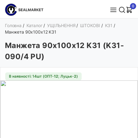
0
Головна
/
Каталог
/
УЩІЛЬНЕННЯ
/
ШТОКОВІ
/
K31
/
Манжета 90х100х12 K31
Манжета 90х100х12 K31 (K31-
090/4 PU)
В наявності: 14шт (ОПТ-
12
; Луцьк-
2
)