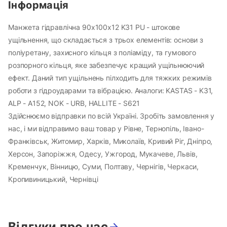
Інформація
Манжета гідравлічна 90х100х12 K31 PU - штокове
ущільнення, що складається з трьох елементів: основи з
поліуретану, захисного кільця з поліаміду, та гумового
розпорного кільця, яке забезпечує кращий ущільнюючий
ефект. Даний тип ущільнень пілходить для тяжких режимів
роботи з гідроударами та вібрацією. Аналоги: KASTAS - K31,
ALP - A152, NOK - URB, HALLITE - S621
Здійснюємо відправки по всій Україні. Зробіть замовлення у
нас, і ми відправимо ваш товар у Рівне, Тернопіль, Івано-
Франківськ, Житомир, Харків, Миколаїв, Кривий Ріг, Дніпро,
Херсон, Запоріжжя, Одесу, Ужгород, Мукачеве, Львів,
Кременчук, Вінницю, Суми, Полтаву, Чернігів, Черкаси,
Кропивиницький, Чернівці
Відгуки про нас