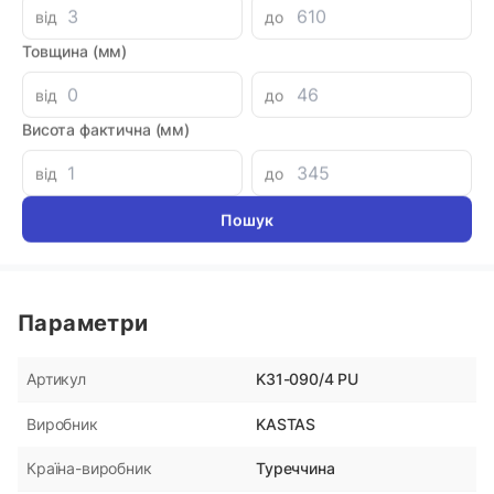
від
до
Товщина (мм)
Аналоги
від
до
Кольцо поршня 48x56x4
Уплотне
DR110 P
Висота фактична (мм)
180 грн
180 гр
від
до
Параметри
K31-090/4 PU
Артикул
KASTAS
Виробник
Туреччина
Країна-виробник