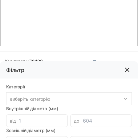
Код товару:
70482
Фільтр
Бренд:
KASTAS
Категорії
535.40грн
виберіть категорію
-
+
Внутрішній діаметр (мм)
В корзину
Каталог
від
до
Знайшли дешевше?
474.21 при замовленні на загальну сумму 1000 грн.
Зовнішній діаметр (мм)