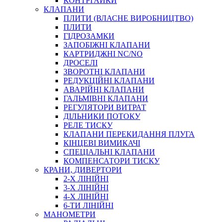
КОНТРГАЙКИ
МУФТИ
КЛАПАНИ
ХОМУТИ
ПЛИТИ (ВЛАСНЕ ВИРОБНИЦТВО)
ПЛИТИ
ГІДРОЗАМКИ
ЗАПОБІЖНІ КЛАПАНИ
КАРТРИДЖНІ NC/NO
ДРОСЕЛІ
ЗВОРОТНІ КЛАПАНИ
РЕДУКЦІЙНІ КЛАПАНИ
АВАРІЙНІ КЛАПАНИ
ЧЕРВ`ЯЧНІ
ГАЛЬМІВНІ КЛАПАНИ
СИЛОВІ
РЕГУЛЯТОРИ ВИТРАТ
ДІЛЬНИКИ ПОТОКУ
ДРОТЯНІ
РЕЛЕ ТИСКУ
ПРУЖИННІ
КЛАПАНИ ПЕРЕКИДАННЯ ПЛУГА
НЕЙЛОНОВІ
КІНЦЕВІ ВИМИКАЧІ
ПРОРЕЗИНЕНІ
СПЕЦІАЛЬНІ КЛАПАНИ
АВТОТОВАРИ
КОМПЕНСАТОРИ ТИСКУ
КРАНИ, ДИВЕРТОРИ
2-Х ЛІНІЙНІ
3-Х ЛІНІЙНІ
4-Х ЛІНІЙНІ
6-ТИ ЛІНІЙНІ
МАНОМЕТРИ