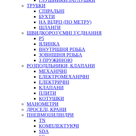
ГЛУШНИКИ/ЗАГЛУШКИ
ТРУБКИ
СПІРАЛЬНІ
БУХТИ
НА ВІДРІЗ (ПО МЕТРУ)
ШЛАНГИ
ШВИДКОРОЗ`ЄМНІ З`ЄДНАННЯ
P5
ЯЛИНКА
ВНУТРІШНЯ РІЗЬБА
ЗОВНІШНЯ РІЗЬБА
З ПРУЖИНОЮ
РОЗПОДІЛЬНИКИ, КЛАПАНИ
МЕХАНІЧНІ
ЕЛЕКТРОМЕХАНІЧНІ
ЕЛЕКТРИЧНІ
КЛАПАНИ
ПЛИТИ
КОТУШКИ
МАНОМЕТРИ
ДРОСЕЛІ, КРАНИ
ПНЕВМОЦИЛІНДРИ
TN
КОМПЛЕКТУЮЧІ
SDA