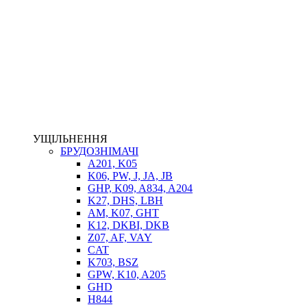
НАСОСИ-ДОЗАТОРИ
ГІДРОЦИЛІНДРИ
МАСЛОСТАНЦІЇ
ГІДРОАКУМУЛЯТОРИ ТА КОМПЛЕКТУЮЧІ
ЕЛЕКТРОПРИВІД
ТЕПЛООБМІННИКИ
ГІДРОФІКАЦІЯ ТЯГАЧІВ
КОНТРОЛЬНО-ВИМІРЮВАЛЬНА АПАРАТУРА
РОТАТОРИ
ЛЕБІДКИ
УЩІЛЬНЕННЯ
ВТУЛКИ
БРУДОЗНІМАЧІ
A201, K05
K06, PW, J, JA, JB
GHP, K09, A834, A204
K27, DHS, LBH
AM, K07, GHT
K12, DKBI, DKB
Z07, AF, VAY
CAT
K703, BSZ
BIMETAL
GPW, K10, A205
ВК-1
GHD
ВК-2
H844
Е90, E92