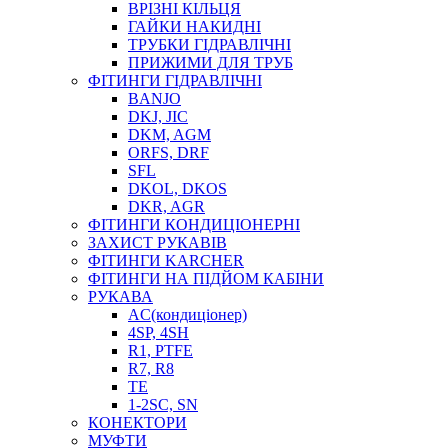
ВРІЗНІ КІЛЬЦЯ
ГАЙКИ НАКИДНІ
ТРУБКИ ГІДРАВЛІЧНІ
ПРИЖИМИ ДЛЯ ТРУБ
ФІТИНГИ ГІДРАВЛІЧНІ
BANJO
DKJ, JIC
DKM, AGM
ORFS, DRF
SFL
DKOL, DKOS
DKR, AGR
ФІТИНГИ КОНДИЦІОНЕРНІ
ЗАХИСТ РУКАВІВ
ФІТИНГИ KARCHER
ФІТИНГИ НА ПІДЙОМ КАБІНИ
РУКАВА
AC(кондиціонер)
4SP, 4SH
R1, PTFE
R7, R8
TE
1-2SC, SN
КОНЕКТОРИ
МУФТИ