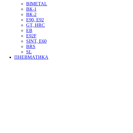
BIMETAL
ВК-1
ВК-2
Е90, E92
GT, HRC
EB
Е92F
SINT, E60
BRS
SL
ПНЕВМАТИКА