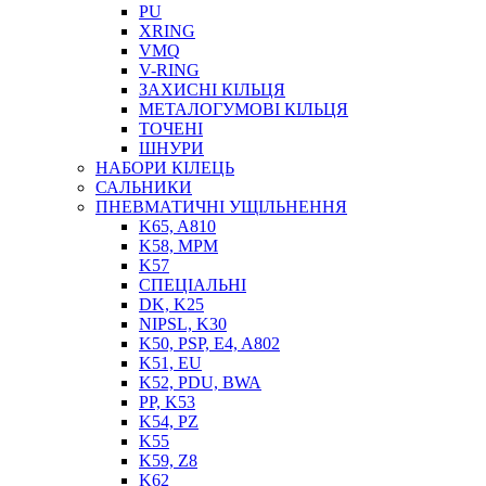
PU
XRING
VMQ
V-RING
ЗАХИСНІ КІЛЬЦЯ
МЕТАЛОГУМОВІ КІЛЬЦЯ
СОЖ
ТОЧЕНІ
ПІСТОЛЕТИ
ШНУРИ
НАСОСИ ТА ПОМПИ
НАБОРИ КІЛЕЦЬ
НАГНІТАЧІ
САЛЬНИКИ
МУФТИ (НАСАДКИ) ДЛЯ ШПРИЦІВ
ПНЕВМАТИЧНІ УЩІЛЬНЕННЯ
МАСЛЯНКИ, ЛІЙКИ
K65, A810
ПРЕС-МАСЛЯНКИ
K58, MPM
ШЛАНГИ, ТРУБКИ
K57
СПЕЦІАЛЬНІ
ШПРИЦИ МАСТИЛЬНІ
DK, K25
РУКАВА
NIPSL, K30
K50, PSP, E4, A802
K51, EU
K52, PDU, BWA
PP, K53
K54, PZ
K55
K59, Z8
K62