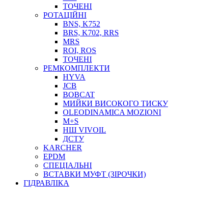
ТОСОЛ, АНТИФРИЗ
ТОЧЕНІ
ОЛИВА-ПАЛИВО
РОТАЦІЙНІ
BNS, K752
ПОВІТРЯ-ВОДА
BRS, K702, RRS
ДЛЯ ЗВАРЮВАННЯ
MRS
НАПІРНО-ВСМОКТУЮЧІ
ROI, ROS
АЗС
ТОЧЕНІ
РЕМКОМПЛЕКТИ
HYVA
JCB
BOBCAT
МИЙКИ ВИСОКОГО ТИСКУ
OLEODINAMICA MOZIONI
M+S
НШ VIVOIL
ДСТУ
ФІЛЬТРИ ДЛЯ ПАЛЬНОГО
KARCHER
ПІДДОНИ ДЛЯ БОЧОК
EPDM
МОДУЛЬНІ АЗС
СПЕЦІАЛЬНІ
МЕТРОЛОГІЧНЕ ОБЛАДНАННЯ
ВСТАВКИ МУФТ (ЗІРОЧКИ)
ЛІЧИЛЬНИКИ І ВИТРАТОМІРИ ДЛЯ ПАЛЬНОГО
ГІДРАВЛІКА
КОТУШКИ ДЛЯ ШЛАНГІВ
НАСОСИ ДЛЯ ПАЛЬНОГО
МОБІЛЬНІ КОЛОНКИ ТА КОМПЛЕКТИ ЗАПРАВКИ
СТАЦІОНАРНІ КОЛОНКИ