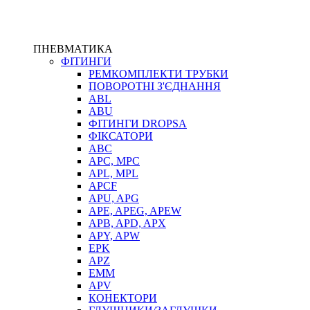
ПНЕВМАТИКА
ФІТИНГИ
РЕМКОМПЛЕКТИ ТРУБКИ
ПОВОРОТНІ З'ЄДНАННЯ
ABL
ABU
ФІТИНГИ DROPSA
ФІКСАТОРИ
ABC
APC, MPC
APL, MPL
APCF
APU, APG
APE, APEG, APEW
APB, APD, APX
APY, APW
EPK
APZ
EMM
APV
КОНЕКТОРИ