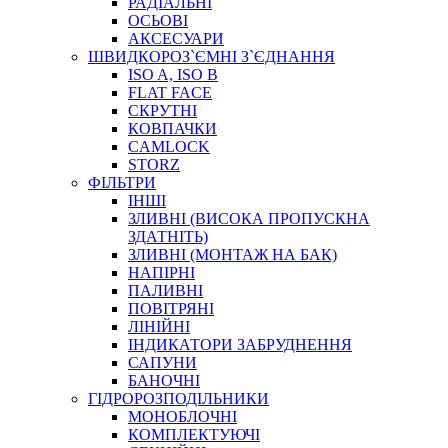
РАДІАЛЬНІ
ОСЬОВІ
АКСЕСУАРИ
АВТОХІМІЯ
ШВИДКОРОЗ`ЄМНІ З`ЄДНАННЯ
ДОМКРАТИ
ISO A, ISO B
НАБОРИ ЗАПОБІЖНИКІВ, КЛЕМ, АКСЕСУАРІВ
FLAT FACE
НАСОСИ, КОМПРЕСОРИ, МАНОМЕТРИ
СКРУТНІ
ПАСТА, АНТИСЕПТИК
КОВПАЧКИ
ІНСТРУМЕНТ
CAMLOCK
STORZ
ФІЛЬТРИ
ІНШІ
ЗЛИВНІ (ВИСОКА ПРОПУСКНА
ЗДАТНІТЬ)
ЗЛИВНІ (МОНТАЖ НА БАК)
НАПІРНІ
ПАЛИВНІ
ПОВІТРЯНІ
САДОВИЙ ІНВЕНТАР
ЛІНІЙНІ
ЕЛЕКТРИЧНІ ПРИЛАДИ
ІНДИКАТОРИ ЗАБРУДНЕННЯ
ПАЛЬНИКИ, ПАЯЛЬНИКИ, ПАЯЛЬНІ ЛАМПИ
САПУНИ
ІНСТРУМЕНТИ ДЛЯ ЕЛЕКТРИКА
БАНОЧНІ
ЕЛЕКТРОІНСТРУМЕНТИ
ГІДРОРОЗПОДІЛЬНИКИ
ЗАМКИ І КОМПЛЕКТУЮЧІ
МОНОБЛОЧНІ
КОМПЛЕКТУЮЧІ
ІНСТРУМЕНТИ ДЛЯ ЗВАРЮВАННЯ, АКСЕСУАРИ