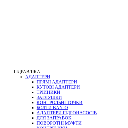
ПІСТОЛЕТИ
КОМПЛЕКТУЮЧІ ДЛЯ РУКАВІВ ВИСОКОГО ТИСКУ
КП
ВЕРСТАТИ
ФІТИНГИ ДІАГНОСТИЧНІ
ГІДРАВЛІКА
АДАПТЕРИ
АКСЕСУАРИ
ПРЯМІ АДАПТЕРИ
ТРУБКИ ТА КОМПЛЕКТУЮЧІ
КУТОВІ АДАПТЕРИ
ФІТИНГИ ГІДРАВЛІЧНІ
ТРІЙНИКИ
ФІТИНГИ КОНДИЦІОНЕРНІ
ЗАГЛУШКИ
ЗАХИСТ РУКАВІВ
КОНТРОЛЬНІ ТОЧКИ
ФІТИНГИ KARCHER
БОЛТИ BANJO
ФІТИНГИ НА ПІДЙОМ КАБІНИ
АДАПТЕРИ ГІДРОНАСОСІВ
РУКАВА
ДЛЯ ЗАПРАВОК
КОНЕКТОРИ
ПОВОРОТНІ МУФТИ