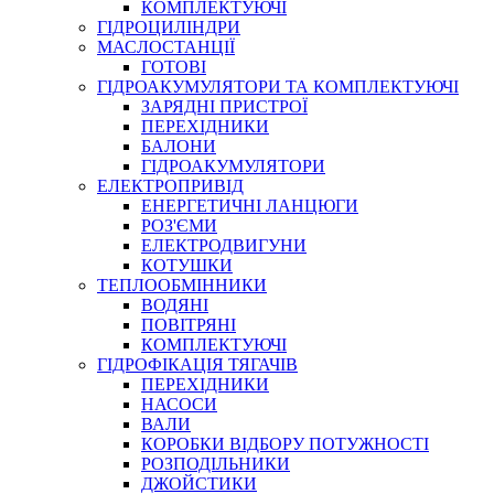
КОМПЛЕКТУЮЧІ
ГІДРОЦИЛІНДРИ
МАСЛОСТАНЦІЇ
ГОТОВІ
ГІДРОАКУМУЛЯТОРИ ТА КОМПЛЕКТУЮЧІ
СПЕЦІАЛЬНІ
ЗАРЯДНІ ПРИСТРОЇ
ОЛИВИ
ПЕРЕХІДНИКИ
БАЛОНИ
ГЕРМЕТИКИ
ГІДРОАКУМУЛЯТОРИ
ЗМАЗКИ
ЕЛЕКТРОПРИВІД
КЛЕЇ, ЦЕМЕНТИ, ЕПОКСИДКИ
ЕНЕРГЕТИЧНІ ЛАНЦЮГИ
РЕМОНТ ГІДРОЦИЛІНДРІВ
РОЗ'ЄМИ
ЕЛЕКТРОДВИГУНИ
КОТУШКИ
ТЕПЛООБМІННИКИ
ВОДЯНІ
ПОВІТРЯНІ
КОМПЛЕКТУЮЧІ
ГІДРОФІКАЦІЯ ТЯГАЧІВ
ПЕРЕХІДНИКИ
НАСОСИ
БОРЕКС, ЕО
ВАЛИ
КОРОБКИ ВІДБОРУ ПОТУЖНОСТІ
РОЗПОДІЛЬНИКИ
ДЖОЙСТИКИ