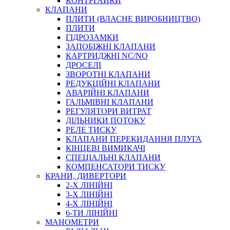
КОНТРГАЙКИ
МУФТИ
КЛАПАНИ
ХОМУТИ
ПЛИТИ (ВЛАСНЕ ВИРОБНИЦТВО)
ПЛИТИ
ГІДРОЗАМКИ
ЗАПОБІЖНІ КЛАПАНИ
КАРТРИДЖНІ NC/NO
ДРОСЕЛІ
ЗВОРОТНІ КЛАПАНИ
РЕДУКЦІЙНІ КЛАПАНИ
АВАРІЙНІ КЛАПАНИ
ЧЕРВ`ЯЧНІ
ГАЛЬМІВНІ КЛАПАНИ
СИЛОВІ
РЕГУЛЯТОРИ ВИТРАТ
ДІЛЬНИКИ ПОТОКУ
ДРОТЯНІ
РЕЛЕ ТИСКУ
ПРУЖИННІ
КЛАПАНИ ПЕРЕКИДАННЯ ПЛУГА
НЕЙЛОНОВІ
КІНЦЕВІ ВИМИКАЧІ
ПРОРЕЗИНЕНІ
СПЕЦІАЛЬНІ КЛАПАНИ
АВТОТОВАРИ
КОМПЕНСАТОРИ ТИСКУ
КРАНИ, ДИВЕРТОРИ
2-Х ЛІНІЙНІ
3-Х ЛІНІЙНІ
4-Х ЛІНІЙНІ
6-ТИ ЛІНІЙНІ
МАНОМЕТРИ