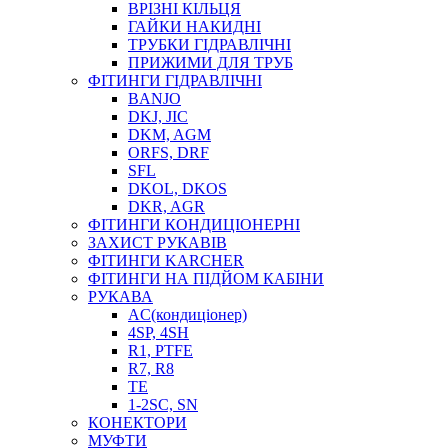
ВРІЗНІ КІЛЬЦЯ
ГАЙКИ НАКИДНІ
ТРУБКИ ГІДРАВЛІЧНІ
ПРИЖИМИ ДЛЯ ТРУБ
ФІТИНГИ ГІДРАВЛІЧНІ
BANJO
DKJ, JIC
DKM, AGM
ORFS, DRF
SFL
DKOL, DKOS
DKR, AGR
ФІТИНГИ КОНДИЦІОНЕРНІ
ЗАХИСТ РУКАВІВ
ФІТИНГИ KARCHER
ФІТИНГИ НА ПІДЙОМ КАБІНИ
РУКАВА
AC(кондиціонер)
4SP, 4SH
R1, PTFE
R7, R8
TE
1-2SC, SN
КОНЕКТОРИ
МУФТИ