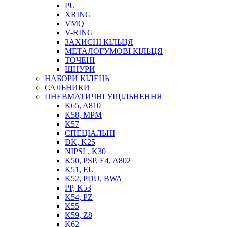
PU
XRING
VMQ
V-RING
ЗАХИСНІ КІЛЬЦЯ
МЕТАЛОГУМОВІ КІЛЬЦЯ
СОЖ
ТОЧЕНІ
ПІСТОЛЕТИ
ШНУРИ
НАСОСИ ТА ПОМПИ
НАБОРИ КІЛЕЦЬ
НАГНІТАЧІ
САЛЬНИКИ
МУФТИ (НАСАДКИ) ДЛЯ ШПРИЦІВ
ПНЕВМАТИЧНІ УЩІЛЬНЕННЯ
МАСЛЯНКИ, ЛІЙКИ
K65, A810
ПРЕС-МАСЛЯНКИ
K58, MPM
ШЛАНГИ, ТРУБКИ
K57
СПЕЦІАЛЬНІ
ШПРИЦИ МАСТИЛЬНІ
DK, K25
РУКАВА
NIPSL, K30
K50, PSP, E4, A802
K51, EU
K52, PDU, BWA
PP, K53
K54, PZ
K55
K59, Z8
K62