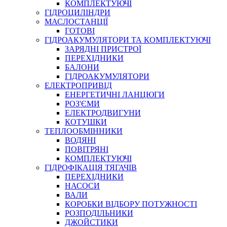
КОМПЛЕКТУЮЧІ
ГІДРОЦИЛІНДРИ
МАСЛОСТАНЦІЇ
ГОТОВІ
ГІДРОАКУМУЛЯТОРИ ТА КОМПЛЕКТУЮЧІ
СПЕЦІАЛЬНІ
ЗАРЯДНІ ПРИСТРОЇ
ОЛИВИ
ПЕРЕХІДНИКИ
БАЛОНИ
ГЕРМЕТИКИ
ГІДРОАКУМУЛЯТОРИ
ЗМАЗКИ
ЕЛЕКТРОПРИВІД
КЛЕЇ, ЦЕМЕНТИ, ЕПОКСИДКИ
ЕНЕРГЕТИЧНІ ЛАНЦЮГИ
РЕМОНТ ГІДРОЦИЛІНДРІВ
РОЗ'ЄМИ
ЕЛЕКТРОДВИГУНИ
КОТУШКИ
ТЕПЛООБМІННИКИ
ВОДЯНІ
ПОВІТРЯНІ
КОМПЛЕКТУЮЧІ
ГІДРОФІКАЦІЯ ТЯГАЧІВ
ПЕРЕХІДНИКИ
НАСОСИ
БОРЕКС, ЕО
ВАЛИ
КОРОБКИ ВІДБОРУ ПОТУЖНОСТІ
РОЗПОДІЛЬНИКИ
ДЖОЙСТИКИ