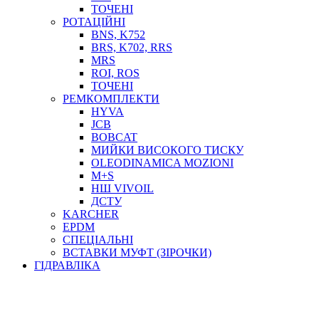
ТОСОЛ, АНТИФРИЗ
ТОЧЕНІ
ОЛИВА-ПАЛИВО
РОТАЦІЙНІ
BNS, K752
ПОВІТРЯ-ВОДА
BRS, K702, RRS
ДЛЯ ЗВАРЮВАННЯ
MRS
НАПІРНО-ВСМОКТУЮЧІ
ROI, ROS
АЗС
ТОЧЕНІ
РЕМКОМПЛЕКТИ
HYVA
JCB
BOBCAT
МИЙКИ ВИСОКОГО ТИСКУ
OLEODINAMICA MOZIONI
M+S
НШ VIVOIL
ДСТУ
ФІЛЬТРИ ДЛЯ ПАЛЬНОГО
KARCHER
ПІДДОНИ ДЛЯ БОЧОК
EPDM
МОДУЛЬНІ АЗС
СПЕЦІАЛЬНІ
МЕТРОЛОГІЧНЕ ОБЛАДНАННЯ
ВСТАВКИ МУФТ (ЗІРОЧКИ)
ЛІЧИЛЬНИКИ І ВИТРАТОМІРИ ДЛЯ ПАЛЬНОГО
ГІДРАВЛІКА
КОТУШКИ ДЛЯ ШЛАНГІВ
НАСОСИ ДЛЯ ПАЛЬНОГО
МОБІЛЬНІ КОЛОНКИ ТА КОМПЛЕКТИ ЗАПРАВКИ
СТАЦІОНАРНІ КОЛОНКИ