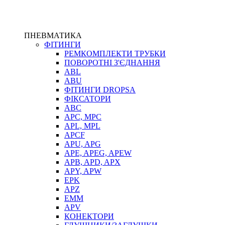
ПНЕВМАТИКА
ФІТИНГИ
РЕМКОМПЛЕКТИ ТРУБКИ
ПОВОРОТНІ З'ЄДНАННЯ
ABL
ABU
ФІТИНГИ DROPSA
ФІКСАТОРИ
ABC
APC, MPC
APL, MPL
APCF
APU, APG
APE, APEG, APEW
APB, APD, APX
APY, APW
EPK
APZ
EMM
APV
КОНЕКТОРИ