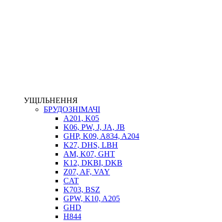
НАСОСИ-ДОЗАТОРИ
ГІДРОЦИЛІНДРИ
МАСЛОСТАНЦІЇ
ГІДРОАКУМУЛЯТОРИ ТА КОМПЛЕКТУЮЧІ
ЕЛЕКТРОПРИВІД
ТЕПЛООБМІННИКИ
ГІДРОФІКАЦІЯ ТЯГАЧІВ
КОНТРОЛЬНО-ВИМІРЮВАЛЬНА АПАРАТУРА
РОТАТОРИ
ЛЕБІДКИ
УЩІЛЬНЕННЯ
ВТУЛКИ
БРУДОЗНІМАЧІ
A201, K05
K06, PW, J, JA, JB
GHP, K09, A834, A204
K27, DHS, LBH
AM, K07, GHT
K12, DKBI, DKB
Z07, AF, VAY
CAT
K703, BSZ
BIMETAL
GPW, K10, A205
ВК-1
GHD
ВК-2
H844
Е90, E92