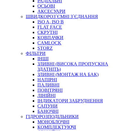
РАДІАЛЬНІ
ОСЬОВІ
АКСЕСУАРИ
АВТОХІМІЯ
ШВИДКОРОЗ`ЄМНІ З`ЄДНАННЯ
ДОМКРАТИ
ISO A, ISO B
НАБОРИ ЗАПОБІЖНИКІВ, КЛЕМ, АКСЕСУАРІВ
FLAT FACE
НАСОСИ, КОМПРЕСОРИ, МАНОМЕТРИ
СКРУТНІ
ПАСТА, АНТИСЕПТИК
КОВПАЧКИ
ІНСТРУМЕНТ
CAMLOCK
STORZ
ФІЛЬТРИ
ІНШІ
ЗЛИВНІ (ВИСОКА ПРОПУСКНА
ЗДАТНІТЬ)
ЗЛИВНІ (МОНТАЖ НА БАК)
НАПІРНІ
ПАЛИВНІ
ПОВІТРЯНІ
САДОВИЙ ІНВЕНТАР
ЛІНІЙНІ
ЕЛЕКТРИЧНІ ПРИЛАДИ
ІНДИКАТОРИ ЗАБРУДНЕННЯ
ПАЛЬНИКИ, ПАЯЛЬНИКИ, ПАЯЛЬНІ ЛАМПИ
САПУНИ
ІНСТРУМЕНТИ ДЛЯ ЕЛЕКТРИКА
БАНОЧНІ
ЕЛЕКТРОІНСТРУМЕНТИ
ГІДРОРОЗПОДІЛЬНИКИ
ЗАМКИ І КОМПЛЕКТУЮЧІ
МОНОБЛОЧНІ
КОМПЛЕКТУЮЧІ
ІНСТРУМЕНТИ ДЛЯ ЗВАРЮВАННЯ, АКСЕСУАРИ