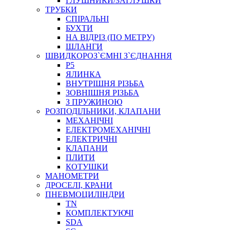
ГЛУШНИКИ/ЗАГЛУШКИ
ТРУБКИ
СПІРАЛЬНІ
БУХТИ
НА ВІДРІЗ (ПО МЕТРУ)
ШЛАНГИ
ШВИДКОРОЗ`ЄМНІ З`ЄДНАННЯ
P5
ЯЛИНКА
ВНУТРІШНЯ РІЗЬБА
ЗОВНІШНЯ РІЗЬБА
З ПРУЖИНОЮ
РОЗПОДІЛЬНИКИ, КЛАПАНИ
МЕХАНІЧНІ
ЕЛЕКТРОМЕХАНІЧНІ
ЕЛЕКТРИЧНІ
КЛАПАНИ
ПЛИТИ
КОТУШКИ
МАНОМЕТРИ
ДРОСЕЛІ, КРАНИ
ПНЕВМОЦИЛІНДРИ
TN
КОМПЛЕКТУЮЧІ
SDA