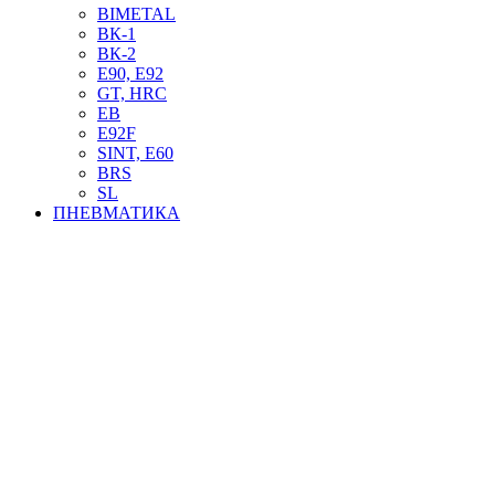
BIMETAL
ВК-1
ВК-2
Е90, E92
GT, HRC
EB
Е92F
SINT, E60
BRS
SL
ПНЕВМАТИКА