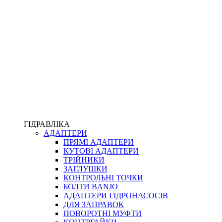
ПІСТОЛЕТИ
КОМПЛЕКТУЮЧІ ДЛЯ РУКАВІВ ВИСОКОГО ТИСКУ
КП
ВЕРСТАТИ
ФІТИНГИ ДІАГНОСТИЧНІ
ГІДРАВЛІКА
АДАПТЕРИ
АКСЕСУАРИ
ПРЯМІ АДАПТЕРИ
ТРУБКИ ТА КОМПЛЕКТУЮЧІ
КУТОВІ АДАПТЕРИ
ФІТИНГИ ГІДРАВЛІЧНІ
ТРІЙНИКИ
ФІТИНГИ КОНДИЦІОНЕРНІ
ЗАГЛУШКИ
ЗАХИСТ РУКАВІВ
КОНТРОЛЬНІ ТОЧКИ
ФІТИНГИ KARCHER
БОЛТИ BANJO
ФІТИНГИ НА ПІДЙОМ КАБІНИ
АДАПТЕРИ ГІДРОНАСОСІВ
РУКАВА
ДЛЯ ЗАПРАВОК
КОНЕКТОРИ
ПОВОРОТНІ МУФТИ