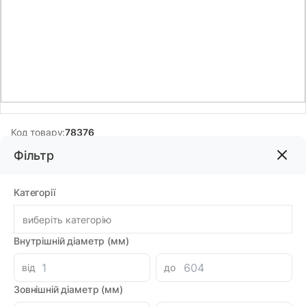
Код товару:
78376
Бренд:
DMH
Фільтр
Категорії
122.60грн
виберіть категорію
-
+
В корзину
Внутрішній діаметр (мм)
Знайшли дешевше?
від
до
107.28 при замовленні на загальну сумму 1000 грн.
Зовнішній діаметр (мм)