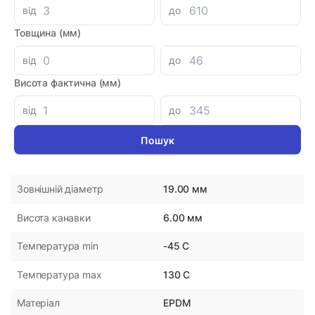
від
до
Товщина (мм)
Параметри
від
до
1996DK205EPDM
Артикул
Висота фактична (мм)
DMH
Виробник
від
до
Україна
Країна-виробник
9.00 мм
Внутрішній діаметр
19.00 мм
Зовнішній діаметр
6.00 мм
Висота канавки
-45 С
Температура min
130 С
Температура max
EPDM
Матеріал