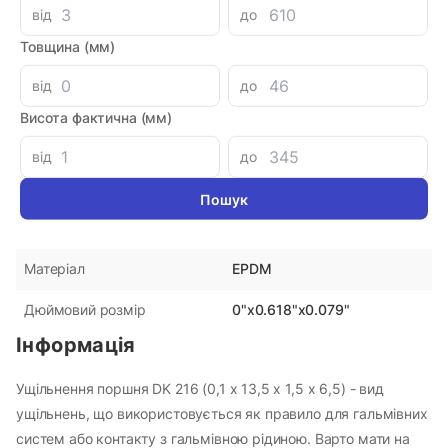
від
до
Товщина (мм)
Параметри
від
до
DMH
Виробник
Висота фактична (мм)
Україна
Країна-виробник
від
до
15.70 мм
Зовнішній діаметр
2.00 мм
Висота фактична
EPDM
Матеріал
0"x0.618"x0.079"
Дюймовий розмір
Інформація
Ущільнення поршня DK 216 (0,1 x 13,5 x 1,5 x 6,5) - вид
ущільнень, що використовується як правило для гальмівних
систем або контакту з гальмівною рідиною. Варто мати на