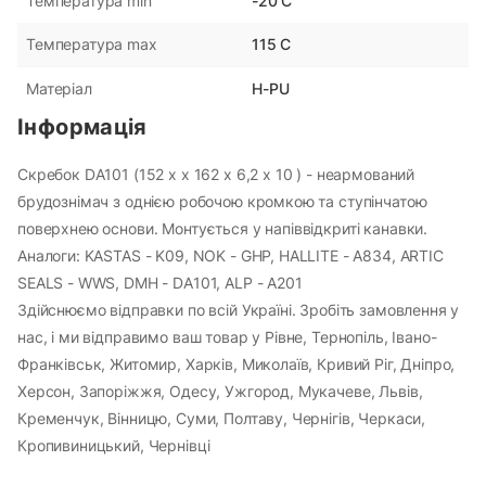
-20 С
Температура min
115 С
Температура max
H-PU
Матеріал
Інформація
Скребок DA101 (152 х х 162 х 6,2 х 10 ) - неармований
брудознімач з однією робочою кромкою та ступінчатою
поверхнею основи. Монтується у напіввідкриті канавки.
Аналоги: KASTAS - K09, NOK - GHP, HALLITE - A834, ARTIC
SEALS - WWS, DMH - DA101, ALP - A201
Здійснюємо відправки по всій Україні. Зробіть замовлення у
нас, і ми відправимо ваш товар у Рівне, Тернопіль, Івано-
Франківськ, Житомир, Харків, Миколаїв, Кривий Ріг, Дніпро,
Херсон, Запоріжжя, Одесу, Ужгород, Мукачеве, Львів,
Кременчук, Вінницю, Суми, Полтаву, Чернігів, Черкаси,
Кропивиницький, Чернівці