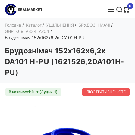
0
Головна
/
Каталог
/
УЩІЛЬНЕННЯ
/
БРУДОЗНІМАЧІ
/
GHP, K09, A834, A204
/
Брудознімач 152х162х6,2к DA101 H-PU
Брудознімач 152х162х6,2к
DA101 H-PU (1621526,2DA101H-
PU)
В наявності: 1шт (Луцьк-
1
)
ІЛЮСТРАТИВНЕ ФОТО