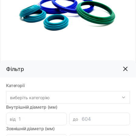
Фільтр
Код товару:
78416
Бренд:
DMH
Категорії
виберіть категорію
Внутрішній діаметр (мм)
1187.24грн
від
до
-
+
В корзину
Каталог
Зовнішній діаметр (мм)
Знайшли дешевше?