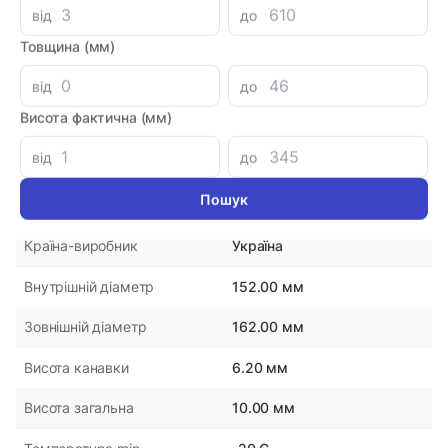
від
до
1038.84 при замовленні на загальну сумму 1000 грн.
Товщина (мм)
від
до
Параметри
Висота фактична (мм)
від
до
1621526,2DA101H-PU
Артикул
DMH
Виробник
Україна
Країна-виробник
152.00 мм
Внутрішній діаметр
162.00 мм
Зовнішній діаметр
6.20 мм
Висота канавки
10.00 мм
Висота загальна