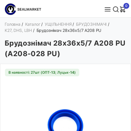
0
Головна
/
Каталог
/
УЩІЛЬНЕННЯ
/
БРУДОЗНІМАЧІ
/
K27, DHS, LBH
/
Брудознімач 28х36х5/7 A208 PU
Брудознімач 28х36х5/7 A208 PU
(A208-028 PU)
В наявності: 27шт (ОПТ-
13
; Луцьк-
14
)