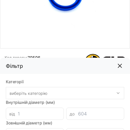
Код товару:
70506
Фільтр
Бренд:
ALP
Категорії
88.62грн
виберіть категорію
-
+
Внутрішній діаметр (мм)
В корзину
Каталог
від
до
Знайшли дешевше?
78.49 при замовленні на загальну сумму 1000 грн.
Зовнішній діаметр (мм)