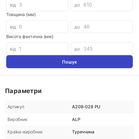
від
до
Товщина (мм)
Аналоги
від
до
Кольцо поршня 48x56x4
Уплотне
DR110 P
Висота фактична (мм)
180 грн
180 гр
від
до
Параметри
A208-028 PU
Артикул
ALP
Виробник
Туреччина
Країна-виробник