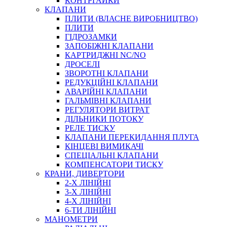
КОНТРГАЙКИ
МУФТИ
КЛАПАНИ
ХОМУТИ
ПЛИТИ (ВЛАСНЕ ВИРОБНИЦТВО)
ПЛИТИ
ГІДРОЗАМКИ
ЗАПОБІЖНІ КЛАПАНИ
КАРТРИДЖНІ NC/NO
ДРОСЕЛІ
ЗВОРОТНІ КЛАПАНИ
РЕДУКЦІЙНІ КЛАПАНИ
АВАРІЙНІ КЛАПАНИ
ЧЕРВ`ЯЧНІ
ГАЛЬМІВНІ КЛАПАНИ
СИЛОВІ
РЕГУЛЯТОРИ ВИТРАТ
ДІЛЬНИКИ ПОТОКУ
ДРОТЯНІ
РЕЛЕ ТИСКУ
ПРУЖИННІ
КЛАПАНИ ПЕРЕКИДАННЯ ПЛУГА
НЕЙЛОНОВІ
КІНЦЕВІ ВИМИКАЧІ
ПРОРЕЗИНЕНІ
СПЕЦІАЛЬНІ КЛАПАНИ
АВТОТОВАРИ
КОМПЕНСАТОРИ ТИСКУ
КРАНИ, ДИВЕРТОРИ
2-Х ЛІНІЙНІ
3-Х ЛІНІЙНІ
4-Х ЛІНІЙНІ
6-ТИ ЛІНІЙНІ
МАНОМЕТРИ