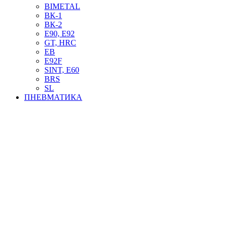
BIMETAL
ВК-1
ВК-2
Е90, E92
GT, HRC
EB
Е92F
SINT, E60
BRS
SL
ПНЕВМАТИКА