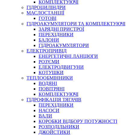
КОМПЛЕКТУЮЧІ
ГІДРОЦИЛІНДРИ
МАСЛОСТАНЦІЇ
ГОТОВІ
ГІДРОАКУМУЛЯТОРИ ТА КОМПЛЕКТУЮЧІ
СПЕЦІАЛЬНІ
ЗАРЯДНІ ПРИСТРОЇ
ОЛИВИ
ПЕРЕХІДНИКИ
БАЛОНИ
ГЕРМЕТИКИ
ГІДРОАКУМУЛЯТОРИ
ЗМАЗКИ
ЕЛЕКТРОПРИВІД
КЛЕЇ, ЦЕМЕНТИ, ЕПОКСИДКИ
ЕНЕРГЕТИЧНІ ЛАНЦЮГИ
РЕМОНТ ГІДРОЦИЛІНДРІВ
РОЗ'ЄМИ
ЕЛЕКТРОДВИГУНИ
КОТУШКИ
ТЕПЛООБМІННИКИ
ВОДЯНІ
ПОВІТРЯНІ
КОМПЛЕКТУЮЧІ
ГІДРОФІКАЦІЯ ТЯГАЧІВ
ПЕРЕХІДНИКИ
НАСОСИ
БОРЕКС, ЕО
ВАЛИ
КОРОБКИ ВІДБОРУ ПОТУЖНОСТІ
РОЗПОДІЛЬНИКИ
ДЖОЙСТИКИ