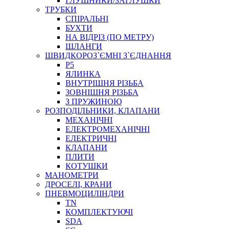
ГЛУШНИКИ/ЗАГЛУШКИ
ТРУБКИ
СПІРАЛЬНІ
БУХТИ
НА ВІДРІЗ (ПО МЕТРУ)
ШЛАНГИ
ШВИДКОРОЗ`ЄМНІ З`ЄДНАННЯ
P5
ЯЛИНКА
ВНУТРІШНЯ РІЗЬБА
ЗОВНІШНЯ РІЗЬБА
З ПРУЖИНОЮ
РОЗПОДІЛЬНИКИ, КЛАПАНИ
МЕХАНІЧНІ
ЕЛЕКТРОМЕХАНІЧНІ
ЕЛЕКТРИЧНІ
КЛАПАНИ
ПЛИТИ
КОТУШКИ
МАНОМЕТРИ
ДРОСЕЛІ, КРАНИ
ПНЕВМОЦИЛІНДРИ
TN
КОМПЛЕКТУЮЧІ
SDA