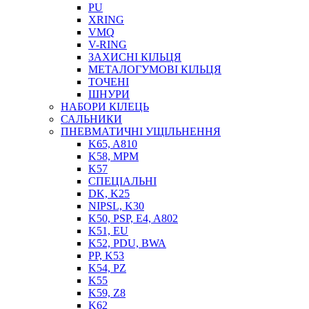
PU
XRING
VMQ
V-RING
ЗАХИСНІ КІЛЬЦЯ
МЕТАЛОГУМОВІ КІЛЬЦЯ
СОЖ
ТОЧЕНІ
ПІСТОЛЕТИ
ШНУРИ
НАСОСИ ТА ПОМПИ
НАБОРИ КІЛЕЦЬ
НАГНІТАЧІ
САЛЬНИКИ
МУФТИ (НАСАДКИ) ДЛЯ ШПРИЦІВ
ПНЕВМАТИЧНІ УЩІЛЬНЕННЯ
МАСЛЯНКИ, ЛІЙКИ
K65, A810
ПРЕС-МАСЛЯНКИ
K58, MPM
ШЛАНГИ, ТРУБКИ
K57
СПЕЦІАЛЬНІ
ШПРИЦИ МАСТИЛЬНІ
DK, K25
РУКАВА
NIPSL, K30
K50, PSP, E4, A802
K51, EU
K52, PDU, BWA
PP, K53
K54, PZ
K55
K59, Z8
K62