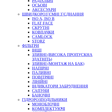
РАДІАЛЬНІ
ОСЬОВІ
АКСЕСУАРИ
АВТОХІМІЯ
ШВИДКОРОЗ`ЄМНІ З`ЄДНАННЯ
ДОМКРАТИ
ISO A, ISO B
НАБОРИ ЗАПОБІЖНИКІВ, КЛЕМ, АКСЕСУАРІВ
FLAT FACE
НАСОСИ, КОМПРЕСОРИ, МАНОМЕТРИ
СКРУТНІ
ПАСТА, АНТИСЕПТИК
КОВПАЧКИ
ІНСТРУМЕНТ
CAMLOCK
STORZ
ФІЛЬТРИ
ІНШІ
ЗЛИВНІ (ВИСОКА ПРОПУСКНА
ЗДАТНІТЬ)
ЗЛИВНІ (МОНТАЖ НА БАК)
НАПІРНІ
ПАЛИВНІ
ПОВІТРЯНІ
САДОВИЙ ІНВЕНТАР
ЛІНІЙНІ
ЕЛЕКТРИЧНІ ПРИЛАДИ
ІНДИКАТОРИ ЗАБРУДНЕННЯ
ПАЛЬНИКИ, ПАЯЛЬНИКИ, ПАЯЛЬНІ ЛАМПИ
САПУНИ
ІНСТРУМЕНТИ ДЛЯ ЕЛЕКТРИКА
БАНОЧНІ
ЕЛЕКТРОІНСТРУМЕНТИ
ГІДРОРОЗПОДІЛЬНИКИ
ЗАМКИ І КОМПЛЕКТУЮЧІ
МОНОБЛОЧНІ
КОМПЛЕКТУЮЧІ
ІНСТРУМЕНТИ ДЛЯ ЗВАРЮВАННЯ, АКСЕСУАРИ