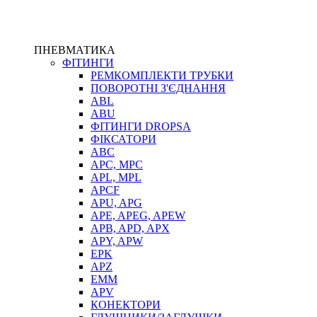
ПНЕВМАТИКА
ФІТИНГИ
РЕМКОМПЛЕКТИ ТРУБКИ
ПОВОРОТНІ З'ЄДНАННЯ
ABL
ABU
ФІТИНГИ DROPSA
ФІКСАТОРИ
ABC
APC, MPC
APL, MPL
APCF
APU, APG
APE, APEG, APEW
APB, APD, APX
APY, APW
EPK
APZ
EMM
APV
КОНЕКТОРИ