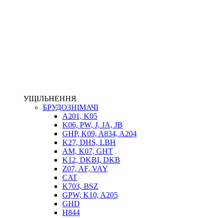
НАСОСИ-ДОЗАТОРИ
ГІДРОЦИЛІНДРИ
МАСЛОСТАНЦІЇ
ГІДРОАКУМУЛЯТОРИ ТА КОМПЛЕКТУЮЧІ
ЕЛЕКТРОПРИВІД
ТЕПЛООБМІННИКИ
ГІДРОФІКАЦІЯ ТЯГАЧІВ
КОНТРОЛЬНО-ВИМІРЮВАЛЬНА АПАРАТУРА
РОТАТОРИ
ЛЕБІДКИ
УЩІЛЬНЕННЯ
ВТУЛКИ
БРУДОЗНІМАЧІ
A201, K05
K06, PW, J, JA, JB
GHP, K09, A834, A204
K27, DHS, LBH
AM, K07, GHT
K12, DKBI, DKB
Z07, AF, VAY
CAT
K703, BSZ
BIMETAL
GPW, K10, A205
ВК-1
GHD
ВК-2
H844
Е90, E92