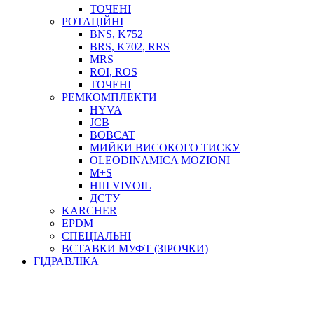
ТОСОЛ, АНТИФРИЗ
ТОЧЕНІ
ОЛИВА-ПАЛИВО
РОТАЦІЙНІ
BNS, K752
ПОВІТРЯ-ВОДА
BRS, K702, RRS
ДЛЯ ЗВАРЮВАННЯ
MRS
НАПІРНО-ВСМОКТУЮЧІ
ROI, ROS
АЗС
ТОЧЕНІ
РЕМКОМПЛЕКТИ
HYVA
JCB
BOBCAT
МИЙКИ ВИСОКОГО ТИСКУ
OLEODINAMICA MOZIONI
M+S
НШ VIVOIL
ДСТУ
ФІЛЬТРИ ДЛЯ ПАЛЬНОГО
KARCHER
ПІДДОНИ ДЛЯ БОЧОК
EPDM
МОДУЛЬНІ АЗС
СПЕЦІАЛЬНІ
МЕТРОЛОГІЧНЕ ОБЛАДНАННЯ
ВСТАВКИ МУФТ (ЗІРОЧКИ)
ЛІЧИЛЬНИКИ І ВИТРАТОМІРИ ДЛЯ ПАЛЬНОГО
ГІДРАВЛІКА
КОТУШКИ ДЛЯ ШЛАНГІВ
НАСОСИ ДЛЯ ПАЛЬНОГО
МОБІЛЬНІ КОЛОНКИ ТА КОМПЛЕКТИ ЗАПРАВКИ
СТАЦІОНАРНІ КОЛОНКИ