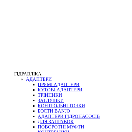
ПІСТОЛЕТИ
КОМПЛЕКТУЮЧІ ДЛЯ РУКАВІВ ВИСОКОГО ТИСКУ
КП
ВЕРСТАТИ
ФІТИНГИ ДІАГНОСТИЧНІ
ГІДРАВЛІКА
АДАПТЕРИ
АКСЕСУАРИ
ПРЯМІ АДАПТЕРИ
ТРУБКИ ТА КОМПЛЕКТУЮЧІ
КУТОВІ АДАПТЕРИ
ФІТИНГИ ГІДРАВЛІЧНІ
ТРІЙНИКИ
ФІТИНГИ КОНДИЦІОНЕРНІ
ЗАГЛУШКИ
ЗАХИСТ РУКАВІВ
КОНТРОЛЬНІ ТОЧКИ
ФІТИНГИ KARCHER
БОЛТИ BANJO
ФІТИНГИ НА ПІДЙОМ КАБІНИ
АДАПТЕРИ ГІДРОНАСОСІВ
РУКАВА
ДЛЯ ЗАПРАВОК
КОНЕКТОРИ
ПОВОРОТНІ МУФТИ