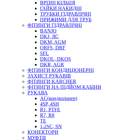
ВРІЗНІ КІЛЬЦЯ
ГАЙКИ НАКИДНІ
ТРУБКИ ГІДРАВЛІЧНІ
ПРИЖИМИ ДЛЯ ТРУБ
ФІТИНГИ ГІДРАВЛІЧНІ
BANJO
DKJ, JIC
DKM, AGM
ORFS, DRF
SFL
DKOL, DKOS
DKR, AGR
ФІТИНГИ КОНДИЦІОНЕРНІ
ЗАХИСТ РУКАВІВ
ФІТИНГИ KARCHER
ФІТИНГИ НА ПІДЙОМ КАБІНИ
РУКАВА
AC(кондиціонер)
4SP, 4SH
R1, PTFE
R7, R8
TE
1-2SC, SN
КОНЕКТОРИ
МУФТИ