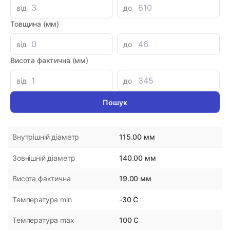
від
до
Знайшли дешевше?
614.41 при замовленні на загальну сумму 1000 грн.
Товщина (мм)
від
до
Висота фактична (мм)
Параметри
від
до
NOK
Виробник
Японія
Країна-виробник
115.00 мм
Внутрішній діаметр
140.00 мм
Зовнішній діаметр
19.00 мм
Висота фактична
-30 С
Температура min
100 С
Температура max