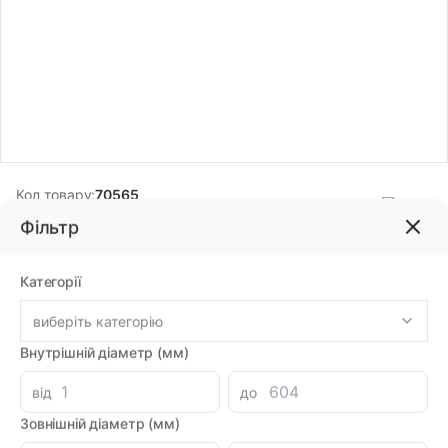
Код товару:
70565
Бренд:
NOK
Фільтр
Категорії
670.26грн
виберіть категорію
Внутрішній діаметр (мм)
-
+
В корзину
від
до
Каталог
Зовнішній діаметр (мм)