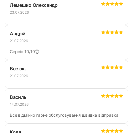
Лемешко Олександр
Email:
23.07.2026
sales.sealmarket@gmail.com
Андрій
Адреса:
21.07.2026
Волинська обл. с. Рованці, вул. Тополева, 40
Сервіс 10/10👌
Графік роботи:
Все ок.
ПН-ПТ: 9:00-18:00
21.07.2026
СБ: 10:00-15:00
НД: вихідний
Василь
14.07.2026
Контакти
Все відмінно гарне обслуговування швидка відправка
Коля