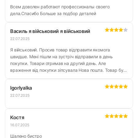
Всем доволен работают профессионалы своего
дела.Спасибо Больше за подбор деталей
Василь я військовий я військовий
22.07.2025
Я військовий. Просив товар відправити якомога
швидше. Мені пішли на зустріч відправили в день
покупки. Товари отримав на другий день. Але
враження від покупки зіпсувала Нова пошта. Товар був
гарно упакований з магазину і надіслана мені товарно-
транспортна накладна в якій було указано вартість
Igorlyalka
доставки. Але коли прийшло повідомлення про
22.07.2025
надходження товару у товаро-транспортні накладній
була вказана зовсім інша ціна. До того ж товар був ще
раз перепакований у набагато більшу коробку яка не
Костя
відповідала об'єму товару. Весь вільний простір
навколо товару був запханий бумагою. І ціна доставки
16.07.2025
виросла з 80 грн до 140 грн.
Шалено бистро