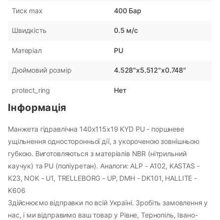
400 Бар
Тиск max
Меню
0.5 м/с
Швидкість
PU
Матеріал
Каталог товарів
4.528"x5.512"x0.748"
Дюймовий розмір
Кабінет
Нет
protect_ring
Інформація
Закладки
Манжета гідравлічна 140х115х19 KYD PU - поршневе
ущільнення односторонньої дії, з укороченою зовнішньою
Інформація
губкою. Виготовляються з матеріалів NBR (нітрильний
каучук) та PU (поліуретан). Аналоги: ALP - A102, KASTAS -
Каталог
K23, NOK - U1, TRELLEBORG - UP, DMH - DK101, HALLITE -
Кабінет клієнта
K606
Кошик
Здійснюємо відправки по всій Україні. Зробіть замовлення у
Статті
нас, і ми відправимо ваш товар у Рівне, Тернопіль, Івано-