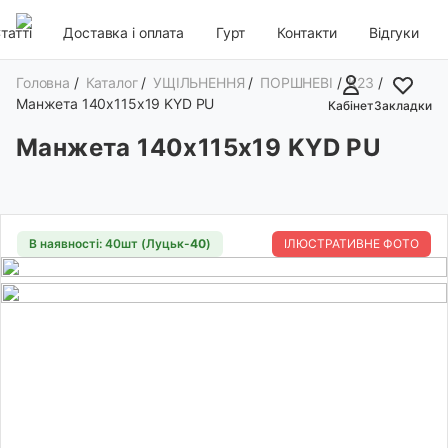
татті
Доставка і оплата
Гурт
Контакти
Відгуки
Головна
/
Каталог
/
УЩІЛЬНЕННЯ
/
ПОРШНЕВІ
/
K23
/
Манжета 140х115х19 KYD PU
Кабінет
Закладки
Манжета 140х115х19 KYD PU
В наявності: 40шт (Луцьк-
40
)
ІЛЮСТРАТИВНЕ ФОТО