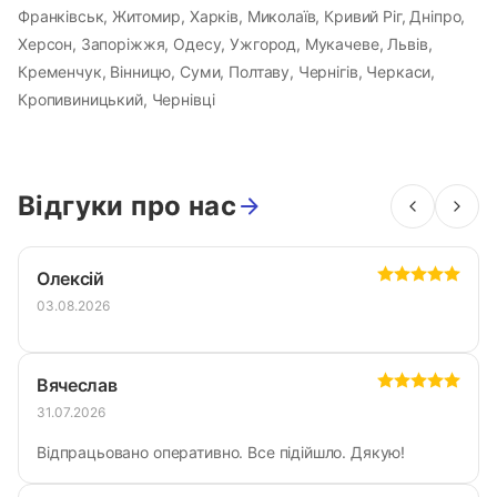
Франківськ, Житомир, Харків, Миколаїв, Кривий Ріг, Дніпро,
Доставка і оплата
Херсон, Запоріжжя, Одесу, Ужгород, Мукачеве, Львів,
Гурт
Кременчук, Вінницю, Суми, Полтаву, Чернігів, Черкаси,
Контакти
Кропивиницький, Чернівці
Відгуки
Калькулятори
Обране
Відгуки про нас
Live
Сервіс
Олексій
03.08.2026
Телефони:
+38 050 1066771
Вячеслав
+38 063 1066771
31.07.2026
+38 096 1911330
Відпрацьовано оперативно. Все підійшло. Дякую!
+38 096 1911230