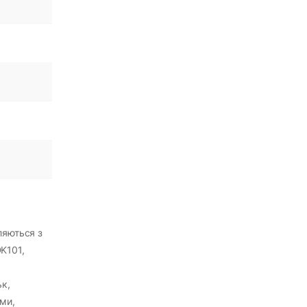
ляються з
DK101,
ьк,
ми,