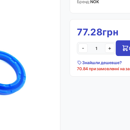
Бренд:
NOK
77.28грн
-
+
Знайшли дешевше?
70.84 при замовленні на з