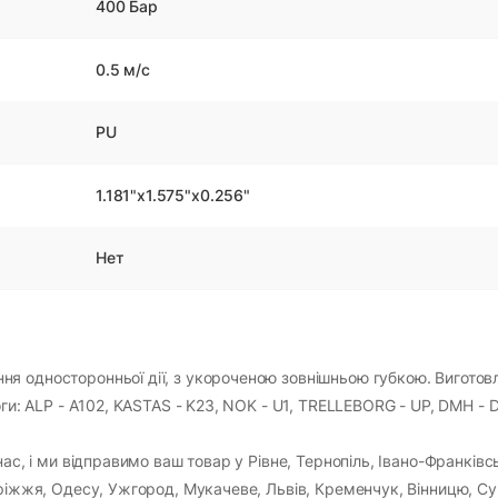
400 Бар
0.5 м/с
PU
1.181"x1.575"x0.256"
Нет
я односторонньої дії, з укороченою зовнішньою губкою. Виготов
оги: ALP - A102, KASTAS - K23, NOK - U1, TRELLEBORG - UP, DMH - 
ас, і ми відправимо ваш товар у Рівне, Тернопіль, Івано-Франківс
оріжжя, Одесу, Ужгород, Мукачеве, Львів, Кременчук, Вінницю, Су