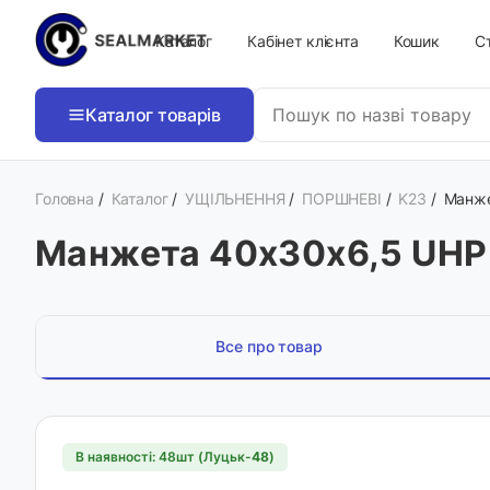
Каталог
Кабінет клієнта
Кошик
Ст
Каталог товарів
Головна
/
Каталог
/
УЩІЛЬНЕННЯ
/
ПОРШНЕВІ
/
K23
/
Манже
Манжета 40х30х6,5 UHP
Все про товар
В наявності: 48шт (Луцьк-
48
)