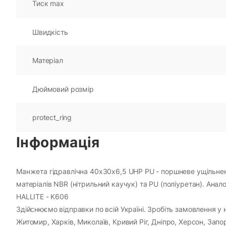
Тиск max
Швидкість
Матеріал
Дюймовий розмір
protect_ring
Інформація
Манжета гідравлічна 40х30х6,5 UHP PU - поршневе ущільненн
матеріалів NBR (нітрильний каучук) та PU (поліуретан). Анал
HALLITE - K606
Здійснюємо відправки по всій Україні. Зробіть замовлення у н
Житомир, Харків, Миколаїв, Кривий Ріг, Дніпро, Херсон, Зап