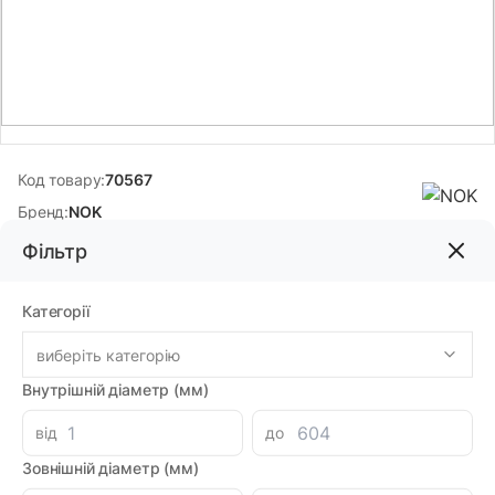
Код товару:
70567
Бренд:
NOK
Фільтр
72.00грн
Категорії
-
+
В корзину
Каталог
виберіть категорію
Внутрішній діаметр (мм)
Знайшли дешевше?
66.00 при замовленні на загальну сумму 1000 грн.
від
до
Зовнішній діаметр (мм)