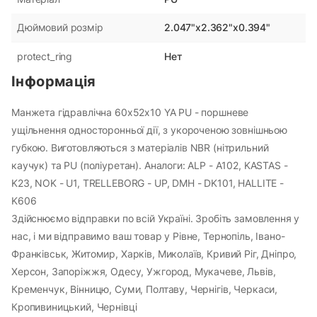
2.047"x2.362"x0.394"
Дюймовий розмір
Нет
protect_ring
Інформація
Манжета гідравлічна 60х52х10 YA PU - поршневе
ущільнення односторонньої дії, з укороченою зовнішньою
губкою. Виготовляються з матеріалів NBR (нітрильний
каучук) та PU (поліуретан). Аналоги: ALP - A102, KASTAS -
K23, NOK - U1, TRELLEBORG - UP, DMH - DK101, HALLITE -
K606
Здійснюємо відправки по всій Україні. Зробіть замовлення у
нас, і ми відправимо ваш товар у Рівне, Тернопіль, Івано-
Франківськ, Житомир, Харків, Миколаїв, Кривий Ріг, Дніпро,
Херсон, Запоріжжя, Одесу, Ужгород, Мукачеве, Львів,
Кременчук, Вінницю, Суми, Полтаву, Чернігів, Черкаси,
Кропивиницький, Чернівці