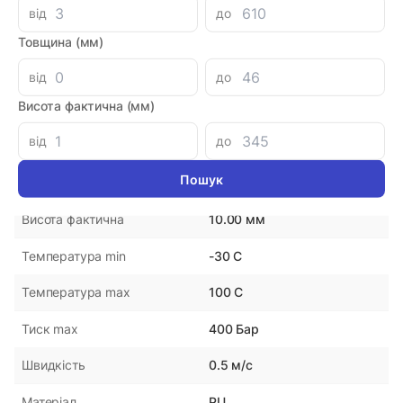
від
до
Параметри
Товщина (мм)
NOK
Виробник
від
до
Висота фактична (мм)
Японія
Країна-виробник
від
до
52.00 мм
Внутрішній діаметр
60.00 мм
Зовнішній діаметр
10.00 мм
Висота фактична
-30 С
Температура min
100 С
Температура max
400 Бар
Тиск max
0.5 м/с
Швидкість
PU
Матеріал