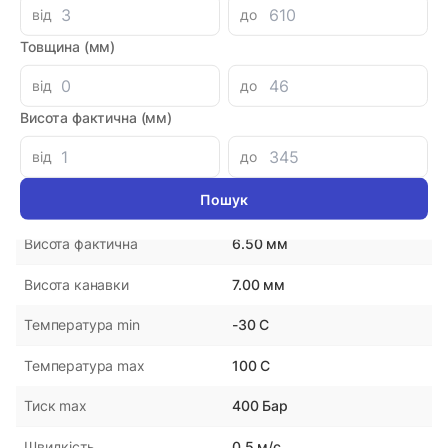
від
до
Параметри
Товщина (мм)
NOK
Виробник
від
до
Висота фактична (мм)
Японія
Країна-виробник
від
до
71.00 мм
Внутрішній діаметр
80.00 мм
Зовнішній діаметр
6.50 мм
Висота фактична
7.00 мм
Висота канавки
-30 С
Температура min
100 С
Температура max
400 Бар
Тиск max
0.5 м/с
Швидкість