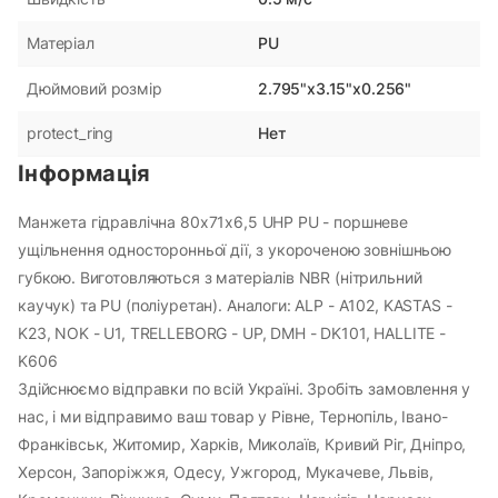
PU
Матеріал
2.795"x3.15"x0.256"
Дюймовий розмір
Нет
protect_ring
Інформація
Манжета гідравлічна 80х71х6,5 UHP PU - поршневе
ущільнення односторонньої дії, з укороченою зовнішньою
губкою. Виготовляються з матеріалів NBR (нітрильний
каучук) та PU (поліуретан). Аналоги: ALP - A102, KASTAS -
K23, NOK - U1, TRELLEBORG - UP, DMH - DK101, HALLITE -
K606
Здійснюємо відправки по всій Україні. Зробіть замовлення у
нас, і ми відправимо ваш товар у Рівне, Тернопіль, Івано-
Франківськ, Житомир, Харків, Миколаїв, Кривий Ріг, Дніпро,
Херсон, Запоріжжя, Одесу, Ужгород, Мукачеве, Львів,