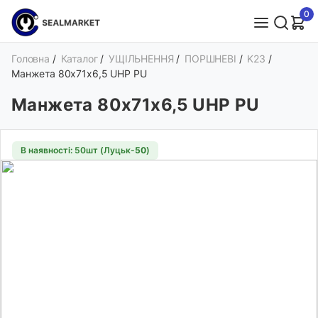
0
Головна
/
Каталог
/
УЩІЛЬНЕННЯ
/
ПОРШНЕВІ
/
K23
/
Манжета 80х71х6,5 UHP PU
Манжета 80х71х6,5 UHP PU
В наявності: 50шт (Луцьк-
50
)