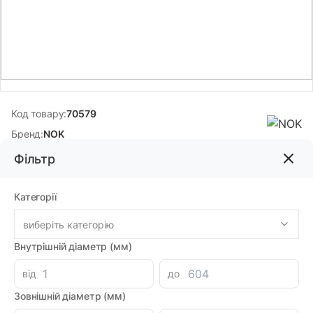
Код товару:
70579
Бренд:
NOK
Фільтр
168.00грн
Категорії
-
+
В корзину
Каталог
виберіть категорію
Внутрішній діаметр (мм)
Знайшли дешевше?
154.00 при замовленні на загальну сумму 1000 грн.
від
до
Зовнішній діаметр (мм)