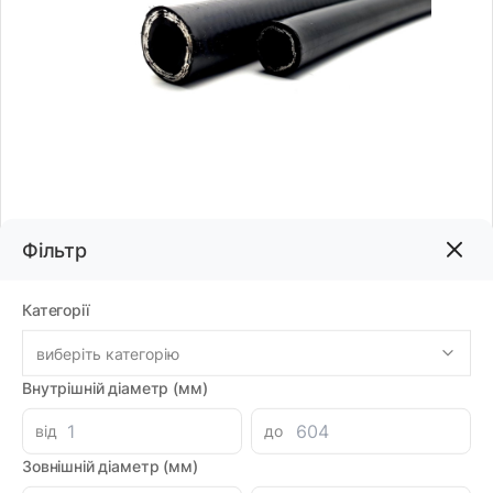
Фільтр
Код товару:
70553
Бренд:
PASKAL
Категорії
виберіть категорію
113.36грн
Внутрішній діаметр (мм)
-
+
В корзину
від
до
Зовнішній діаметр (мм)
Знайшли дешевше?