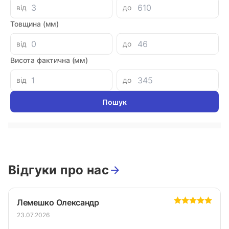
99.19 при замовленні на загальну сумму 1000 грн.
від
до
Товщина (мм)
від
до
Параметри
Висота фактична (мм)
PL1SС-06pr
Артикул
від
до
PASKAL
Виробник
Туреччина
Країна-виробник
Відгуки про нас
Лемешко Олександр
23.07.2026