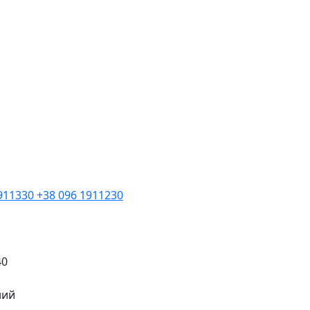
1911330
+38 096 1911230
40
ний