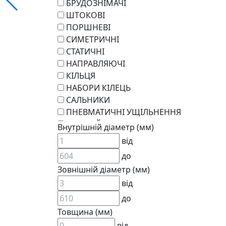
БРУДОЗНІМАЧІ
ШТОКОВІ
ПОРШНЕВІ
СИМЕТРИЧНІ
СТАТИЧНІ
НАПРАВЛЯЮЧІ
КІЛЬЦЯ
НАБОРИ КІЛЕЦЬ
САЛЬНИКИ
ПНЕВМАТИЧНІ УЩІЛЬНЕННЯ
РОТАЦІЙНІ
Внутрішній діаметр (мм)
РЕМКОМПЛЕКТИ
від
KARCHER
до
EPDM
Зовнішній діаметр (мм)
СПЕЦІАЛЬНІ
від
ВСТАВКИ МУФТ (ЗІРОЧКИ)
ГІДРАВЛІКА
до
Товщина (мм)
від