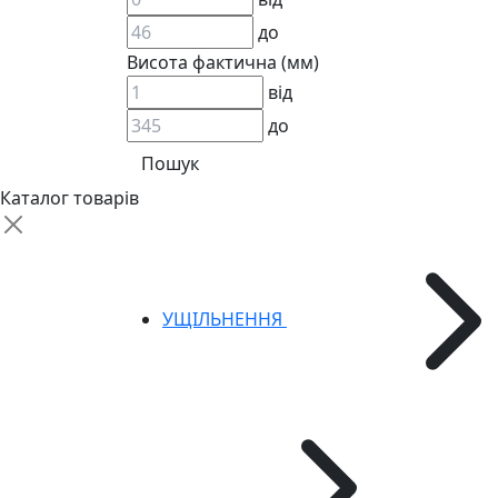
до
Висота фактична (мм)
від
до
АДАПТЕРИ
КЛАПАНИ
КРАНИ, ДИВЕРТОРИ
Каталог товарів
МАНОМЕТРИ
ШВИДКОРОЗ`ЄМНІ З`ЄДНАННЯ
ФІЛЬТРИ
ГІДРОРОЗПОДІЛЬНИКИ
ГІДРОМОТОРИ
УЩІЛЬНЕННЯ
ГІДРОНАСОСИ
НАСОСИ-ДОЗАТОРИ
ГІДРОЦИЛІНДРИ
МАСЛОСТАНЦІЇ
ГІДРОАКУМУЛЯТОРИ ТА КОМПЛЕКТУЮЧ
ЕЛЕКТРОПРИВІД