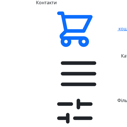
Контакти
кош
Ка
Філ