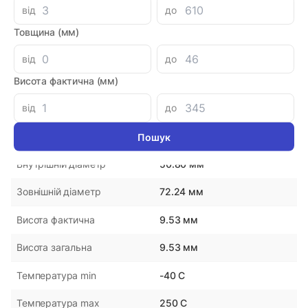
від
до
Товщина (мм)
Параметри
від
до
1904036
Артикул
Висота фактична (мм)
від
до
DMHUI
Виробник
Китай
Країна-виробник
50.80 мм
Внутрішній діаметр
72.24 мм
Зовнішній діаметр
9.53 мм
Висота фактична
9.53 мм
Висота загальна
-40 С
Температура min
250 С
Температура max