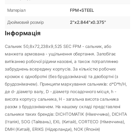
FPM+STEEL
Матеріал
2"x2.844"x0.375"
Дюймовий розмір
Інформація
Сальник 50,8х72,238х9,525 SEC FPM - сальник, або
манжета армована - ущільнення обертання. Запобігає
витіканню робочої рідини назовні, а також потраплянню
забруднень всередину корпусів. За кількістю робочих
кромок є однобротні (без брудознімача) та двобортні (з
брудознімачем). Принципи маркування сальників: d*D*h/H,
де d- діаметр валу, D - діаметр посадочного місця, h -
висота корпусу сальника, H - загальна висота сальника
разом з брудознімачем. На нашому складі представлені
сальники таких брендів: DICHTOMATIK (Німеччина), DICHTA
(Італія), SOG (Тайвань), EXL (Китай), CORTECO (Німеччина),
DMH (Китай), ERIKS (Нідерланди), NOK (Японія)