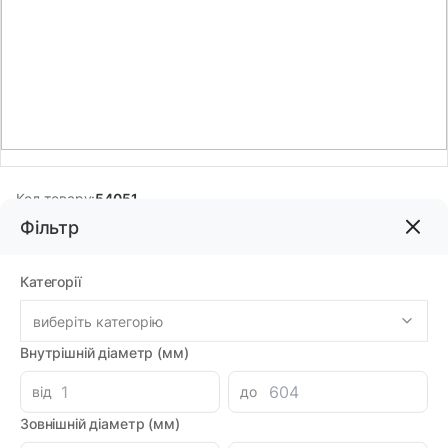
Код товару:
54051
Фільтр
Бренд:
DMHUI
Категорії
763.67грн
виберіть категорію
-
+
Внутрішній діаметр (мм)
В корзину
від
до
Знайшли дешевше?
676.39 при замовленні на загальну сумму 1000 грн.
Зовнішній діаметр (мм)