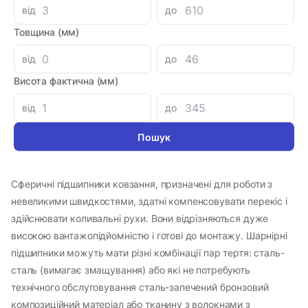
від
до
Товщина (мм)
Параметри
від
до
GE 090 ES 2RS
Артикул
Висота фактична (мм)
CX
Виробник
від
до
Польща
Країна-виробник
Інформація
Сферичні підшипники ковзання, призначені для роботи з
невеликими швидкостями, здатні компенсовувати перекіс і
здійснювати коливальні рухи. Вони відрізняються дуже
високою вантажопідйомністю і готові до монтажу. Шарнірні
підшипники можуть мати різні комбінації пар тертя: сталь-
сталь (вимагає змащування) або які не потребують
технічного обслуговування сталь-запечений бронзовий
композиційний матеріал або тканину з волокнами з