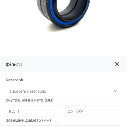
Код товару:
71653
Фільтр
Бренд:
CX
Категорії
2268.60грн
виберіть категорію
Внутрішній діаметр (мм)
-
+
В корзину
від
до
Знайшли дешевше?
Зовнішній діаметр (мм)