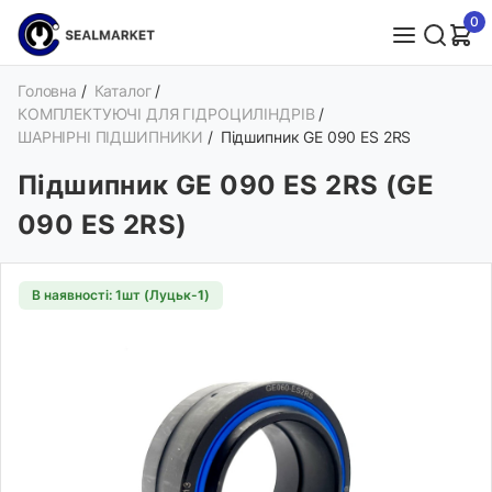
0
Головна
/
Каталог
/
КОМПЛЕКТУЮЧІ ДЛЯ ГІДРОЦИЛІНДРІВ
/
ШАРНІРНІ ПІДШИПНИКИ
/
Підшипник GE 090 ES 2RS
Підшипник GE 090 ES 2RS (GE
090 ES 2RS)
В наявності: 1шт (Луцьк-
1
)