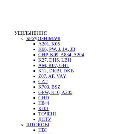
ЕЛЕКТРОПРИВІД
ТЕПЛООБМІННИКИ
ГІДРОФІКАЦІЯ ТЯГАЧІВ
КОНТРОЛЬНО-ВИМІРЮВАЛЬНА АПАРАТУРА
РОТАТОРИ
УЩІЛЬНЕННЯ
ЛЕБІДКИ
БРУДОЗНІМАЧІ
ВТУЛКИ
A201, K05
K06, PW, J, JA, JB
GHP, K09, A834, A204
K27, DHS, LBH
AM, K07, GHT
K12, DKBI, DKB
Z07, AF, VAY
CAT
K703, BSZ
GPW, K10, A205
BIMETAL
GHD
ВК-1
H844
ВК-2
К101
Е90, E92
ТОЧЕНІ
GT, HRC
ДСТУ
EB
ШТОКОВІ
Е92F
HBI