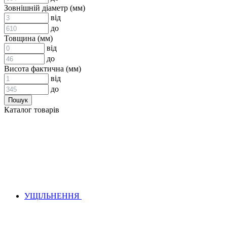
ВСТАВКИ МУФТ (ЗІРОЧКИ)
Зовнішній діаметр (мм)
ГІДРАВЛІКА
від
до
Товщина (мм)
від
до
Висота фактична (мм)
від
до
АДАПТЕРИ
Каталог товарів
КЛАПАНИ
КРАНИ, ДИВЕРТОРИ
МАНОМЕТРИ
ШВИДКОРОЗ`ЄМНІ З`ЄДНАННЯ
ФІЛЬТРИ
ГІДРОРОЗПОДІЛЬНИКИ
ГІДРОМОТОРИ
ГІДРОНАСОСИ
НАСОСИ-ДОЗАТОРИ
УЩІЛЬНЕННЯ
ГІДРОЦИЛІНДРИ
МАСЛОСТАНЦІЇ
ГІДРОАКУМУЛЯТОРИ ТА КОМПЛЕКТУЮЧІ